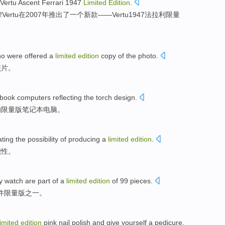
Vertu Ascent
Ferrari 1947
Limited
Edition
.
牌
Vertu
在
2007年
推出
了
一个
新款
——Vertu1947法拉利
限量
ho were
offered
a
limited
edition
copy
of the
photo
.
照片。
ebook
computers
reflecting the torch
design
.
的限量版
笔记本
电脑
。
ating
the
possibility
of
producing a
limited
edition
.
能性
。
y
watch
are
part of
a
limited
edition
of 99
pieces
.
件
限量
版之一。
limited
edition
pink
nail
polish
and give yourself a
pedicure
.