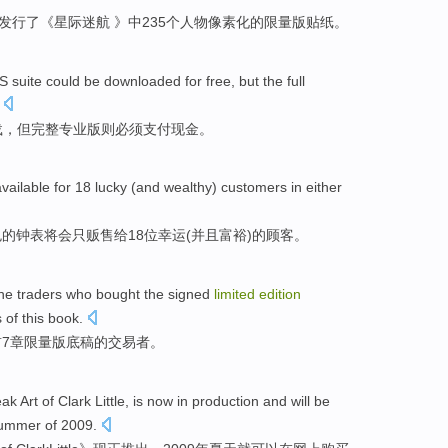
发行了《
星际
迷航 》
中
235个
人物
像素化的
限量
版贴纸。
 suite
could be
downloaded
for free
,
but
the
full
载
，
但
完整
专业
版
则必须
支付
现金
。
vailable
for
18
lucky
(
and
wealthy
)
customers
in
either
色的
钟表
将
会只贩售
给
18
位幸运
(
并且
富裕
)的
顾客
。
he
traders who
bought
the
signed
limited
edition
s
of
this book.
前
7
章
限量
版
底稿
的
交易者
。
eak
Art
of Clark
Little
,
is now
in production and will be
summer
of 2009.