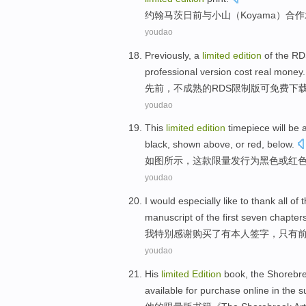
约翰
马茨日前
与
小山（
Koyama
）
合作
youdao
Previously
, a
limited
edition
of
the
RDS
professional
version
cost
real money
.
先前
，不成熟
的
RDS
限制
版
可
免费
下
youdao
This
limited
edition
timepiece
will
be a
black
,
shown
above,
or
red
, below.
如图所示
，
这
款
限量
发行为
黑色
或
红
youdao
I
would especially
like to
thank
all
of
t
manuscript
of
the
first
seven
chapter
我
特别
感谢
购买
了
有本人签字
，只有
youdao
His
limited
Edition
book,
the Shorebr
available
for purchase
online
in
the 