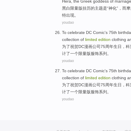
Hera
,
the
Greek
goddess
of
marriag
黑白
限量
版
挂历
的
主题
是“
神化
”，
而
摩
特出现。
youdao
To
celebrate
DC
Comic
's 75th
birthda
collection
of
limited
edition
clothing a
为了
祝贺
DC
漫画
公司75周年
生日
，科
计
了
一个
限量
版
服饰
系列。
youdao
To
celebrate
DC
Comic
's 75th
birthda
collection
of
limited
edition
clothing a
为了
祝贺
DC
漫画
公司75周年
生日
，科
计
了
一个
限量
版
服饰
系列。
youdao