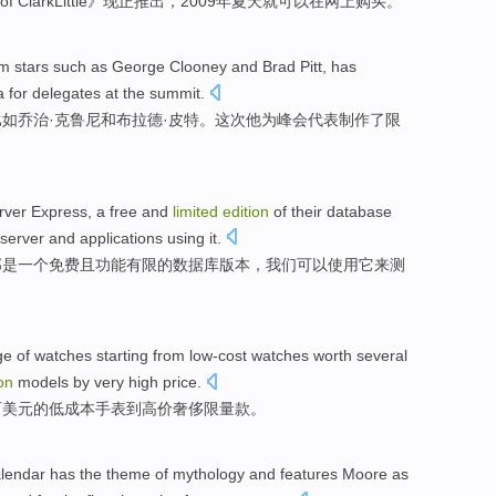
of
Clark
Little
》
现
正推出，2009年夏天就可以在网上购买。
lm
stars
such as
George
Clooney
and
Brad Pitt
, has
a
for
delegates
at
the summit
.
比如
乔治·
克鲁尼
和
布拉德
·皮特。这次他为峰会
代表
制作
了
限
rver
Express
,
a
free
and
limited
edition
of their
database
server
and
applications
using
it
.
那是
一个
免费
且
功能有限
的
数据库
版本，我们
可以
使用
它
来
测
ge
of
watches
starting from
low-cost
watches
worth
several
on
models
by
very high price
.
百
美元
的
低成本
手表
到
高价
奢侈
限量
款
。
lendar
has the
theme
of
mythology
and
features
Moore
as