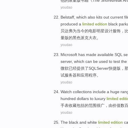
他
的
限量
版书籍《
The
Shorebreak Art
youdao
Belstaff
, which also kits out
current
fi
produced
a
limited
edition
black
park
贝
达弗
为
当今
的
电影
明星
设计服饰，
量
版
的
黑色
派克大衣
。
youdao
Microsoft
has made
available
SQL
se
server, which
can be
used
to
test
the
微软
已经
提供
了
SQL
Server
快捷
版
，
试
服务器
和
应用程序
。
youdao
Watch
collections
include
a huge
ran
hundred
dollars
to
luxury
limited
editi
手表
收藏
包括
的
范围
很
广，
由
价值
数
youdao
The
black and white
limited
edition
ca