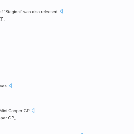
of
"
Stagioni
"
was also
released
.
了
。
eves
.
Mini
Cooper
GP
.
per
GP。