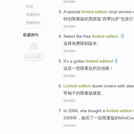
youdao
全部
A special
limited
edition
vinyl version
音频例句
特别
限量
版
的
黑
胶版
“四季比萨”
也
发行
视频例句
youdao
权威例句
Select
the
free
limited
edition
.
选择
免费
限制
版本
。
youdao
go
返回词典
top
It
's
a
guitar-
limited
edition
!
这
是
一
把
限量
款的吉他喔！
youdao
Limited
edition
duvet covers
with
sle
带
袖子的
限量
版
被套
。
youdao
In 2006,
she
bought
a
limited
edition
2006年，
她
买了
一
款
限量
版的
Mini
Coo
youdao