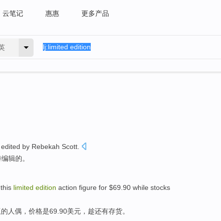
云笔记
惠惠
更多产品
英
edited
by
Rebekah
Scott
.
特
编辑
的。
this
limited
edition
action figure for $69.90
while
stocks
版
的人偶，价格是69.90美元，
趁
还有
存货
。