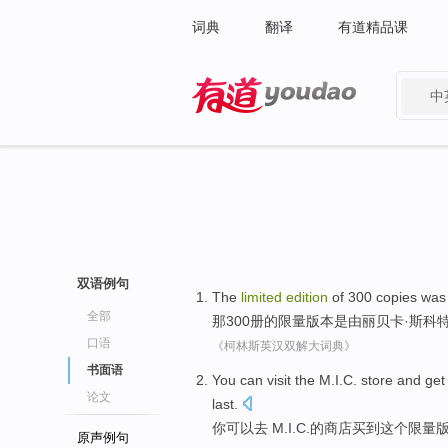
词典
翻译
有道精品课
中
有道 - 网易旗下搜索
双语例句
The
limited
edition
of
300
copies
was
全部
那
300
册
的
限量
版本
是
由
丽贝卡
·
斯科
口语
《柯林斯英汉双解大词典》
书面语
You
can
visit
the
M.I.C.
store
and
get
论文
last
.
你
可以
去 M.I.C.
的
商店
买
到
这个
限量
原声例句