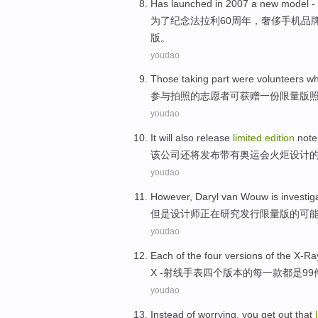
Has
launched
in
2007
a
new model
-
为了纪念法拉利60周年，奢侈手机品
版
。
youdao
Those taking part
were volunteers w
参与
拍照
的
志愿者
可获赠
一
份
限量
版
youdao
It
will
also
release
limited
edition
not
该
公司
还
将
发布
带有奥运会
火炬
设计
youdao
However
, Daryl van
Wouw
is investig
但是
设计师
正在
研究
发行限量版
的
可
youdao
Each
of
the
four
versions
of the
X-Ra
X -射线
手表
四个
版本
的
每
一
款
都是
99
youdao
Instead
of
worrying
,
you
get
out
that