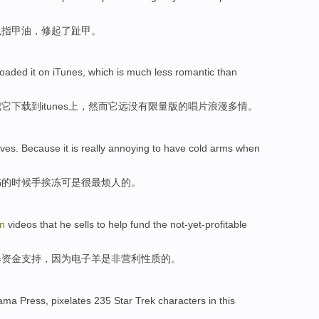
色
指甲油
，
修
起了趾甲。
loaded
it
on
iTunes
,
which
is much less
romantic
than
把
它
下载到
itunes
上，然而
它
远
没有
限量
版
的唱片
浪漫
多情。
eves
.
Because
it
is really
annoying
to have cold
arms
when
书
的
时候
手
挨冻可是
很
最烦人
的。
on
videos
that
he
sells to
help
fund
the not-yet-profitable
得
资金
支持，
因为
电子
羊
是非营利性质的。
ma Press,
pixelates
235
Star Trek
characters
in this