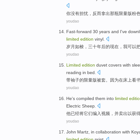
你
没有
担忧
，
反而
拿出
那
瓶
限量
版
粉
youdao
Fast-forward
30
years
and
I
've down
limited
edition
vinyl
.
岁月
如梭
，
三十
年
后的现在，
我
可以
youdao
Limited
edition
duvet
covers
with
sle
reading
in
bed
.
带
袖子
的
限量
版被套。
因为
在床上
看
youdao
He
's compiled
them
into
limited
editi
Electric
Sheep
.
他
已经
将
它们
编入
视频
，并
卖出
以获
youdao
John
Martz,
in
collaboration
with
Koya
limited
edition
print.