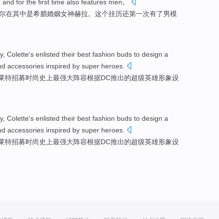
e
and for
the first
time
also
features
men
。
尔
在其中是
希腊
婚姻
女神
赫拉
。
这个
挂历
还
第一
次
有了
男
模
y
,
Colette's
enlisted their
best
fashion
buds to
design
a
nd accessories
inspired by
super
heroes
.
莱特
招募
时尚
史上
最
强大阵容根据DC推出
的
超级英雄形象
设
y
,
Colette's
enlisted their
best
fashion
buds to
design
a
nd accessories
inspired by
super
heroes
.
莱特
招募
时尚
史上
最
强大阵容根据DC推出
的
超级英雄形象
设