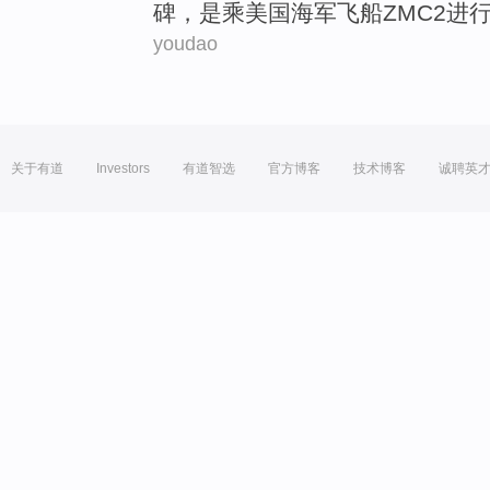
碑
，是
乘
美国
海军
飞船
ZM
C2进
youdao
关于有道
Investors
有道智选
官方博客
技术博客
诚聘英