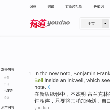
词典
翻译
有道精品课
云笔记
中英
有道 - 网易旗下搜索
双语例句
In
the new note,
Benjamin
Frank
全部
Bell
inside
an inkwell
,
which
se
口语
note.
书面语
在
新版纸钞中，
本杰明
·
富兰克林
论文
钟相连，只要将
其
稍加倾斜，自
youdao
原声例句