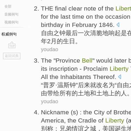
全部
THE
final
clear note
of the
Liber
音频例句
for the last time on the occasion
视频例句
birthday
in
February
1846.
自由
之
钟
最后一次
清脆
地
响起是
权威例句
年2月
的
生日
。
youdao
go
返回词典
top
The "Province
Bell
"
would
later
its
inscription
- Proclaim
Liberty
All the Inhabitants Thereof.
“普罗·温斯钟”
后来
就
改名
为“
自由
由
带给所有
的
土地
和土地上的人
youdao
Nickname
(s) : the
City
of Brothe
America
,
the
Cradle
of
Liberty
(
别称
：兄弟情谊之
城
，
美国诞生