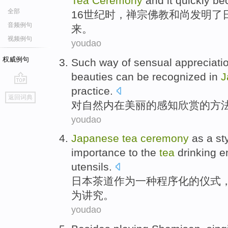
Tea
Ceremony
and
it quickly
be
全部
16
世纪
时，
禅宗
佛教
和尚
发明
了
音频例句
来。
视频例句
youdao
权威例句
Such
way
of
sensual
appreciati
beauties
can be recognized
in
J
practice
.
go
返回词典
top
对
自然
内在
美丽
的
感知
欣赏
的
方
youdao
Japanese
tea
ceremony
as
a
st
importance to
the
tea
drinking
e
utensils
.
日本
茶道
作为
一种
程序化
的
仪式
为讲究
。
youdao