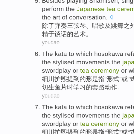
Besides
playing Shamisen
,
sing
perform the
Japanese
tea
cere
the
art
of
conversation
.
除了
弹奏
三弦琴、
唱歌
及
跳舞
之
精于
谈话的
艺术
。
youdao
The
kata
to which hosokawa
re
the
stylised
movements
the
jap
swordplay or
tea
ceremony
or
w
细川护熙提到
的
形是
指
“
形式
”
或
“
切
生鱼片
时
学习
的套路
动作
。
youdao
The
kata
to which hosokawa
re
the
stylised
movements
the
jap
swordplay or
tea
ceremony
or
w
细川护熙提到
的
形是
指
“
形式
”
或
“