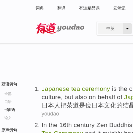
词典
翻译
有道精品课
云笔记
中英
有道 - 网易旗下搜索
双语例句
Japanese
tea
ceremony
is
the
c
全部
culture,
but also
on behalf
of
Ja
口语
日本
人把
茶道
是
位日本
文化
的
结
书面语
youdao
论文
In the
16th
century
Zen
Buddhis
原声例句