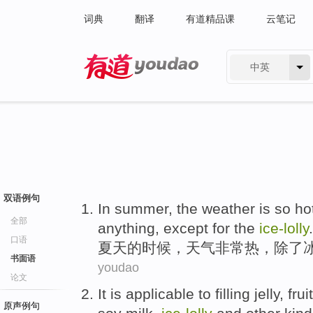
词典
翻译
有道精品课
云笔记
中英
有道 - 网易旗下搜索
双语例句
In summer
,
the weather
is so
ho
全部
anything
,
except for
the
ice-lolly
.
口语
夏天
的时候，
天气
非常
热
，
除了
书面语
youdao
论文
It
is applicable
to filling
jelly
,
fruit
原声例句