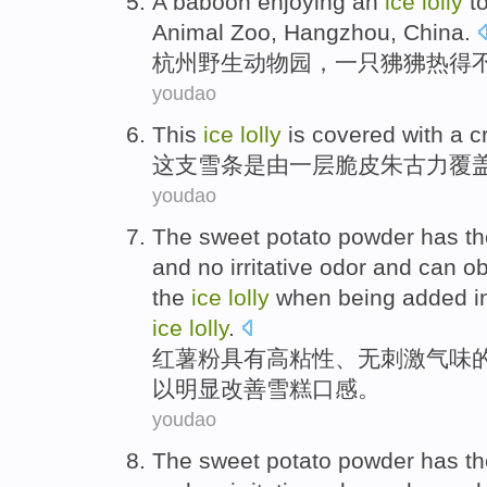
A
baboon enjoying
an
ice
lolly
t
Animal Zoo
, Hangzhou, China.
杭州
野生
动物园
，
一
只
狒狒
热得
youdao
This
ice
lolly
is
covered
with
a
c
这
支
雪条
是
由
一
层
脆皮
朱古力
覆
youdao
The sweet
potato
powder
has
t
and
no
irritative
odor
and
can
ob
the
ice
lolly
when being
added i
ice
lolly
.
红薯粉
具有
高
粘性
、
无
刺激
气味
以
明显
改善
雪糕
口感
。
youdao
The sweet
potato
powder
has
t