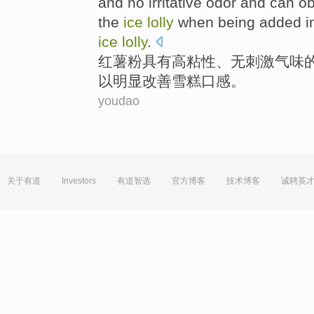
and
no
irritative
odor
and
can
ob
the
ice
lolly
when being
added i
ice
lolly
.
红薯粉
具有
高
粘性
、
无
刺激
气味
以
明显
改善
雪糕
口感
。
youdao
关于有道
Investors
有道智选
官方博客
技术博客
诚聘英