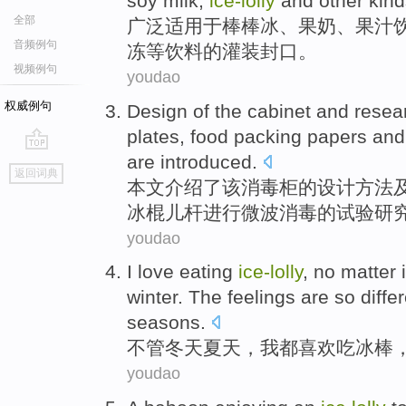
soy
milk,
ice-lolly
and other
kin
全部
广泛
适用
于棒棒冰、
果
奶
、果汁
音频例句
冻
等
饮料
的
灌装封口。
视频例句
youdao
权威例句
Design
of
the
cabinet
and
resea
plates
,
food
packing papers
and
are
introduced
.
go
返回词典
top
本文介绍了
该
消毒
柜
的
设计
方法
冰棍儿
杆
进行
微波消毒的试验
研
youdao
I
love
eating
ice-lolly
,
no matter
i
winter
. The
feelings
are
so
diffe
seasons
.
不管
冬天
夏天
，
我
都
喜欢
吃
冰棒
youdao