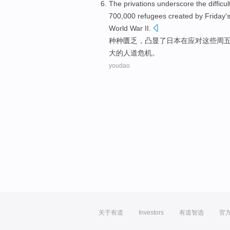
The privations
underscore
the
difficul
700,000
refugees
created by
Friday'
World
War II
.
种种
匮乏，
凸显
了
日本
在
应对
这些
周
大
的
人道
危机
。
youdao
关于有道
Investors
有道智选
官