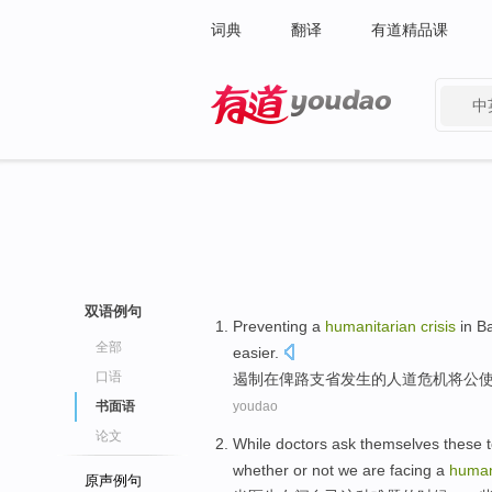
词典
翻译
有道精品课
中
有道 - 网易旗下搜索
双语例句
Preventing
a
humanitarian
crisis
in
Ba
全部
easier
.
口语
遏制
在
俾路支省
发生的
人道
危机
将
公
书面语
youdao
论文
While
doctors
ask
themselves
these
whether or not
we
are facing
a
human
原声例句