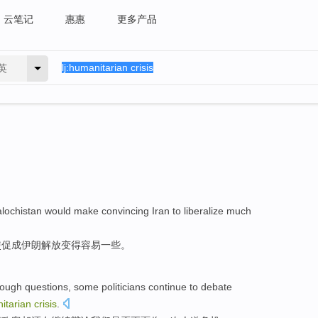
云笔记
惠惠
更多产品
英
lochistan
would
make convincing
Iran
to
liberalize much
使促成
伊朗
解放
变得
容易一些
。
tough questions
,
some
politicians
continue
to
debate
itarian
crisis
.