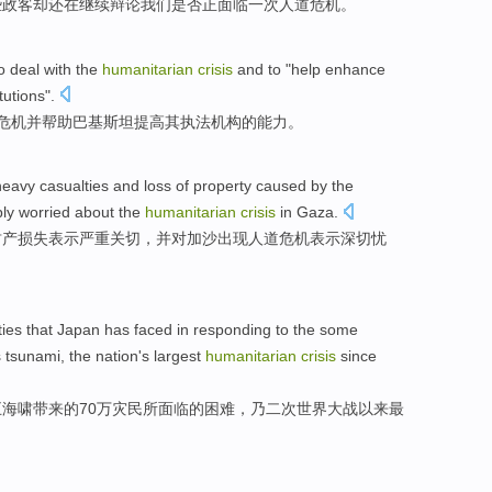
些
政客却
还在
继续
辩论
我们
是否
正
面临
一次
人道危机。
o
deal
with
the
humanitarian
crisis
and
to "
help
enhance
itutions
".
危机
并
帮助
巴基斯坦
提高
其
执法
机构
的
能力
。
heavy
casualties
and
loss
of
property
caused
by the
ly
worried about
the
humanitarian
crisis
in
Gaza
.
财产
损失
表示
严重
关切
，
并
对
加沙
出现
人道危机表示
深切
忧
ties
that
Japan
has faced
in
responding to
the
some
s
tsunami
,
the
nation
's
largest
humanitarian
crisis
since
五
海啸带来
的
70万
灾民
所
面临
的
困难
，
乃
二次
世界
大战
以来
最