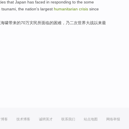
ties
that
Japan
has faced
in
responding to
the
some
s
tsunami
,
the
nation
's
largest
humanitarian
crisis
since
五
海啸带来
的
70万
灾民
所
面临
的
困难
，
乃
二次
世界
大战
以来
最
方博客
技术博客
诚聘英才
联系我们
站点地图
网络举报