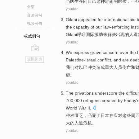
当
医生在
问
自己
这种
难题
的时候，
一
全部
youdao
音频例句
Gilani
appealed for
international
aid
t
视频例句
the
capacity
of our
law-enforcing
inst
Gilani
呼吁
国际
援助
来
解决
出现
的
人道
权威例句
youdao
We
express
grave
concern over
the
go
返回词典
Palestine-Israel
conflict
,
and
are deep
top
我们
对
以
巴
冲突
造成
重大
人员伤亡
和
虑。
youdao
The privations
underscore
the
difficul
700,000
refugees
created by
Friday'
World
War II
.
种种
匮乏，
凸显
了
日本
在
应对
这些
周
大
的
人道
危机
。
youdao