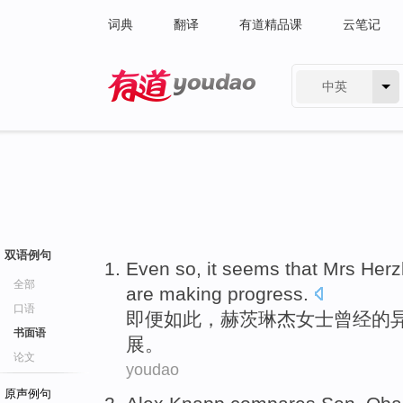
词典
翻译
有道精品课
云笔记
中英
有道 - 网易旗下搜索
双语例句
Even
so
, it
seems
that
Mrs Herz
全部
are
making progress
.
口语
即便
如此
，赫茨
琳
杰女士曾经的
书面语
展。
论文
youdao
原声例句