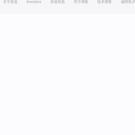
关于有道
Investors
有道智选
官方博客
技术博客
诚聘英