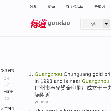
词典
翻译
有道精品课
云笔记
中英
有道 - 网易旗下搜索
双语例句
Guangzhou
Chunguang
gold
pr
全部
in 1993 and is
near
Guangzhou
口语
广州市
春光
烫金
印刷厂
成立
于一
书面语
场
附近
。
论文
youdao
原声例句