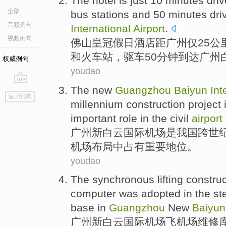
The
hotel
is
just
10
minutes
driv
全部
bus
stations
and
50
minutes dri
音频例句
International
Airport
.
视频例句
佛山
皇冠假日
酒店
距
广州
仅
25公
和
火车站
，驱车
50
分钟到达广州
权威例句
youdao
The
new
Guangzhou
Baiyun
Int
go
返回词典
top
millennium
construction
project
important
role
in the
civil
airport
广州
新
白云
国际
机场
是
我国
跨
世
机场布局中
占有
重要
地位
。
youdao
The
synchronous
lifting
construc
computer
was
adopted
in the
st
base
in
Guangzhou
New
Baiyun
广州
新
白云
国际
机场飞机场
维修