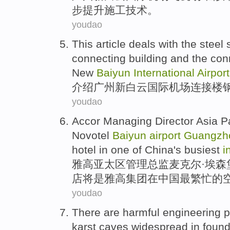
步
提升
施工
技术
。
youdao
This article
deals
with
the
steel
connecting
building
and
the
con
New
Baiyun
International
Airport
介绍
广州
新
白云
国际
机场
连接
楼
youdao
Accor
Managing
Director
Asia
Pa
Novotel
Baiyun
airport
Guangzh
hotel
in
one
of
China
's busiest
i
雅高
亚太区
管理
总监
麦克尔·
埃森
店
将是雅高集团
在
中国
最
繁忙
的
youdao
There are
harmful
engineering
karst
caves
widespread
in
found