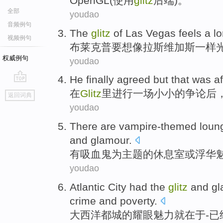
OpenGL
(
使用
glitz
后端
)。
全部
youdao
音频例句
The
glitz
of
Las Vegas
feels a
l
视频例句
布莱克普要想像
拉斯维加斯
一样
权威例句
youdao
He
finally
agreed
but that was
af
go
在
Glitz
里进行
一场
小小的
争论
后
返回词典
top
youdao
There are
vampire-themed
loun
and
glamour
.
有
吸血鬼
为主题的
休息室
或
浮华
youdao
Atlantic
City
had
the
glitz
and
gl
crime
and
poverty
.
大西洋
都城
的耀眼
魅力就在于
-
已