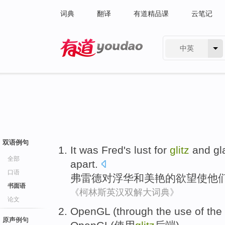
词典
翻译
有道精品课
云笔记
中英
有道 - 网易旗下搜索
双语例句
It was Fred
's
lust
for
glitz
and
gl
全部
apart
.
口语
弗雷
德
对
浮华
和
美艳
的
欲望
使
他
书面语
《柯林斯英汉双解大词典》
论文
OpenGL
(through the
use
of the
原声例句