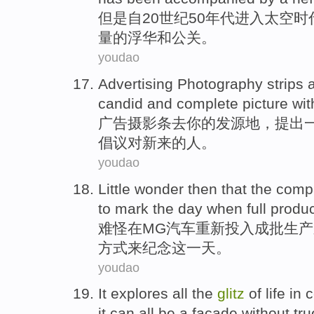
但是
自
20世纪50
年代
进入
太空
时
量的
浮华
和
公关
。
youdao
Advertising
Photography
strips
candid
and
complete
picture
wit
广告
摄影
条
去
你
的
发源地
，
提出
倡议
对
新来
的人。
youdao
Little wonder then that
the
comp
to
mark
the
day
when
full
produc
难怪
在
MG
汽车
重新
投入成批
生产
方式
来
纪念
这
一天
。
youdao
It
explores
all the
glitz
of
life
in c
it can
all
be a
facade
without
tru