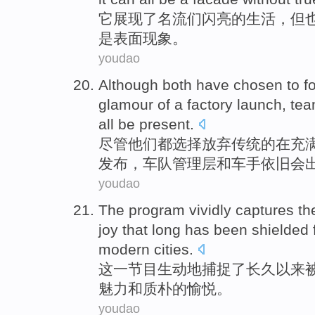
它
展现
了名流
们
闪亮
的
生活
，
但
是表面
现象。
youdao
Although
both have
chosen
to f
glamour
of a
factory
launch
,
te
all be
present
.
尽管
他们
都
选择
放弃
传统
的
在充
发布
，
车队
管理层
和
车手
依旧会
youdao
The
program
vividly
captures
th
joy
that
long
has
been
shielded
modern
cities
.
这
一
节目
生动地
捕捉
了
长久
以来
魅力
和
质朴
的
愉悦
。
youdao