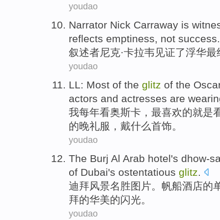
youdao
Narrator
Nick
Carraway
is
witne
reflects
emptiness
,
not
success
.
叙述者
尼克
·
卡拉
韦
见证
了
浮华
最
youdao
LL
:
Most
of
the
glitz
of the
Osca
actors and actresses are
wearin
我
每年看
奥斯卡
，
最
喜欢
的
就是
的晚礼服，戴什么首饰。
youdao
The
Burj
Al Arab
hotel
's
dhow-sa
of
Dubai
's
ostentatious
glitz
.
迪拜
风景名胜图片。帆船
酒店
的
拜
的
华美
的闪光。
youdao