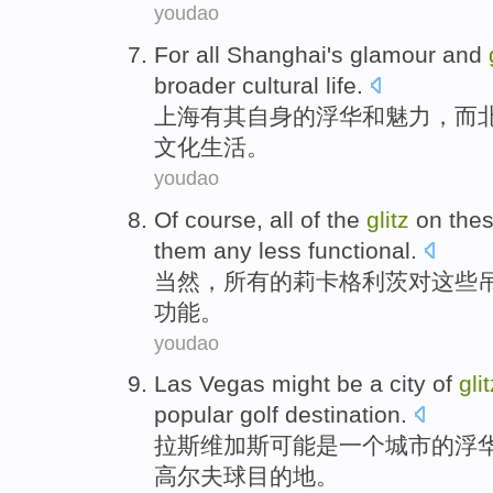
youdao
For all
Shanghai
's
glamour
and
broader
cultural
life
.
上海
有其自身的
浮华
和
魅力
，而
文化
生活。
youdao
Of course
,
all
of
the
glitz
on
the
them
any
less
functional
.
当然
，
所有
的
莉卡格利茨
对
这些
功能。
youdao
Las Vegas
might
be
a
city
of
gli
popular
golf
destination
.
拉斯维加斯
可能
是
一
个
城市
的
浮
高尔夫球
目的地
。