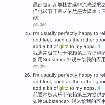
虽然
首都瓦加杜古远非流光溢彩
但电影节
开幕式
依然盛大隆重：
刻。
youdao
I
'm
usually
perfectly
happy to
re
and
feel,
such as
the rather
goo
add a bit
of
glitz
to
my
apps
.
我
通常
极其
乐于
依赖
第三
方
提供
如
用
Substance
外观
来
给
我
的
应
youdao
I
'm
usually
perfectly
happy to
re
and
feel,
such as
the rather
goo
add a bit
of
glitz
to
my
apps
.
我
通常
极其
乐于
依赖
第三
方
提供
如
用
Substance
外观
来
给
我
的
应