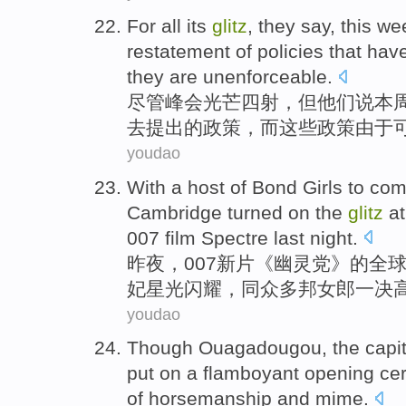
For
all its
glitz
,
they
say
,
this we
restatement
of
policies
that hav
they are
unenforceable
.
尽管
峰会
光芒
四射
，但
他们
说
本
去提出
的
政策
，而这些政策
由于
youdao
With
a
host of
Bond
Girls
to
com
Cambridge
turned on the
glitz
at
007 film
Spectre
last
night
.
昨夜
，007新片《幽灵党》
的
全
妃星光闪耀，
同
众多
邦
女郎
一
决
youdao
Though
Ouagadougou
, the capit
put on
a
flamboyant
opening ce
of
horsemanship
and
mime
.