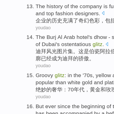
The
history
of
the
company
is fu
and
top
fashion
designers
.
企业
的
历史
充满
了
奇幻色彩
，包
youdao
The
Burj
Al
Arab
hotel
's dhow
-
s
of
Dubai
's ostentatious
glitz
.
迪拜
风光图片集。这是伯瓷
阿拉
廓
已经
成为迪拜的骄傲。
youdao
Groovy
glitz
:
in the '
70
s
,
yellow 
popular
than
white gold and pla
绝妙
的
奢华
：70
年代
，
黄金和
玫
youdao
But
ever
since
the beginning of
has been
accompanied by
a hef