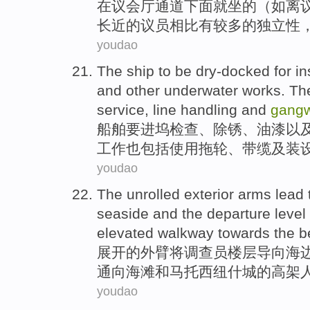
在
议会厅
通道
下面
就坐
的（如离
长
近
的议员
相比
有
较多
的
独立性
youdao
The ship
to be
dry-docked for
in
and
other
underwater
works
.
Th
service
, line handling
and
gang
船舶
要
进
坞
检查
、
除锈
、
油漆
以
工作
也
包括
使用
拖轮
、带缆
及
装
youdao
The unrolled
exterior
arms
lead
seaside
and
the departure
level
elevated
walkway
towards
the
b
展开
的
外
臂
将
调查员
楼层
导向
海
通向
海滩
和
马托西纽什
城的
高架
youdao