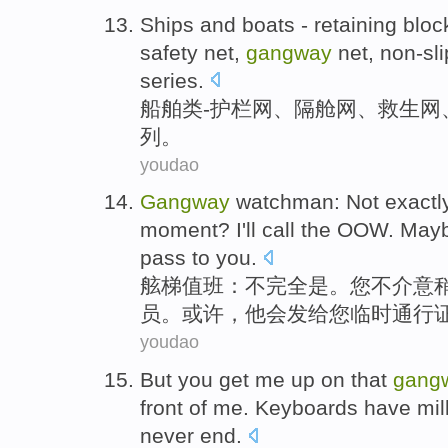
Ships
and boats
-
retaining blo
safety net,
gangway
net
,
non-sli
series
.
船舶
类
-
护栏
网
、隔舱网、
救生网
列
。
youdao
Gangway
watchman
:
Not
exactl
moment
?
I
'll
call
the OOW
.
May
pass
to you.
舷梯
值班：
不
完全是
。
您
不介意
员。
或许
，
他
会
发给
您
临时
通行
youdao
But
you
get
me
up on that
gang
front
of
me.
Keyboards
have mill
never
end.