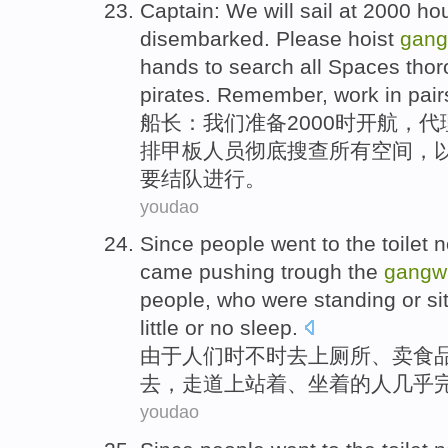
Captain
:
We
will sail at 2000
ho
disembarked
.
Please
hoist
gan
hands
to
search
all
Spaces
thor
pirates
.
Remember
,
work in pair
船长
：
我们
准备2000
时开航
，
代
排
甲板
人员
彻底
搜查
所有
空间
，
要
结队
进行。
youdao
Since
people
went to
the
toilet
n
came pushing trough the
gangw
people
, who were
standing
or
si
little
or no sleep
.
由于
人们
时不时
去
上厕所
、
卖食
去，
走道上
站着
、
坐着
的
人
几乎
youdao