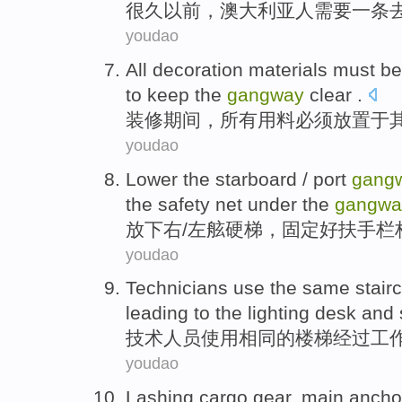
很久
以前
，
澳大利亚人
需要
一
条
youdao
All
decoration
materials
must be
to keep
the
gangway
clear
.
装修期间
，
所有
用料
必须
放置于
youdao
Lower
the starboard
/ port
gang
the
safety net
under the
gangwa
放下
右
/左舷硬梯，
固定好
扶手栏
youdao
Technicians
use
the
same
stair
leading to the
lighting
desk
and
技术人员
使用
相同
的
楼梯
经过工
youdao
Lashing
cargo
gear
,
main
ancho