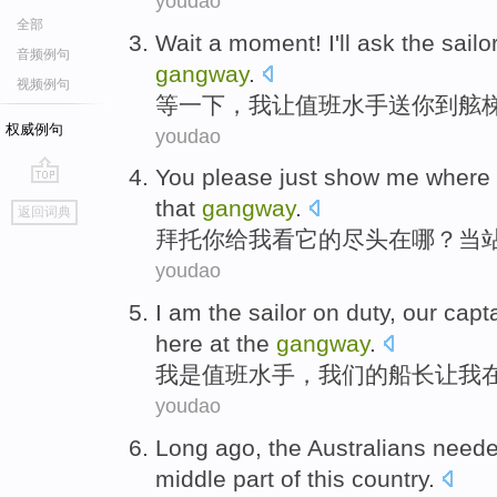
youdao
全部
Wait
a moment
!
I
'll ask
the sailo
音频例句
gangway
.
视频例句
等
一下
，
我
让值班
水手
送
你
到
舷
权威例句
youdao
You please just
show
me
where
go
that
gangway
.
返回词典
top
拜托
你
给
我
看
它
的
尽头在哪
？
当
youdao
I
am
the sailor
on duty,
our
capt
here
at the
gangway
.
我
是
值班
水手
，
我们
的
船长
让
我
youdao
Long
ago
, the
Australians
need
middle part
of
this
country
.