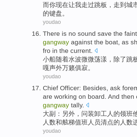
而
你
现在让
我
走过
跳板
，走到城
的键盘。
youdao
There is no sound save
the
faint
gangway
against
the boat
, as s
fro
in the current.
小船
随着水波微微荡漾，除了
跳
嘎声
外万籁俱寂
。
youdao
Chief Officer
:
Besides
,
ask
fore
are
working
on board
.
And
then
gangway
tally
.
大副
：
另外
，
问
装卸
工人的
领班
人数和
舷梯
值班人员清点的人数
youdao