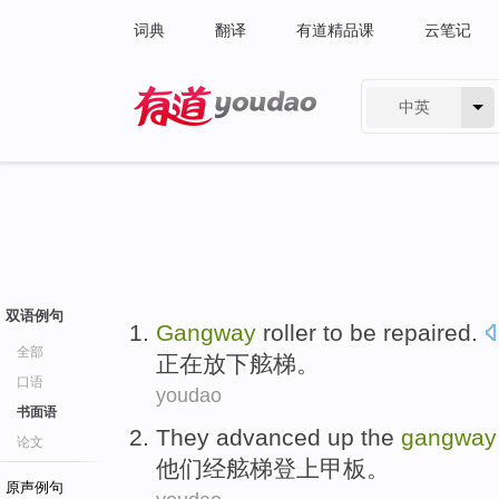
词典
翻译
有道精品课
云笔记
中英
有道 - 网易旗下搜索
双语例句
Gangway
roller to be repaired.
全部
正在放下
舷梯。
口语
youdao
书面语
They
advanced up the
gangway
论文
他们
经舷梯登上
甲板
。
原声例句