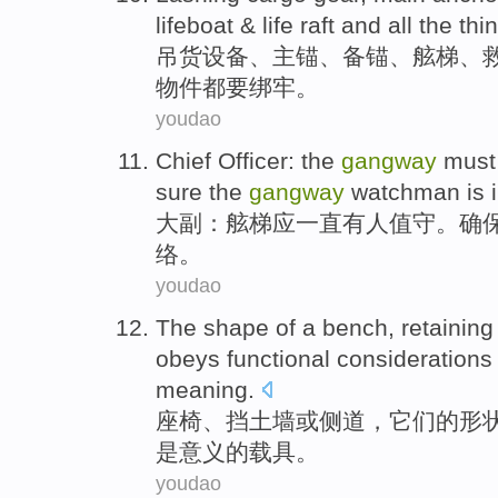
lifeboat & life
raft
and
all
the
thi
吊
货
设备
、
主
锚
、
备
锚、
舷梯
、
物件都要绑牢。
youdao
Chief Officer
: the
gangway
must
sure
the
gangway
watchman is 
大副
：
舷梯
应
一直有人值守。
确
络
。
youdao
The
shape
of
a
bench
,
retaining
obeys
functional
considerations
meaning
.
座椅
、
挡
土墙
或
侧道
，它们
的
形
是
意义的载具。
youdao