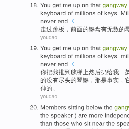
You get me up on that
gangway
keyboard
of
millions
of
keys
, Mi
never end.
走过跳板
，
前面
的
键盘
有无数
的
youdao
You
get
me
up
on
that
gangway
keyboard
of
millions
of
keys, mil
never
end
.
你
把
我
推到
舷梯
上
然后扔给我
一
的
没有
尽头的琴键，
那
是事实，
伸的。
youdao
Members sitting
below the
gang
the
speaker
)
are
more
indepen
than those
who
sit
near
the
spea