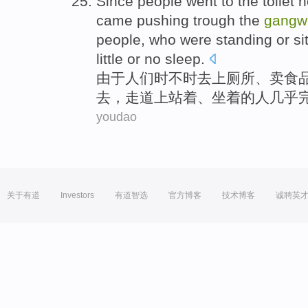
Since
people
went to
the
toilet
n
came pushing trough the
gangw
people
, who were
standing
or
si
little
or no sleep
.
由于
人们
时不时
去
上厕所
、
卖食
去，
走道上
站着
、
坐着
的
人
几乎
youdao
关于有道
Investors
有道智选
官方博客
技术博客
诚聘英