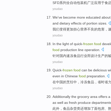
SFD
系列
全自动
包装
机
广泛应用
于
食
youdao
We
've become
more
educated about
and
dietary
effects
of portion sizes.
我们
变得
更加
担心
营养
不良
的
危害
，
youdao
In the light of
quick-
frozen
food
devel
food
production
line
operation
.
针对国内
速冻
食品
行业
而
设计
生产
的
youdao
Quick-
frozen
food
can be
delicious
wi
even
in
Chinese
food
preparation.
在
中国
的
烹饪中，
冷冻
食品
，省时省
youdao
Additionally
the
grocery
area
offers
a 
as well as
fresh produce departments
此外
，
食品
杂货类还增加
了面包房
、