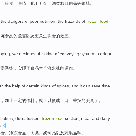
品、冷食、
医药
、
化工
五金、酒类和
日用品
等领域。
the
dangers
of
poor
nutrition
, the
hazards
of
frozen
food
,
速冻
食品
的
危害
以及
更关注饮食
的
效应
。
oping,
we designed
this kind
of
conveying
system
to adapt
输送
系统
，实现了食品生产
流水线
的运作。
th
the
help
of
certain
kinds of
spices
, and
it
can
save time
力，
加上
一定
的
作料
，
就
可以
做成
可口
、香辣的
美食
了。
bakery,
delicatessen
,
frozen
food
section,
meat
and
dairy
.
熟食
、
冷冻
食品
、
肉类
、
奶制品
以及
蔬果品种。