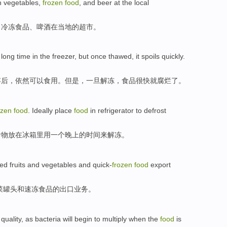
h
vegetables
,
frozen
food
, and
beer
at
the local
、
冷冻
食品
、
啤酒
在
当地
的
超市
。
y
long
time
in the
freezer
,
but
once
thawed
, it
spoils
quickly
.
存后，
依然
可以食用
。
但是
，
一旦
解冻
，食品
很快就
腐烂
了。
ozen
food
.
Ideally
place
food
in refrigerator
to
defrost
食物
放在
冰箱里用一个晚上的时间来解冻。
ed
fruits and
vegetables
and
quick-
frozen
food
export
菜
罐头
和
速冻
食品
的出口业务。
quality
, as
bacteria
will
begin to
multiply
when
the
food
is