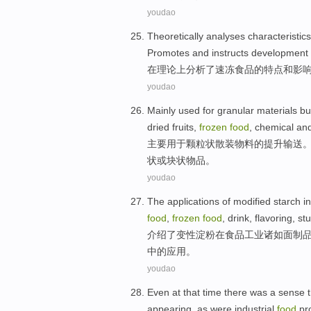
youdao
Theoretically
analyses
characteristics
Promotes
and
instructs development i
在理论上
分析了
速冻
食品
的
特点
和
影
youdao
Mainly
used for
granular
materials
bu
dried fruits
,
frozen
food
,
chemical
and
主要
用于
颗粒
状
散装
物料
的
提升
输送
状
或
块状
物品
。
youdao
The
applications
of
modified starch
in
food
,
frozen
food
,
drink
, flavoring,
stu
介绍了
变性
淀粉
在
食品
工业
诸如
面制
中的
应用
。
youdao
Even
at
that
time
there
was a
sense
appearing
,
as
were
industrial
food
pr