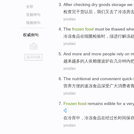
After
checking
dry
goods storage
we
全部
检查
完
干货
以后
，
我们
又
去
了
冷冻
房
音频例句
youdao
视频例句
The
frozen
food
must be
thawed
when
权威例句
冷冻
食品
在
细菌
检验
时
，
须
进行解冻
youdao
go
And more and more
people
rely on
m
返回词典
top
越来越
多的
人
依赖
微波炉
在几分钟内
youdao
The
nutritional
and convenient
quick-
营养
方便
的
速冻
食品
深受
广大
消费者
youdao
Frozen
food
remains
edible
for
a ver
在
冷库
中，
冷冻
食品
在
经过长
时间
保
youdao