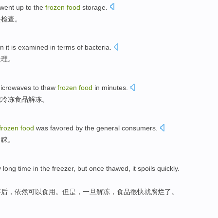
went up to
the
frozen
food
storage.
去检查。
 it is
examined
in
terms of
bacteria
.
处理
。
icrowaves
to thaw
frozen
food
in
minutes
.
把
冷冻
食品
解冻。
frozen
food
was favored by
the general
consumers
.
青睐。
y
long
time
in
the
freezer
,
but
once
thawed
, it
spoils
quickly
.
存后，
依然
可以食用
。
但是
，
一旦
解冻
，食品
很快就
腐烂
了。