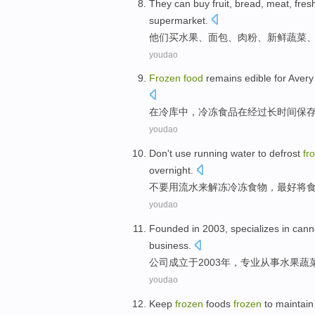
They
can buy
fruit
,
bread
,
meat
,
fres
supermarket
.
他们
买
水果
、
面包
、
肉粉
、
新鲜
蔬菜
youdao
Frozen
food
remains
edible
for
Aver
在
冷库
中，
冷冻
食品
在经过
长
时间
保
youdao
Don't
use
running water
to
defrost
fr
overnight.
不要
用
流水
来
解冻
冷冻
食物
，
最好
将
youdao
Founded
in 2003,
specializes
in
cann
business
.
公司成立
于2003年，
专业
从事
水果
蔬
youdao
Keep
frozen
foods
frozen
to maintain