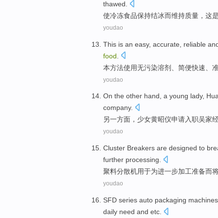
thawed
.
使
冷冻
食品
保持
结冰
而
维持
质量
，这
youdao
This
is an
easy
, accurate,
reliable
an
food
.
本
方法
使用
无污染
溶剂、
简便
快速、
youdao
On the other
hand, a young lady, H
company
.
另
一方面，
少女黄昭仪申请入职
吴家
youdao
Cluster
Breakers
are designed to
bre
further
processing
.
聚
料
分散机用于
为
进一步
加工
准备
而
youdao
SFD
series
auto
packaging
machines
daily
need
and etc
.