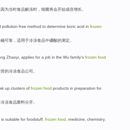
是因为当时
食品
解冻
时
，
细菌
将会
开始
成倍增长
。
d
pollution-free
method
to
determine
boric acid
in
frozen
准确可靠
，适用于
冷冻
食品
中
硼酸的
测定
。
uang
Zhaoyi
, applies for a job in the
Wu family
's
frozen
food
经营
的
冷冻
食品
公司。
ak up
clusters
of
frozen
food
products
in
preparation
for
将
冷冻
食品
聚
料
分开
。
is suitable
for foodstuff
,
frozen
food
,
medicine
,
chemistry
,