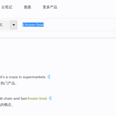
云笔记
惠惠
更多产品
英
it
's a craze
in
supermarkets
.
是热门产品
。
ld
chain
and
fast-
frozen
food
.
品
的
概念
。