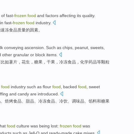
of
fast-
frozen
food
and
factors
affecting
its
quality
.
n fast-
frozen
food
industry.
响
速冻食品
质量
的
因素
。
lk
conveying
ascension
.
Such as
chips
,
peanut
,
sweets
,
 other
granular
or
block
items
.
。
比如
薯片
，
花生
，
糖果
，
干果
，
冷冻
食品
，
化学药品
等
颗粒
food
industry
such as
flour
food
, backed
food
,
sweet
ffing
and
candy
are
introduced
.
品
、焙烤食品、
甜品
、
冷冻
食品、
冷饮
、
调味品
、
馅料
和
糖果
that
food
culture
was
being
lost
:
frozen
food
was
oducts
such as Jell-O
and
ready-made
cake
mixes
.