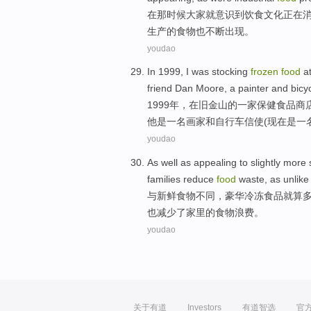
在
那
时候
大家
就
意识
到
饮食
文化
正在
生产
的食物也不断出现。
youdao
In 1999,
I
was
stocking
frozen
food
a
friend
Dan
Moore
,
a
painter
and
bicy
1999年，
在
旧金山
的一家
保健
食品
商
他是
一
名画家
和
自行车
信使
(
现在
是一
youdao
As
well
as appealing to
slightly
more
s
families
reduce
food
waste
, as
unlike
与
新鲜
食物
不同
，
豪华
冷冻
食品
就算
也
减少
了
家里
的食物
浪费
。
youdao
关于有道
Investors
有道智选
官