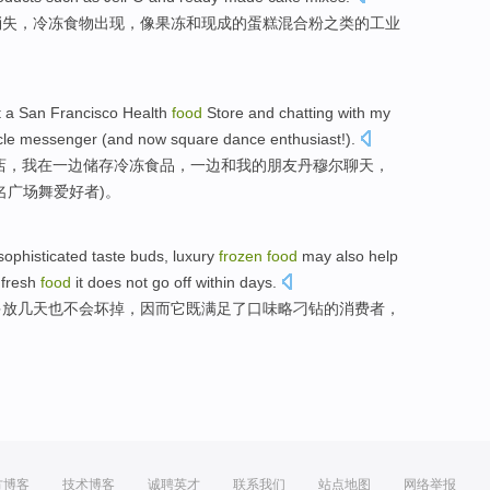
消失
，
冷冻
食物
出现
，
像
果冻
和
现成
的
蛋糕
混合粉
之类
的
工业
t
a
San Francisco
Health
food
Store
and
chatting
with
my
cle
messenger
(
and now
square
dance
enthusiast
!).
店
，
我
在一边
储存
冷冻
食品，一边
和
我
的
朋友
丹
穆尔
聊天
，
名
广场
舞
爱好者)。
ophisticated
taste
buds
,
luxury
frozen
food
may also help
fresh
food
it
does not
go off
within days
.
多
放几天
也
不会
坏
掉，因而
它
既满足了
口味
略
刁钻
的消费者，
方博客
技术博客
诚聘英才
联系我们
站点地图
网络举报