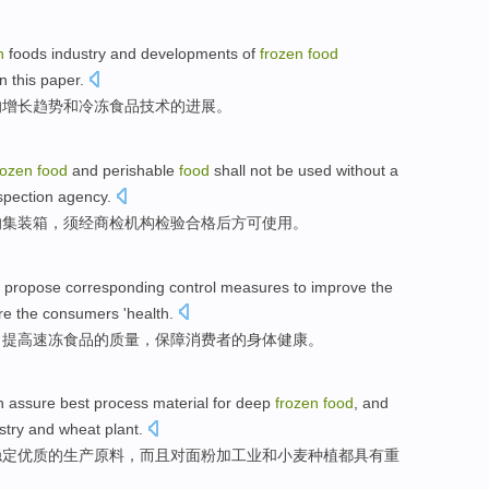
n
foods
industry
and
developments
of
frozen
food
n this
paper
.
的
增长
趋势
和
冷冻
食品
技术
的
进展
。
rozen
food
and
perishable
food
shall
not be
used
without a
spection
agency
.
的集装箱，
须
经
商检
机构
检验
合格后方
可
使用
。
 propose
corresponding
control
measures
to
improve
the
re
the
consumers '
health
.
，
提高
速冻
食品
的
质量
，
保障
消费者
的
身体健康
。
n assure
best
process
material for
deep
frozen
food
,
and
stry
and
wheat
plant
.
稳定
优质的
生产
原料
，
而且
对
面粉
加工业
和
小麦
种植都
具有
重