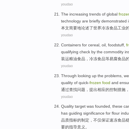
youdao
The
increasing
trends
of
global
froze
technology
are briefly
demonstrated
i
本文
简要
地
论述了
世界
冷冻
食品
工业
youdao
Containers
for
cereal
, oil, foodstuff,
f
qualifying
check
by
the
commodity in
装运
粮油食品
，
冷冻
食品
等
易腐
食品
youdao
Through
looking up
the
problems
,
we
quality
of
quick-
frozen
food
and
ensu
通过
查找
问题
，
提出
相应
的
控制
措施
youdao
Quality
target
was founded, these
ca
has guiding
significance
for
flour
indu
品质
指标
的制定，不仅
保证
速冻
食品
要
的指导意义。