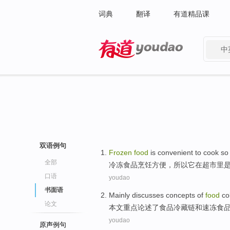
词典
翻译
有道精品课
中
有道 - 网易旗下搜索
双语例句
Frozen
food
is
convenient to
cook
so
全部
冷冻
食品
烹饪
方便
，
所以
它
在
超市里
口语
youdao
书面语
Mainly
discusses
concepts
of
food
co
论文
本文重点
论述了
食品
冷藏
链
和
速冻
食
youdao
原声例句