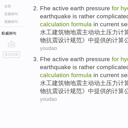
全部
Fhe
active
earth
pressure
for
hy
音频例句
earthquake
is rather complicate
视频例句
calculation
formula
in
current
se
水工
建筑物
地震
主动
动土
压力
计
权威例句
物
抗震
设计规范》
中
提供的计算
youdao
go
返回词典
top
Fhe
active
earth
pressure
for
hy
earthquake
is rather complicate
calculation
formula
in
current
se
水工
建筑物
地震
主动
动土
压力
计
物
抗震
设计规范》
中
提供的计算
youdao