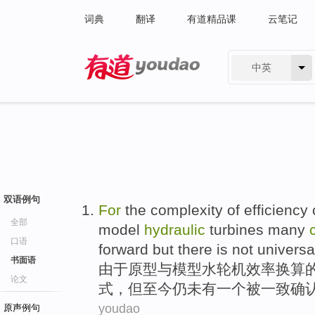
词典
翻译
有道精品课
云笔记
中英
有道 - 网易旗下搜索
双语例句
For
the
complexity
of
efficiency
全部
model
hydraulic
turbines
many
口语
forward
but
there is
not
universa
书面语
由于
原型
与
模型
水轮机
效率
换算
论文
式
，
但
至今
仍
未有
一个被一致确
youdao
原声例句