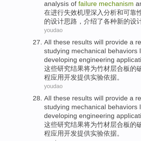
analysis
of
failure
mechanism
a
在
进行失效
机理
深入
分析
和
可靠
的
设计
思路
，
介绍了
各种
新的
设
youdao
All these
results
will
provide
a re
studying
mechanical
behaviors
developing
engineering
applicat
这些
研究结果
将
为
竹材
层合板的
程
应用
开发
提供
实验
依据
。
youdao
All these
results
will
provide
a re
studying
mechanical
behaviors
developing
engineering
applicat
这些
研究结果
将
为
竹材
层合板的
程
应用
开发
提供
实验
依据
。