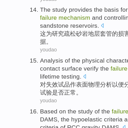
The
study
provides
the
basis for
failure
mechanism
and
controlli
sandstone
reservoirs
.
这
为
研究
疏松
砂岩
地层
套管
的
损
据。
youdao
Analysis
of
the
physical
characte
contact
surface
verify
the
failur
lifetime
testing
.
对
失效
试
品作
表面
物理
分析
以便
试验
是否正常。
youdao
Based
on
the
study
of
the
failur
DAMS,
the hypoelastic
criteria
a
criteria of RCC gravity DAMS.