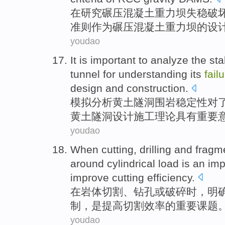
在
研究
碾压
混凝土重力坝失稳
破
准则
作为
碾压混凝土
重力坝
的
设
youdao
It is important
to
analyze
the
sta
tunnel
for
understanding
its
fail
design and
construction
.
模拟分析
黄土
隧洞
围岩
稳定性
对
黄土隧洞
设计
施工理论
具有
重要
youdao
When
cutting
,
drilling
and fragm
around
cylindrical
load
is
an imp
improve
cutting
efficiency.
在
岩体
切割
、
钻孔
或
破碎时，明
制
，
是
提高
切割效率的
重要
课题
youdao