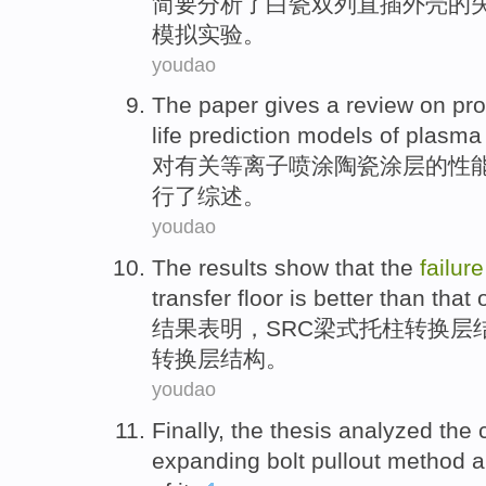
简要
分析了
白瓷
双列直插
外壳的
模拟实验。
youdao
The
paper
gives a
review
on
pro
life
prediction
models
of
plasma
对
有关等离子
喷涂
陶瓷
涂层
的
性
行
了
综述
。
youdao
The results
show
that the
failure
transfer
floor
is better than
that 
结果
表明
，
SRC
梁
式托柱
转换
层
转换层结构。
youdao
Finally,
the thesis
analyzed
the
expanding
bolt
pullout
method
a