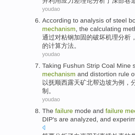
并
利用
应力
差
理论
分析了
深部
巷
youdao
According
to
analysis
of
steel
b
mechanism
, the
calculating
met
通过
对
粘
钢
加固
的
破坏
机理
分析
的
计算
方法
。
youdao
Taking
Fushun
Strip Coal Mine
mechanism
and
distortion
rule
o
以
抚顺
西露天矿北帮
边坡
为
例
，
制
。
youdao
The
failure
mode
and
failure
me
DIP's
are analyzed
,
and
experim