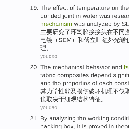
The effect of
temperature
on
th
bonded
joint
in water
was
resea
mechanism
was
analyzed
by S
主要
研究
了
环氧
胶
接
接头
在
不同
电镜
（SEM）
和
傅立叶红外光谱仪
理
。
youdao
The
mechanical
behavior
and
fa
fabric
composites
depend
signif
and the
properties
of
each
const
其
力学
性能
及
损伤
破坏
机理
不仅
也取决于
细观
结构
特征。
youdao
By
analyzing
the
working
condit
packing
box, it
is
proved
in
theo