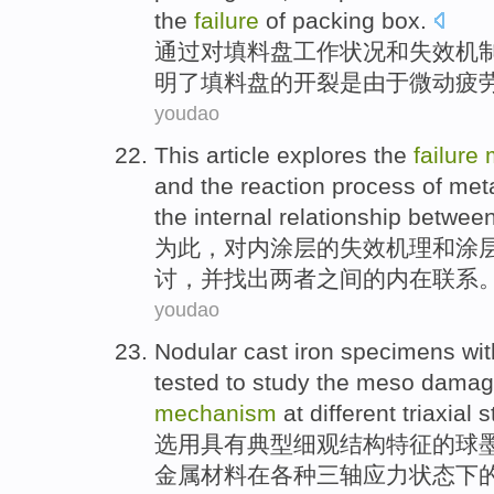
the
failure
of
packing
box.
通过
对
填料
盘
工作
状况
和
失效
机
明了
填料盘的开裂
是
由于
微动
疲
youdao
This
article
explores
the
failure
and
the
reaction
process
of
met
the
internal
relationship
betwee
为此
，对内
涂层
的
失效
机理
和
涂
讨
，
并
找出两者之间的
内在
联系
youdao
Nodular
cast iron specimens
wit
tested
to study
the
meso
damag
mechanism
at
different
triaxial
s
选用
具有
典型
细观
结构特征的
球
金属材料
在
各种
三轴
应力状态下