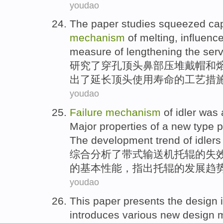
youdao
The paper studies
squeezed
ca
mechanism
of
melting
,
influenc
measure
of
lengthening
the ser
研究
了
穿孔顶头
鼻部
压堆
戴帽
和
出
了
延长
顶头
使用
寿命的
工艺
措
youdao
Failure
mechanism
of
idler
was
Major
properties
of a
new
type
p
The
development
trend
of
idlers
综合
分析了
带式
输送机
托
辊
的
失
的
基本
性能
，
指出
托辊的
发展
趋
youdao
This
paper
presents
the
design
introduces
various
new
design