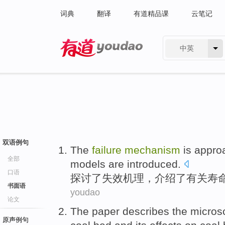
词典
翻译
有道精品课
云笔记
中英
有道 - 网易旗下搜索
双语例句
The
failure
mechanism
is
appro
全部
models
are
introduced
.
口语
探讨
了
失效
机理
，
介绍了
有关
寿
书面语
youdao
论文
The paper
describes
the
micros
原声例句