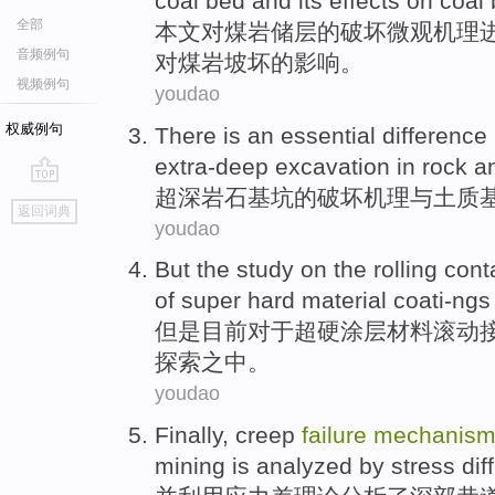
coal
bed
and
its
effects
on
coal
全部
本文
对
煤
岩储层
的
破坏
微观
机理
音频例句
对
煤
岩坡坏
的
影响
。
视频例句
youdao
权威例句
There is
an essential
difference
extra-deep
excavation in
rock
a
超
深岩石基坑的
破坏
机理
与土质
go
返回词典
top
youdao
But
the
study
on
the
rolling
cont
of super
hard
material
coati-ngs
但是
目前对于
超
硬
涂层
材料
滚动
探索之中。
youdao
Finally
,
creep
failure
mechanis
mining is
analyzed
by
stress
dif