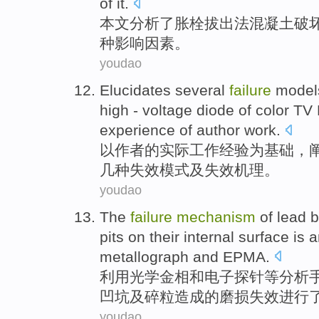
of it.
本文
分析了
胀
栓
拔出
法
混凝土
破
种影响因素。
youdao
Elucidates
several
failure
model
high - voltage
diode
of
color TV
experience
of
author
work
.
以
作者
的
实际工作
经验
为
基础
，
几种
失效
模式
及
失效
机理
。
youdao
The
failure
mechanism
of
lead
b
pits
on their
internal
surface
is 
metallograph
and
EPMA
.
利用
光学
金相
和
电子探针等分析
凹坑
及碎粒造成
的
磨损
失效
进行
youdao