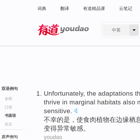
词典
翻译
有道精品课
云笔记
中英
有道 - 网易旗下搜索
双语例句
Unfortunately
,
the
adaptations
t
全部
thrive
in
marginal
habitats
also
口语
sensitive
.
书面语
不幸
的是，
使
食肉
植物
在
边缘
栖
论文
变得异常
敏感
。
youdao
原声例句