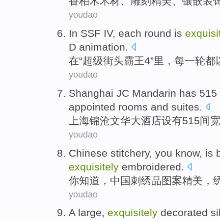
香柏木
木材
、雕刻
精美
、
镶嵌装
youdao
In
SSF IV
,
each
round
is
exquisi
D
animation
.
在
“超级街头
霸王
4”里，
每
一轮
都
youdao
Shanghai
JC
Mandarin has 515
appointed rooms
and
suites
.
上海
锦
沧
文华大酒店设有515间
youdao
Chinese
stitchery
,
you
know
, is
exquisitely
embroidered.
你
知道
，
中国
刺绣
品
图案
精美
，
youdao
A
large
,
exquisitely
decorated
si