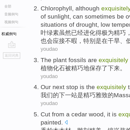
全部
Chlorophyll
,
although
exquisitel
音频例句
of
sunlight
,
can sometimes
be
o
视频例句
situations
of
drought
,
low tempe
叶绿素
虽然
已经进化
得极为精巧
权威例句
也
会
应接
不暇，
特别是
在
干旱
、
youdao
go
返回词典
top
The
plant
fossils
are
exquisitely
植物
化石
被
精巧地
保存了下来
。
youdao
Our
next
stop
is
the
exquisitely
t
我们
的
下一
站
是
精巧
雅致的Mass
youdao
Cut from a
cedar
wood
, it is
exqu
painted
.