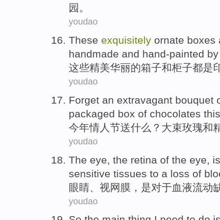
园。
youdao
These
exquisitely
ornate
boxes
handmade
and
hand-painted by
这些
精美
华丽
的
箱子
和
柜子
都
是
youdao
Forget an extravagant
bouquet
packaged
box of
chocolates
thi
今年
情人
节送什么？大
束
玫瑰
和
youdao
The
eye
, the
retina
of the eye,
i
sensitive
tissues
to
a loss of
blo
眼睛
、
视网膜
，
是
对于
血液
流动
youdao
So
the main
thing
I
need to
do
i