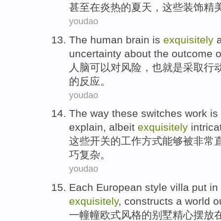
甚至
在
炎热
的
夏天
，
这些
装饰
精
youdao
The human
brain
is
exquisitely
a
uncertainty about
the
outcome
o
人脑
可以对
风险
，也
就是
采取行
的
反应
。
youdao
The
way
these
switches
work
is
explain
,
albeit
exquisitely
intrica
这些
开关
的
工作
方式
能够
被
非常
巧
复杂
。
youdao
Each
European
style
villa
put
in
exquisitely
,
constructs
a world o
一幢幢
欧式
风格
的
别墅
精心摆放