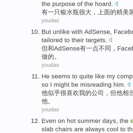
the
purpose
of the
hoard.
有一
只银
水瓶
很大
，上面
的
精美
youdao
But
unlike
with
AdSense
,
Faceb
tailored
to their
targets
.
但
和
AdSense有一点
不同
，
Face
做
的。
youdao
He
seems to
quite
like
my
comp
so
I
might
be
misreading
him
.
他
似乎
很
喜欢
我
的
公司
，
但
他
相
他。
youdao
Even
on
hot
summer days
,
the
slab
chairs
are always
cool to
t