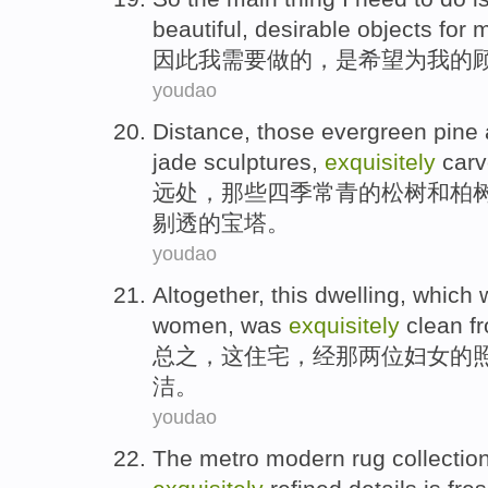
beautiful
,
desirable
objects
for
因此
我
需要
做
的，
是
希望
为
我
的
youdao
Distance
,
those
evergreen
pine
jade
sculptures
,
exquisitely
car
远处
，
那些
四季常青
的
松树
和
柏
剔透的宝塔。
youdao
Altogether
,
this
dwelling
, which
women
,
was
exquisitely
clean
f
总之
，
这
住宅
，
经
那
两位
妇女
的
洁
。
youdao
The metro
modern
rug
collectio