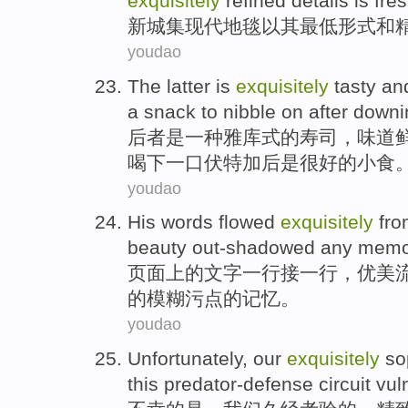
exquisitely
refined
details
is
fre
新城
集
现代
地毯
以
其
最低
形式
和
youdao
The latter
is
exquisitely
tasty
an
a
snack to
nibble
on
after
downi
后者
是
一种
雅库式的寿司，味道
喝下一口伏特加
后
是很好的
小食
youdao
His
words
flowed
exquisitely
fr
beauty
out-shadowed
any
memo
页面上
的
文字
一
行
接一行，优美
的
模糊
污点的
记忆
。
youdao
Unfortunately
,
our
exquisitely
so
this predator-defense
circuit vu