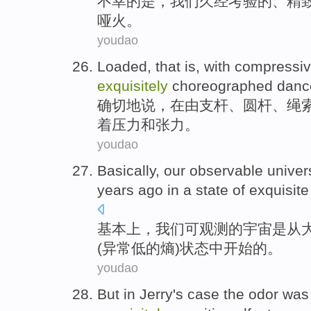
不幸
的是，
我们
久经
考验的、
精
哑火
。
youdao
Loaded
,
that
is, with
compressi
exquisitely
choreographed
dan
确切地
说
，
在
由
支杆
、圆
杆
、
绳
着
压力
和
张力
。
youdao
Basically
,
our
observable
univer
years ago
in
a
state
of
exquisite
基本上
，
我们
可观测
的
宇宙
是从
(
异常
低
的熵)
状态
中开始的。
youdao
But in
Jerry
's
case the
odor
was