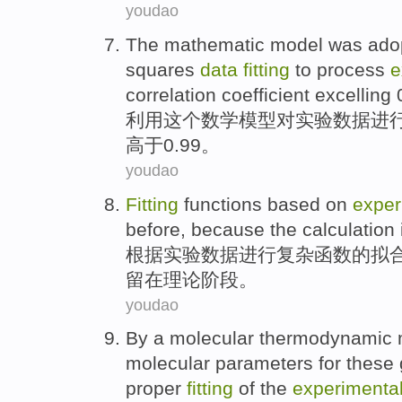
youdao
The mathematic
model
was adop
squares
data
fitting
to process
e
correlation
coefficient
excelling
0
利用
这个
数学
模型
对
实验
数据
进
高于0.99。
youdao
Fitting
functions
based on
exper
before
,
because
the calculation
根据
实验
数据
进行复杂
函数
的
拟
留
在
理论阶段。
youdao
By a
molecular
thermodynamic
molecular
parameters
for
these
proper
fitting
of
the
experimenta