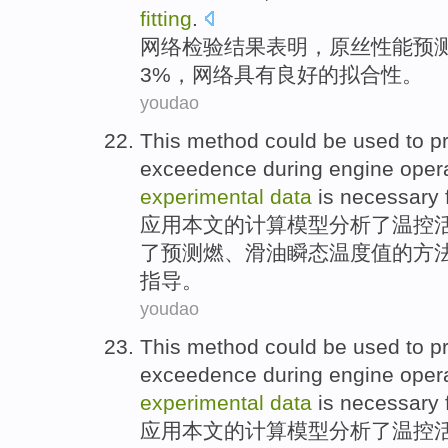
fitting
.
网络
检验结果
表明
，原丝性能
预
3%，网络
具有
良好
的
拟合性
。
youdao
This
method
could be
used
to
p
exceedence during
engine
oper
experimental
data
is necessary
应用
本文
的
计算
模型
分析
了
温控
了
预测
燃、滑油瞬态温度值的
方
指导。
youdao
This
method
could be
used
to
p
exceedence during
engine
oper
experimental
data
is necessary
应用
本文
的
计算
模型
分析
了
温控