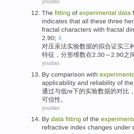
youdao
The
fitting
of
experimental
data
indicates that all these
three
he
fractal
characters
with fractal
di
2.90;
对
压
汞
法
实验
数据
的
拟合
证实
三
特征
，分形
维数
在2.30～2.90之
youdao
By
comparison
with
experimenta
applicability
and
reliability
of
th
通过
与
低
re
下的
实验
数据
的
对比
可信性
。
youdao
By
data
fitting
of
the
experiment
refractive index changes
under