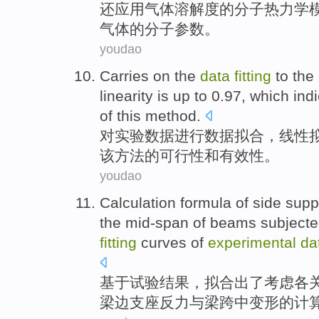
还应用
气体
溶解度
的
分子
热力学
气体
的
分子
参数
。
youdao
Carries
on the
data
fitting
to the
linearity
is
up to
0.97,
which ind
of
this
method
.
对
实验
数据
进行
数据
拟
合，
线性
该方法
的
可行性
和
有效性
。
youdao
Calculation
formula
of
side
supp
the
mid-span
of beams
subjecte
fitting
curves
of
experimental
da
基于
试验
结果
，
拟
合出
了
考虑
各
梁
边
支座
反力
与
梁跨
中
变形
的
计