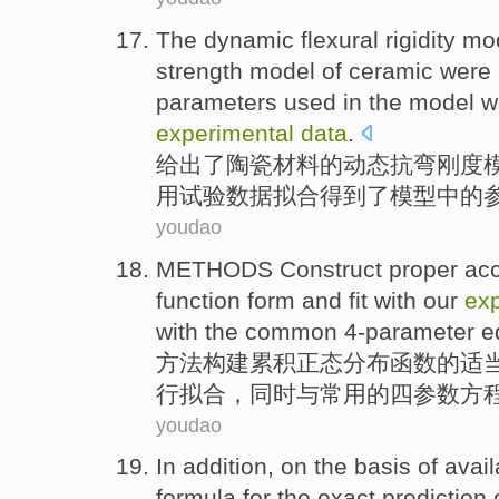
The
dynamic
flexural
rigidity
mo
strength
model of
ceramic
were 
parameters
used
in
the model 
experimental
data
.
给出了
陶瓷
材料
的
动态
抗弯
刚度
用
试验
数据
拟合
得到了
模型
中的
youdao
METHODS
Construct
proper
ac
function
form
and fit
with
our
exp
with
the common
4-parameter
e
方法
构建
累积
正态
分布
函数
的适
行
拟
合，
同时
与
常用
的四
参数
方
youdao
In addition, on the basis of avai
formula
for
the
exact
prediction