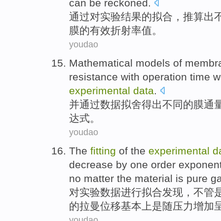
can be
reckoned
.
通过
对
实验
结果
的
拟合
，
推算
出
膜
的
有效
折射率
值。
youdao
Mathematical
models
of
membr
resistance
with operation
time
w
experimental
data
.
并
通过
数据
拟
舍得出不同的
膜
通
达式。
youdao
The
fitting
of
the
experimental
d
decrease
by
one order exponent
no
matter
the
material
is
pure
g
对
实验
数据
进行
拟合
发现
，
不管
的
拉曼
位移
基本上
是
随
压力
增加
youdao