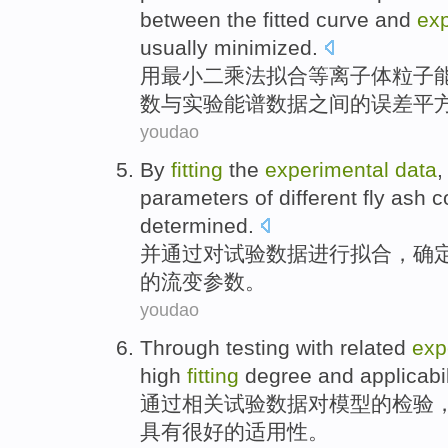
between
the
fitted
curve
and
exp
usually
minimized
.
用
最小
二乘法
拟
合
等离子体
粒子
数
与
实验能谱数据
之间
的
误差
平
youdao
By
fitting
the
experimental
data
,
parameters
of
different
fly ash
c
determined
.
并通过
对
试验
数据
进行拟合
，
确
的
流变
参数
。
youdao
Through
testing
with
related
exp
high
fitting
degree
and
applicabil
通过
相关
试验
数据
对
模型
的
检验
具有很好的适用性
。