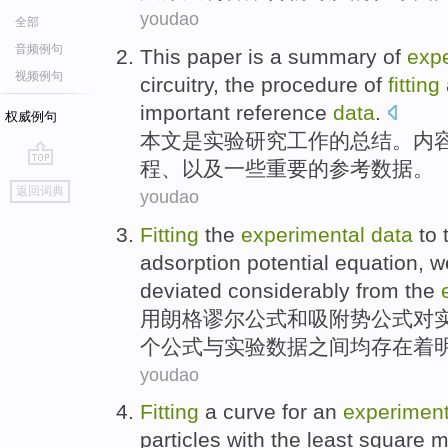
youdao
全部
音频例句
This paper
is
a
summary
of
exp
视频例句
circuitry
, the
procedure
of
fitting
important
reference
data
.
权威例句
本文
是
实验研究
工作
的
总结
。
内
程
、
以及
一些
重要
的
参考
数据
。
go
返回词典
youdao
top
Fitting
the
experimental
data
to
adsorption
potential
equation
, w
deviated
considerably
from
the
用
朗格谬尔
公式
和
吸附
势
公式
对
个
公式
与
实验数据之间均存在着
youdao
Fitting
a curve for an
experiment
particles
with
the least
square
me