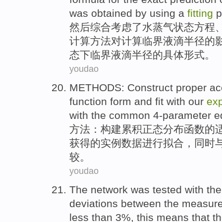
was
obtained
by using a
fitting
p
然后综合考虑了水蒸气状态
方程
计算方法
对
计算临界
液滴
半径的
态下临界液滴半径的
具体
形式。
youdao
METHODS
:
Construct
proper
ac
function
form
and fit
with
our
exp
with
the common
4-parameter e
方法
：
构建
累积
正态
分布
函数
的
获得的
实例
数据
进行拟合，
同时
较
。
youdao
The
network
was
tested
with th
deviations
between
the measur
less than
3%, this means that t