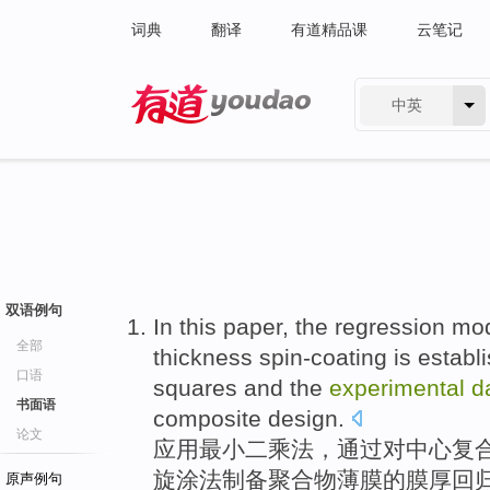
词典
翻译
有道精品课
云笔记
中英
有道 - 网易旗下搜索
双语例句
In this paper, the
regression
mo
全部
thickness spin-coating
is
establ
口语
squares
and
the
experimental
d
书面语
composite
design
.
论文
应用
最小
二乘法，通过
对
中心复
旋
涂
法制备
聚合物
薄膜
的
膜厚
回
原声例句