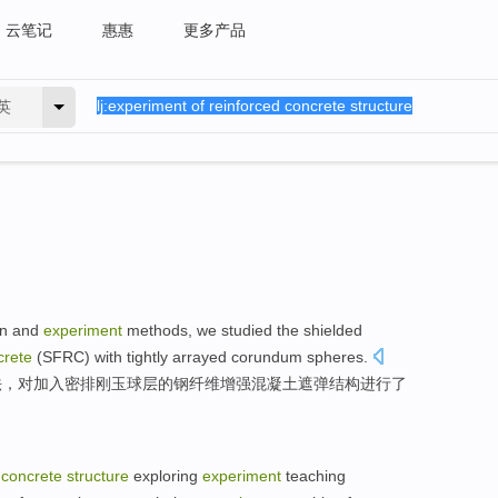
云笔记
惠惠
更多产品
英
on
and
experiment
methods
, we
studied
the
shielded
crete
(SFRC) with tightly arrayed
corundum
spheres.
法
，对加入密排
刚玉
球层
的
钢
纤维
增强
混凝土
遮弹
结构
进行
了
concrete
structure
exploring
experiment
teaching