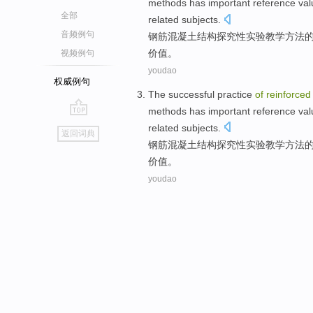
methods
has
important
reference
val
全部
related
subjects
.
音频例句
钢筋
混凝土
结构
探究
性
实验
教学
方法
价值
。
视频例句
youdao
权威例句
The
successful
practice
of
reinforced
methods
has
important
reference
val
go
related
subjects
.
返回词典
top
钢筋
混凝土
结构
探究
性
实验
教学
方法
价值
。
youdao