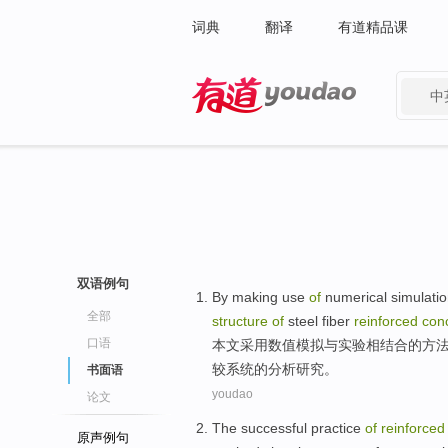
词典
翻译
有道精品课
中
有道 - 网易旗下搜索
双语例句
By making use
of
numerical
simulati
全部
structure
of
steel
fiber
reinforced
con
口语
本文
采用
数值
模拟
与
实验
相结合
的
方
较系统
的
分析研究。
书面语
youdao
论文
The
successful
practice
of
reinforced
原声例句