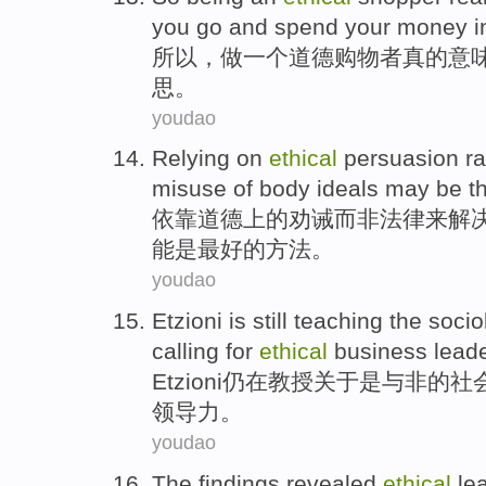
you
go and
spend your money
i
所以
，
做
一个
道德
购物者
真的
意
思。
youdao
Relying on
ethical
persuasion
ra
misuse
of
body
ideals
may
be
t
依靠
道德上
的
劝诫
而
非
法律
来
解
能
是
最好
的方法。
youdao
Etzioni
is
still
teaching
the
socio
calling for
ethical
business
lead
Etzioni
仍
在
教授
关于
是
与
非
的
社
领导力
。
youdao
The findings
revealed
ethical
le