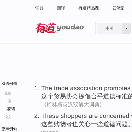
词典
翻译
有道精品课
云笔记
中英
有道 - 网易旗下搜索
双语例句
The
trade
association
promotes
全部
这个
贸易
协会
提倡
合乎道德标准
口语
《柯林斯英汉双解大词典》
书面语
These
shoppers
are
concerned 
论文
这些
购物者
也
关心
一些
道德
问题
原声例句