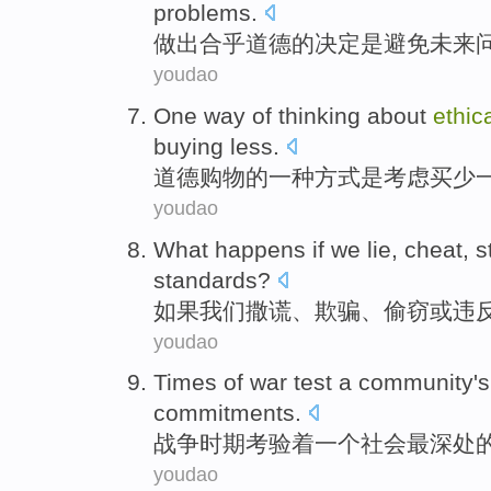
problems
.
做出
合乎道德
的
决定
是
避免
未来
youdao
One
way
of
thinking
about
ethic
buying
less
.
道德
购物
的
一种
方式
是
考虑
买
少
youdao
What
happens
if
we
lie
,
cheat
,
s
standards
?
如果
我们
撒谎
、
欺骗
、
偷窃
或
违
youdao
Times of
war
test
a
community
'
commitments
.
战争时期
考验
着
一个
社会
最
深处
youdao