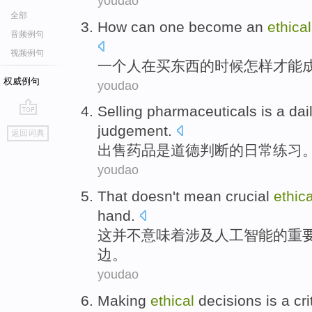
youdao
全部
How
can
one
become
an
ethical
音频例句
视频例句
一
个人
在
买
东西
的时候
怎样
才能
权威例句
youdao
Selling
pharmaceuticals
is
a
dai
go
judgement
.
返回词典
top
出售
药品
是
道德
判断
的
日常
练习
youdao
That
doesn't
mean
crucial
ethica
hand
.
这
并不
意味着
涉及
人工智能
的重
边
。
youdao
Making
ethical
decisions
is
a
cri