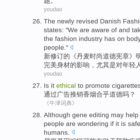
题。
youdao
The
newly
revised
Danish
Fashi
states
: "
We
are
aware
of
and
ta
the
fashion
industry has
on
bod
people
."
新
修订
的
《
丹麦
时尚
道德
宪章》
完美
身材
的
影响
，
尤其是
对
年轻
youdao
Is it
ethical
to
promote
cigarette
通过
广告
推销
香烟
合乎
道德吗？
《牛津词典》
A
lthough gene editing may help
people are wondering if it is sa
humans.