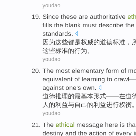
youdao
Since
these
are
authoritative
eth
fills
the
blank
must
describe
the
standards
.
因为
这些
都是
权威
的
道德
标准
，
这些
标准的
行为
。
youdao
The most
elementary
form
of
mo
equivalent of
learning to
crawl
—
against one's
own
.
道德
推理
的
最
基本
形式
——
在
道
人
的
利益
与
自己的
利益
进行权衡
youdao
The
ethical
message
here
is
tha
destiny
and
the
action
of
every