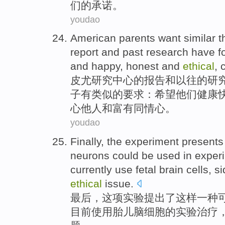
们的
承诺
。
youdao
American
parents
want
similar t
report
and
past
research
have
f
and
happy
,
honest
and
ethical
,
皮
尤研究中心的
报告
和
以往
的
研
子
有
类似
的
要求
：希望
他们
健康
心他人
和富有同情心。
youdao
Finally
,
the experiment
presents
neurons
could be
used in
exper
currently
use
fetal
brain cells
,
si
ethical
issue
.
最后
，
这项
实验
提出
了
这样
一
种
目前
使用
胎儿
脑细胞
的
实验
治疗