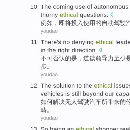
The
coming
use
of
autonomous
thorny
ethical
questions
.
例如
，
即将投入
使用
的
自动驾驶
youdao
There's no denying
ethical
leade
in the
right
direction
.
不可
否认的
是
，
道德
领导力
至少
步
。
youdao
The
solution
to
the
ethical
issue
vehicles
is still
beyond
our
capac
如何
解决
无人驾驶
汽车
所
带来
的
畴。
youdao
So
being
an
ethical
shopper
rea