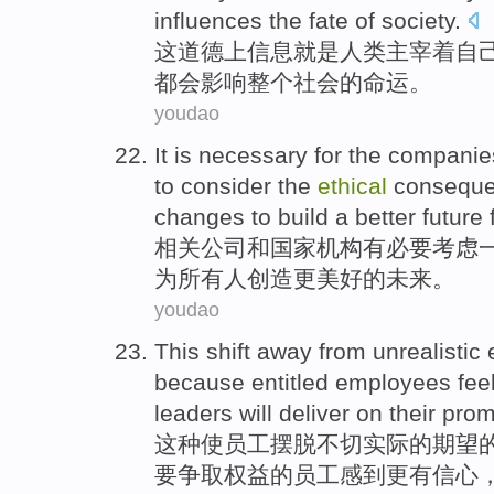
influences
the
fate
of
society
.
这
道德上
信息
就是
人类
主宰
着
自
都会
影响
整个社会
的
命运
。
youdao
It is necessary
for
the companie
to
consider
the
ethical
consequ
changes
to
build
a better
future
相关
公司
和
国家
机构
有
必要
考虑
为所有人
创造
更
美好的未来。
youdao
This
shift away from
unrealistic
because
entitled
employees
fee
leaders
will
deliver on
their
prom
这种
使
员工
摆脱
不切实际
的
期望
要争取
权益
的员工感到
更
有信心