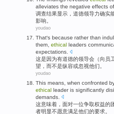
alleviates
the
negative
effects
o
调查
结果
显示
，
道德
领导力
确实
影响
。
youdao
That
's because
rather
than
indu
them
,
ethical
leaders
communic
expectations
.
这
是因为
有道德
的
领导
会（向
员
望，
而
不是
纵容
或
忽视
他们
。
youdao
This
means
,
when confronted
b
ethical
leader
is
significantly
dis
demands
.
这
意味着
，
面对
一
位
争取权益
的
者
明显
不
愿意
满足
他们的
要求
。