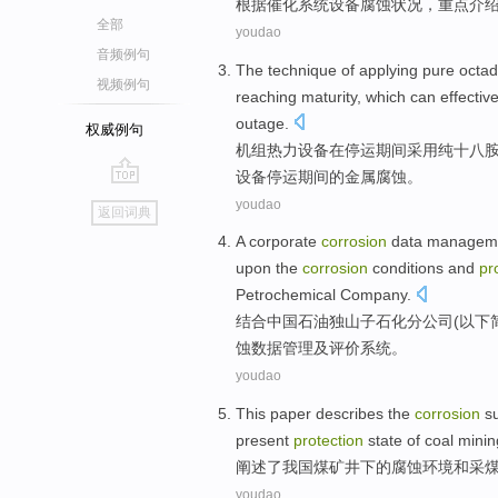
根据
催化
系统
设备
腐蚀
状况
，重点
介
全部
youdao
音频例句
The
technique
of
applying
pure
octa
视频例句
reaching
maturity
, which
can
effective
outage
.
权威例句
机组
热力
设备
在
停运
期间
采用
纯
十八
设备停运期间的
金属
腐蚀
。
go
youdao
返回词典
top
A
corporate
corrosion
data
managem
upon the
corrosion
conditions
and
pr
Petrochemical
Company
.
结合中国石油
独山子
石化
分公司(以下
蚀
数据
管理
及
评价
系统
。
youdao
This paper describes
the
corrosion
s
present
protection
state
of
coal minin
阐述
了
我国煤矿
井下
的
腐蚀
环境
和
采
youdao