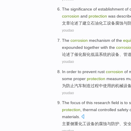
The
significance
of
establishment
of
corrosion
and
protection
was describ
文章论述了
建立
石油化工
设备
腐蚀
与
youdao
The
corrosion
mechanism
of
the
equ
expounded
together with the
corrosi
论述
了
催化
裂化
低温
系统
的
设备
、
管
youdao
In order
to prevent
rust
corrosion
of
some proper
protection
measures
mu
为
防止
汽车
制造过程
中
使用
的
机械
设
youdao
The focus
of
this research
field
is to
s
protection
,
thermal
controlled
safety
materials.
主要
侧重
化工
设备
的
腐蚀
与
防护
、
安