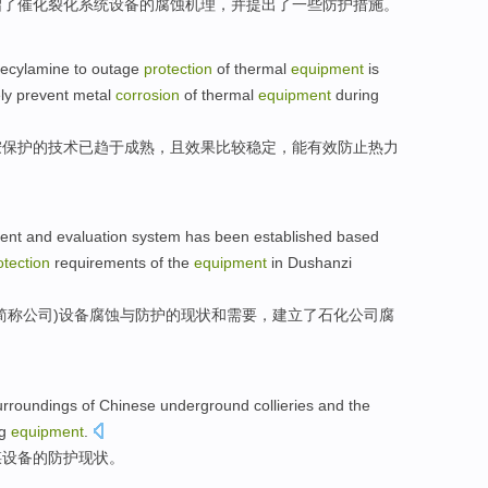
绍
了催化
裂化
系统设备
的
腐蚀
机理
，
并
提出了一些
防护
措施
。
decylamine
to
outage
protection
of
thermal
equipment
is
ly
prevent
metal
corrosion
of
thermal
equipment
during
胺
保护
的
技术
已
趋于
成熟
，且效果比较稳定，
能
有效
防止
热力
ent
and
evaluation
system
has been
established based
otection
requirements
of
the
equipment
in
Dushanzi
简称
公司
)
设备
腐蚀
与
防护
的
现状
和
需要
，
建立
了石化
公司
腐
urroundings
of Chinese
underground
collieries
and
the
g
equipment
.
煤
设备
的
防护
现状
。