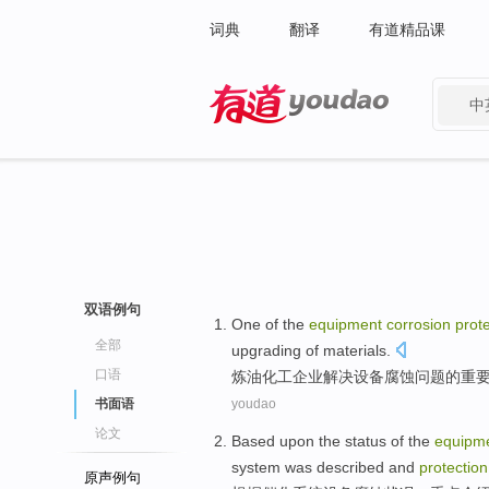
词典
翻译
有道精品课
中
有道 - 网易旗下搜索
双语例句
One of
the
equipment
corrosion
prot
全部
upgrading
of
materials
.
口语
炼油
化工
企业解决
设备
腐蚀
问题
的
重
书面语
youdao
论文
Based upon
the
status
of the
equipm
system
was
described
and
protection
原声例句