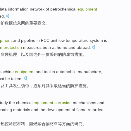
data
information
network
of
petrochemical
equipment
ed
.
防护
数据
信息
网
的
重要意义
。
ipment
and
pipeline
in
FCC unit
low temperature
system
is
on
protection
measures
both at home and abroad
.
道
腐蚀
机理
，以及
国内外
一贯采用的
防腐蚀
措施
。
machine
equipment
and
tool
in
automobile
manufacture
,
st be
taken
.
备
及
工具
发生
锈蚀
，
必须
对其采取
适当
的
防护
措施
。
tudy
the
chemical
equipment
corrosion
mechanisms
and
coating
materials
and
the
development of flame
retarded
全
热
控
涂层
材料
、
阻燃
聚合物材料等
方面
的
研究
。