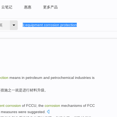
云笔记
惠惠
更多产品
英
ection
means in petroleum
and petrochemical industries
is
要措施之一
就是
进行材料
升级
。
ent
corrosion
of
FCCU
, the
corrosion
mechanisms
of
FCC
measures were suggested
.