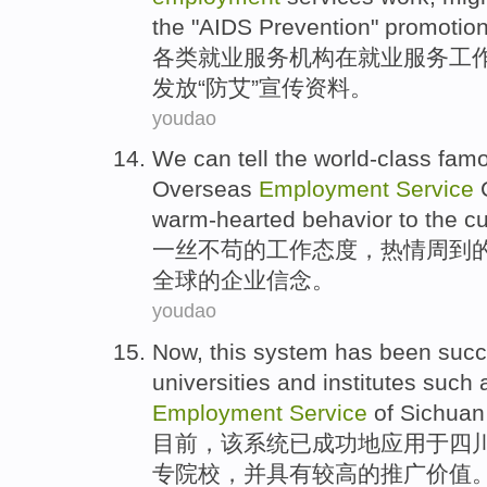
the "
AIDS Prevention
"
promotion
各类
就业
服务
机构
在
就业
服务
工
发放“
防
艾”
宣传
资料。
youdao
We can tell the world-class fa
Overseas
Employment
Service
C
warm-hearted
behavior to
the
cu
一丝不苟
的
工作
态度，
热情
周到
全球
的
企业
信念
。
youdao
Now
,
this
system
has been
succ
universities
and
institutes
such 
Employment
Service
of
Sichua
目前
，
该
系统
已
成功地
应用
于
四
专
院校
，
并
具有较高
的
推广价值