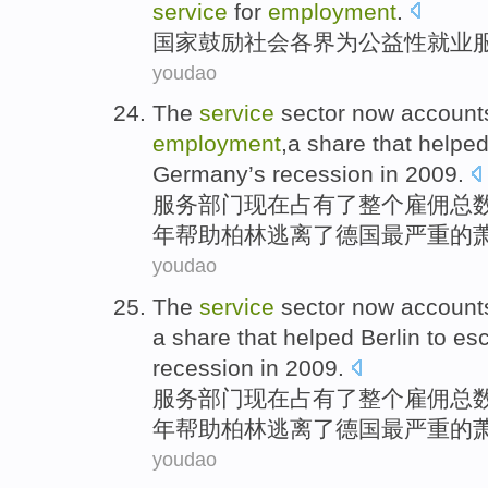
service
for
employment
.
国家
鼓励
社会
各界
为
公益性
就业
youdao
The
service
sector
now
account
employment
,
a
share
that
helpe
Germany
’s
recession
in
2009.
服务
部门
现在
占有
了整个
雇佣总
年
帮助
柏林
逃离
了
德国
最严重
的
youdao
The
service
sector
now
account
a
share
that
helped
Berlin
to es
recession
in
2009.
服务
部门
现在
占有
了整个
雇佣总
年
帮助
柏林
逃离
了
德国
最严重
的
youdao