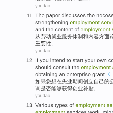
youdao
The paper
discusses the
necess
strengthening
employment
serv
and
the content of
employment
从
劳动
就业
服务
体制
和
内容
方面
重要性
。
youdao
If
you
intend to
start
your own
c
should
consult
the
employment
obtaining
an enterprise
grant
.
如果
您
想
在
失业期间
创立
自己
的
询
是否能够
获得
创业
补贴。
youdao
Various types of
employment
se
employment
services
work
,
mig