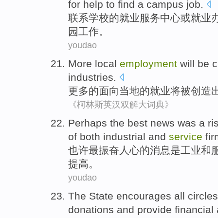
for
help
to
find
a
campus
job
.
联系
学校
的
就业
服务中心
或
就业
园
工作
。
youdao
More
local
employment
will
be
c
industries
.
更多
的面向
当地
的
就业
将
被
创造
《柯林斯英汉双解大词典》
Perhaps
the best
news
was
a
ri
of
both
industrial
and
service
fi
也许
最
振奋
人心
的
消息
是
工业
和
提高。
youdao
The
State
encourages
all circle
donations
and
provide
financial 