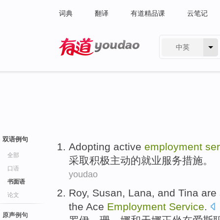
词典
翻译
有道精品课
云笔记
中英
有道 - 网易旗下搜索
双语例句
Adopting
active
employment
ser
全部
采取
积极主动
的
就业
服务
措施
。
口语
youdao
书面语
Roy
,
Susan
, Lana,
and
Tina
are 
论文
the Ace
Employment
Service
.
原声例句