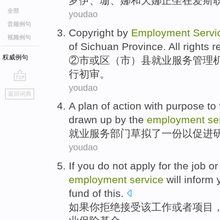
罗伊
、
珊
、娜
和
天
娜
正
坐在爱斯
全部
youdao
音频例句
Copyright by
Employment
Servi
视频例句
of Sichuan Province. All rights
r
权威例句
②市或区（市）县
就业
服务
管理
行
初审
。
youdao
go
返回词典
top
A
plan
of
action
with
purpose to
drawn
up by the
employment
se
就业
服务
部门草拟
了
一份
以
促进
youdao
If
you
do not apply
for
the
job
or
employment
service
will
inform
fund
of
this.
如果
你
拒绝
接受
该
工作
或者
项目