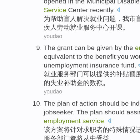
opened
in
the Municipal
Disabl
Service
Center
recently
.
为
帮助
盲人
解决
就业问题，我市
疾人
劳动
就业
服务
中心
开课。
youdao
The
grant
can be
given
by
the
e
equivalent to
the benefit
you
wou
unemployment
insurance
fund
.
就业
服务
部门
可以
提供
的
补贴额
的失业
补助金
的数额。
youdao
The
plan
of action
should
be
ind
jobseeker
.
The
plan should assi
employment
service
.
该
方案
将
针对
求职者
的
特殊
情况
服务部门
都
将从中受益。