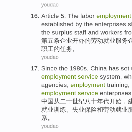
youdao
Article 5
.
The
labor
employment
established by the enterprises
s
the
surplus
staff and workers fro
第五
条
企业
开办
的
劳动
就业
服务
职工
的
任务
。
youdao
Since
the 1980
s
,
China has
set
employment
service
system
,
wh
agencies,
employment
training
,
employment
service
enterprises
中国
从
二十世纪八十
年代开始
，
就业
训练
、
失业
保险
和
劳动
就业
系
。
youdao