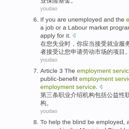
业
保险
基金
。
youdao
If
you
are unemployed
and the
a
job
or
a
Labour
market
progr
apply for it.
在
您
失业
时，
你
应当
接受
就业
服
者
接受让您
申请
劳动
市场
的
项目
youdao
Article
3 The
employment
servi
public-benefit
employment
serv
employment
service
.
第三
条
职业
介绍
机构
包括
公益性
构。
youdao
To
help
the
blind
be employed
, 