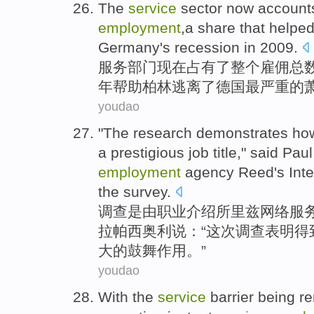
The
service
sector
now
account
employment
,
a
share
that
helpe
Germany
's
recession
in
2009.
服务
部门
现在
占有
了整个
雇佣总
年
帮助
柏林
逃离
了
德国
最严重
的
youdao
"The
research
demonstrates
ho
a
prestigious
job
title
," said Pau
employment
agency
Reed's
Int
the survey
.
调查
是由
职业
介绍所里兹
网络
服
拉
帕西
奥利说：“
这次
调查表明
得
大
的鼓舞作用。”
youdao
With
the
service
barrier
being
r