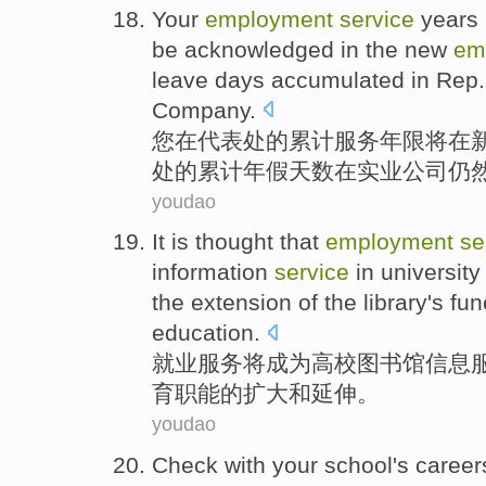
Your
employment
service
years
be acknowledged
in
the
new
em
leave
days
accumulated in Rep. 
Company
.
您
在
代表处
的
累计
服务
年限
将
在
处的累计
年假
天数
在
实业
公司
仍
youdao
It is thought that
employment
se
information
service
in universit
the
extension
of the
library
's
fun
education
.
就业
服务
将
成为
高校
图书馆
信息
育
职能
的
扩大
和
延伸。
youdao
Check with
your
school
's
career