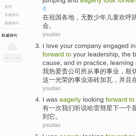
jumping
and
eagerly
look
forwa
全部
音频例句
在
祖国
各地
，
无数
少年儿童
欢呼
视频例句
会
。
youdao
权威例句
I
love
your
company
engaged in
forward
to
your
leadership
, the 
go
返回词典
top
cause,
and
in
practice
,
learning
我
热爱
贵
公司
所
从事
的
事业
，
殷
这
一
光荣
的事业添砖加瓦，
并且
youdao
I
was
eagerly
looking
forward
to
有
一
次我们听说哈雷彗星
下
一个
到它。
youdao