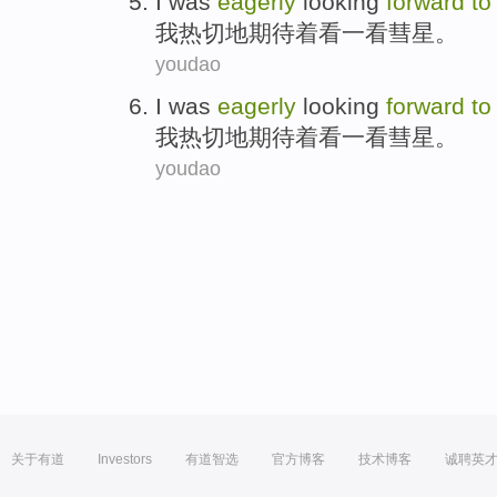
I
was
eagerly
looking
forward
to
我
热切
地期待
着看
一
看
彗星。
youdao
I
was
eagerly
looking
forward
to
我
热切
地期待
着看
一
看
彗星。
youdao
关于有道
Investors
有道智选
官方博客
技术博客
诚聘英