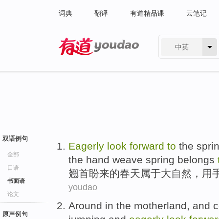
词典
翻译
有道精品课
云笔记
中英
有道 - 网易旗下搜索
双语例句
Eagerly
look
forward
to
the
spri
全部
the
hand
weave
spring
belongs
口语
翘首
盼来
的
春天
属于
大自然
，
用
书面语
youdao
论文
Around
in
the motherland
, and
c
原声例句