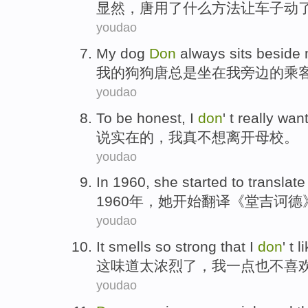
显
然，唐用了什么方法让车子动
youdao
M
y dog
Don
always sits beside 
我
的狗狗唐总是坐在我旁边的乘
youdao
T
o be honest, I
don
' t really wa
说
实在的，我真不想离开母校。
youdao
I
n 1960, she started to translat
1
960年，她开始翻译《堂吉诃德
youdao
I
t smells so strong that I
don
' t l
这
味道太浓烈了，我一点也不喜
youdao