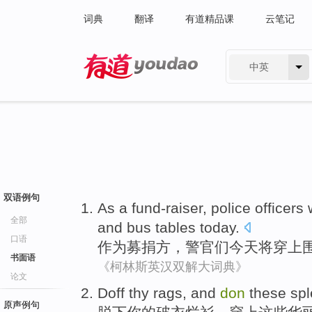
词典
翻译
有道精品课
云笔记
中英
有道 - 网易旗下搜索
双语例句
As a
fund-raiser
,
police officers
全部
and bus
tables
today
.
口语
作为
募捐方
，
警官
们今天
将
穿上
书面语
《柯林斯英汉双解大词典》
论文
Doff
thy
rags
, and
don
these
sp
原声例句