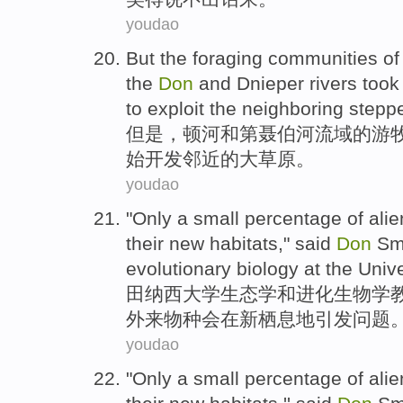
youdao
But
the
foraging
communities
of
the
Don
and
Dnieper
rivers too
to
exploit the
neighboring
stepp
但是
，
顿河
和
第聂伯河
流域
的
游
始
开发
邻近
的大草原。
youdao
"
Only
a small percentage
of
alie
their
new
habitats
," said
Don
Sm
evolutionary
biology
at the
Unive
田纳西
大学
生态学
和进化
生物学
外来
物种
会
在
新
栖息地引发
问题
。
youdao
"
Only
a small percentage
of
alie