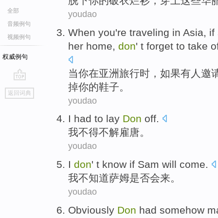
脱下
你的
破
衣烂衫
，
穿上
这些
华
全部
youdao
音频例句
When
you
're
traveling
in
Asia
,
if
视频例句
her home
,
don
'
t forget
to take
o
权威例句
当
你
在
亚洲
旅行时
，
如果
有人
邀
掉
你
的
鞋子
。
go
返回词典
top
youdao
I
had to lay
Don
off.
我
不得不解雇唐。
youdao
I
don
' t know if Sam will come.
我
不知道萨姆是否会来。
youdao
O
bviously
Don
had somehow mad