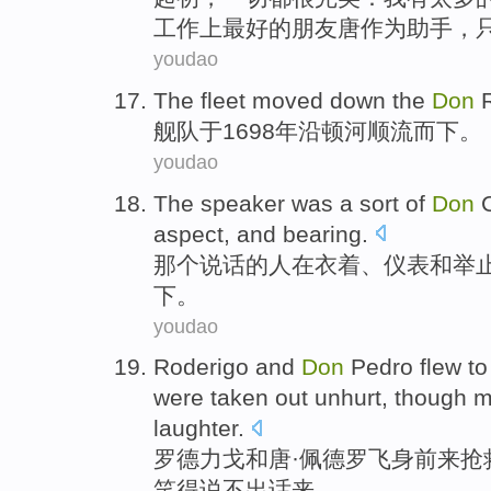
工作上最好的朋友唐作为助手，
youdao
The fleet
moved down the
Don
R
舰队
于1698年沿顿河顺流而下。
youdao
The speaker
was a
sort
of
Don
aspect
,
and
bearing
.
那个
说话的人
在
衣着、仪表
和
举
下。
youdao
Roderigo
and
Don
Pedro
flew t
were
taken out unhurt
,
though
m
laughter
.
罗德力戈
和
唐
·佩德罗飞身前来
抢
笑得说不出话来。