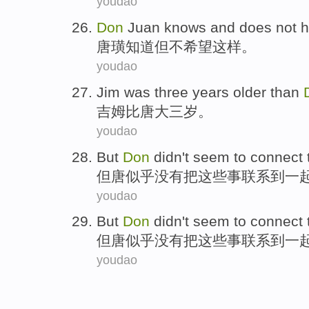
youdao
Don
Juan
knows
and does
not
h
唐璜
知道
但
不希望这样。
youdao
Jim
was three
years older
than
吉姆
比
唐
大三
岁
。
youdao
But
Don
didn't
seem to
connect
但
唐
似乎
没有
把
这些
事
联系
到一
youdao
But
Don
didn't
seem to
connect
但
唐
似乎
没有
把
这些
事
联系
到一
youdao