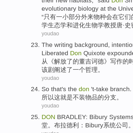
their
new
habitats
,''
said
Don
Sm
evolutionary
biology
at the
Unive
“
只有
一小
部分
外来
物种
会
在
它们
学
生态学
和进化
生物学
教授
唐
·
史
youdao
The
writing
background
,
intenti
Liberated
Don
Quixote expound
从
《解放了
的
董吉诃德》
写作
的
该剧阐述了
一个
哲理。
youdao
So
that
's the
don
't-take
branch
.
所以
这
就是
不
装
物品的分支。
youdao
DON
BRADLEY
:
Bibury
System
堂
。布拉德利：
Bibury
系统公司