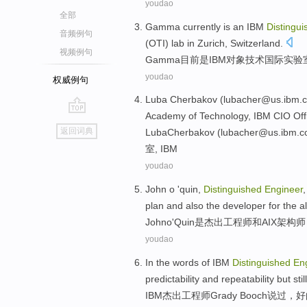
youdao
全部
Gamma
currently
is
an
IBM
Distingui
音频例句
(OTI)
lab
in
Zurich
,
Switzerland
.
视频例句
Gamma
目前
是
IBM
对象
技术
国际
实验
youdao
权威例句
Luba
Cherbakov
(lubacher@us.
ibm
.
Academy of
Technology
, IBM
CIO
Off
go
返回词典
Luba
Cherbakov
(lubacher@us.
ibm
.c
top
室
, IBM
youdao
John
o
'
quin
,
Distinguished
Engineer
plan
and
also the
developer
for the
a
John
o
'
Quin
是
杰出
工程师
和
AIX
架构师
youdao
In the words of
IBM
Distinguished
En
predictability
and
repeatability
but
still
IBM
杰出
工程师
Grady
Booch说过，
好