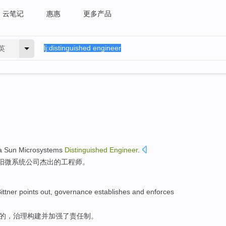
云笔记
惠惠
更多产品
英
a Sun
Microsystems
Distinguished
Engineer
.
阳
微
系统公司
杰出的
工程师
。
ittner
points out
,
governance
establishes
and
enforces
的，
治理
构建
并
加强
了责任制。