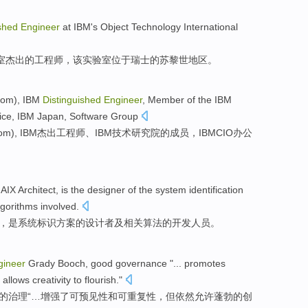
shed
Engineer
at IBM's
Object
Technology
International
室
杰出
的
工程师
，该实验室位于
瑞士
的
苏黎世地区
。
com), IBM
Distinguished
Engineer
,
Member
of
the IBM
ice
, IBM Japan, Software Group
om), IBM
杰出
工程师
、IBM
技术
研究院
的
成员
，IBM
CIO
办公
,
AIX
Architect
,
is
the
designer
of
the
system
identification
lgorithms
involved.
，是
系统
标识
方案
的
设计者
及
相关
算法
的
开发人员
。
gineer
Grady
Booch,
good
governance
"...
promotes
allows
creativity
to
flourish
."
的
治理
“…
增强了
可预见性
和
可重复性
，
但
依然
允许
蓬勃的
创