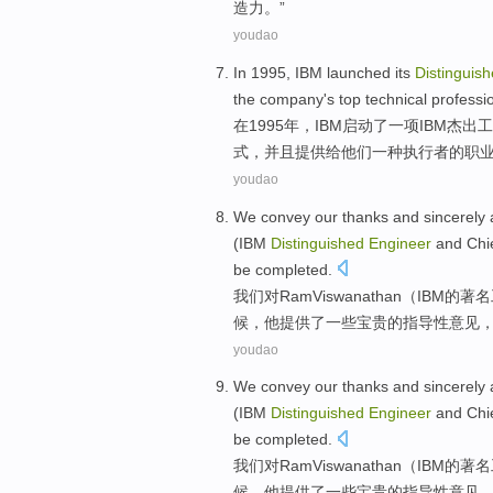
造力
。”
youdao
In
1995,
IBM
launched
its
Distinguis
the
company
's top
technical
professi
在
1995年，
IBM
启动了
一
项IBM
杰出
工
式
，
并且
提供给
他们
一种
执行者
的
职
youdao
We
convey
our
thanks and sincerely
(
IBM
Distinguished
Engineer
and
Chi
be
completed
.
我们
对
Ram
Viswanathan
（
IBM
的著名
候，
他
提供了一些宝贵的
指导性
意见
youdao
We
convey
our
thanks and sincerely
(
IBM
Distinguished
Engineer
and
Chi
be
completed
.
我们
对
Ram
Viswanathan
（
IBM
的著名
候，
他
提供了一些宝贵的
指导性
意见