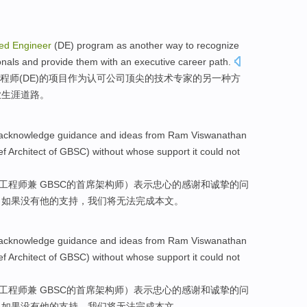
hed
Engineer
(
DE
)
program
as
another
way
to
recognize
onals
and
provide
them
with
an
executive
career
path
.
程师
(
DE
)的
项目
作为
认可
公司
顶尖
的
技术
专家
的另
一
种
方
业生涯
道路
。
 acknowledge
guidance
and ideas from
Ram
Viswanathan
ef
Architect
of
GBSC)
without
whose
support
it
could
not
工程师
兼 GBSC
的
首席
架构师
）表示忠心的感谢
和
诚挚的问
，
如果没有
他的
支持
，
我们
将
无法
完成
本文。
 acknowledge
guidance
and ideas from
Ram
Viswanathan
ef
Architect
of
GBSC)
without
whose
support
it
could
not
工程师
兼 GBSC
的
首席
架构师
）表示忠心的感谢
和
诚挚的问
，
如果没有
他的
支持
，
我们
将
无法
完成
本文。