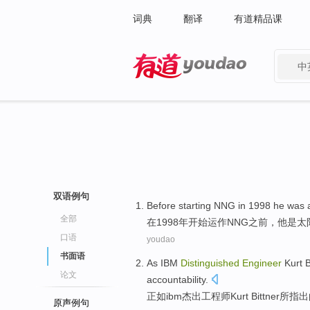
词典
翻译
有道精品课
中
有道 - 网易旗下搜索
双语例句
Before
starting
NNG
in
1998
he
was
全部
在
1998年
开始
运作NNG之前
，
他
是
太
口语
youdao
书面语
As
IBM
Distinguished
Engineer
Kurt B
论文
accountability
.
正如
ibm
杰出
工程师
Kurt
Bittner所
指出
原声例句