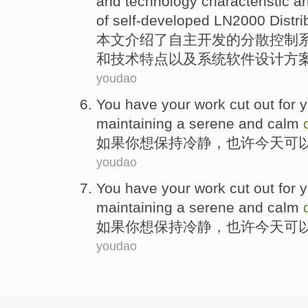
and
technology
characteristic
a
of
self-developed LN2000 Distri
本文
介绍
了
自主
开发
的
分散
控制
和
技术
特点
以及
系统
软件
设计
方
youdao
You
have your
work
cut out for 
maintaining
a serene and calm
如果
你
想
保持
冷静
，也许
今天
可
youdao
You
have your
work
cut out for 
maintaining
a serene and calm
如果
你
想
保持
冷静
，也许
今天
可
youdao