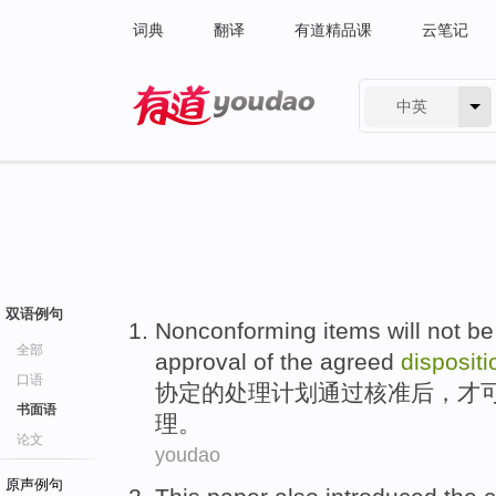
词典
翻译
有道精品课
云笔记
中英
有道 - 网易旗下搜索
双语例句
Nonconforming items will
not
b
全部
approval
of
the agreed
dispositi
口语
协定
的
处理
计划
通过核准后
，
才
书面语
理。
论文
youdao
原声例句