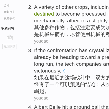
全部
A variety of
other
crops
,
includi
音频例句
destined
to
become
processed
视频例句
mechanically
,
albeit
to
a slightly
其他
多种
作物
，
包括
注定
要
成为
权威例句
是
机械
采摘
的，
尽管
使用机械的
youdao
go
返回词典
top
If
the confrontation
has
crystalli
already
be
heading toward
a
pre
long
run, the
tech
companies
a
victoriously.
如果
在
最近
的
这场战斗中
，
双方
经
有
了
一个
可以预见
的
结论
：从
崛起。
youdao
Albert
Belle
hit
a
ground ball th