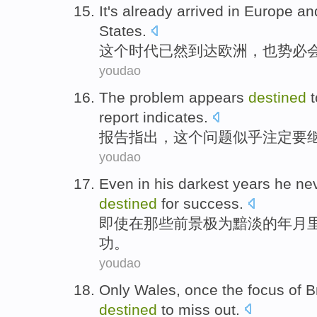
It
's already
arrived in
Europe
an
States
.
这个
时代
已然
到达
欧洲
，
也
势必
youdao
The
problem
appears
destined
t
report
indicates
.
报告
指出
，
这个
问题
似乎
注定
要
youdao
Even
in
his darkest
years
he
ne
destined
for
success
.
即使
在
那些前景
极为
黯淡的
年月
功。
youdao
Only
Wales
,
once
the
focus
of
B
destined
to miss out.