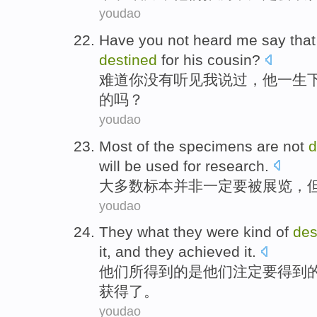
youdao
Have
you
not
heard
me
say
that
destined
for his
cousin
?
难道
你
没有
听见
我
说过
，
他
一生
的吗？
youdao
Most
of the
specimens
are not
d
will
be
used for
research
.
大多数
标本
并非
一定要
被
展览
，
youdao
They
what
they were kind
of
des
it,
and
they
achieved
it.
他们
所
得到的是他们
注定
要得到
获得了。
youdao