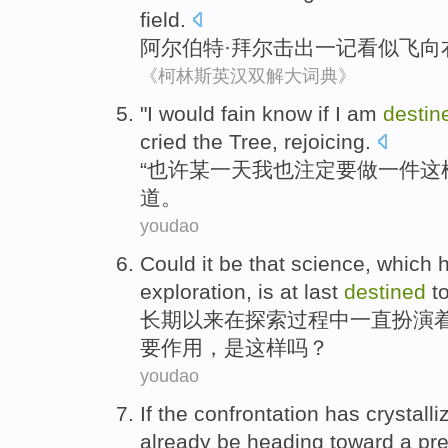
field
.
阿尔伯特·
拜尔
击出
一
记看似飞
向
《柯林斯英汉双解大词典》
"
I
would fain
know if I
am
destin
cried
the Tree,
rejoicing
.
“
也许
某
一
天
我
也
注定
要做一件
这
道。
youdao
Could
it be
that
science
, which
exploration
,
is
at last
destined
t
长期以来
在
探索过程
中
一直
扮演
要作用，
是
这样
吗？
youdao
If
the confrontation
has crystalli
already
be heading toward a pre