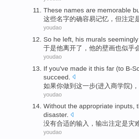
These
names
are memorable
bu
这些
名字
的确
容易记忆，
但
注定
youdao
So
he
left
,
his
murals seemingl
于是
他
离开了
，
他
的
壁画
也似乎
youdao
If
you
've made
it this
far
(
to B-S
succeed
.
如果
你
做到
这
一步
(
进入
商学院)
youdao
Without
the
appropriate
inputs
, 
disaster
.
没有
合适
的
输入
，
输出
注定
是
灾
youdao