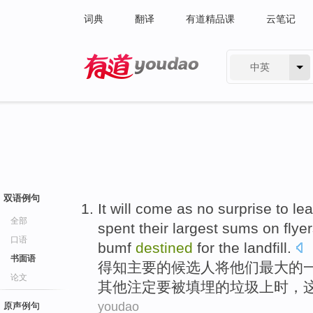
词典
翻译
有道精品课
云笔记
中英
有道 - 网易旗下搜索
双语例句
It
will
come as
no
surprise
to
lea
全部
spent
their
largest
sums
on
flye
口语
bumf
destined
for the
landfill
.
书面语
得知
主要
的
候选人
将
他们
最大
的
论文
其他
注定
要被填埋的垃圾上时，
youdao
原声例句