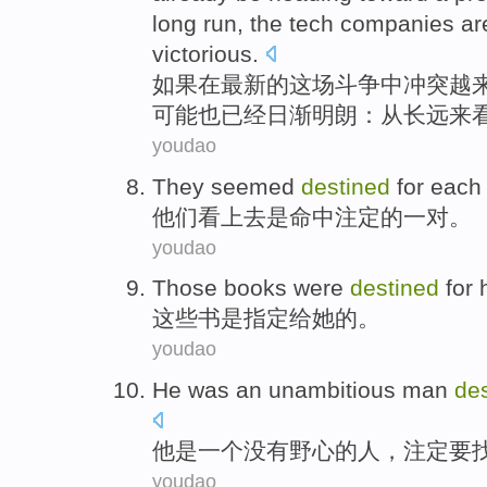
long
run
, the
tech
companies a
victorious
.
如果
在
最新
的这场
斗争
中
冲突
越
可能也
已经
日渐明朗：
从
长远
来
youdao
They
seemed
destined
for
each 
他们
看上去是
命中
注定
的一对。
youdao
Those
books
were
destined
for
这些
书
是
指定
给
她
的。
youdao
He
was
an
unambitious
man
de
他
是
一
个没有
野心
的
人
，
注定要
youdao