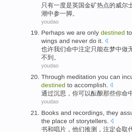
只有
一度
是
英国
金矿
热点
的
威尔
潮中参一
脚。
youdao
Perhaps
we
are
only
destined
t
wings
and
never
do
it.
也许
我们
命中注定
只能
在
梦中做
不到。
youdao
Through
meditation
you
can
inc
destined
to
accomplish
.
通过
沉思
，
你
可以
酝酿
那些你命
youdao
Books
and
recordings
,
they
ass
the
place
of storytellers
.
书
和
唱片
，
他们
推测
，
注定
会
取