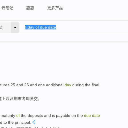
云笔记
惠惠
更多产品
英
tures
25
and
26
and
one additional
day
during
the final
堂上
以及
期末
考
周
缴交。
o
maturity
of
the
deposits
and
is
payable
on
the
due
date
d to
the
principal
.