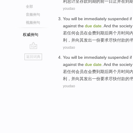
利息
计至
存款
到期
的
前
一
日止
并
在
到
全部
youdao
音频例句
You will be
immediately
suspended
i
视频例句
against the
due
date
.
And
the societ
若
任何会员在
会费
到期
后
两个
月时间
权威例句
利，并向其发出
一份
要求尽快
付款
的
youdao
go
返回词典
You will be
immediately
suspended
i
top
against the
due
date
.
And
the societ
若
任何会员在
会费
到期
后
两个
月时间
利，并向其发出
一份
要求尽快
付款
的
youdao