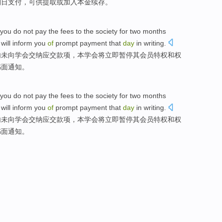
期日
支付
，可供
提取
或
加入本金续存。
f you
do
not
pay
the
fees
to the
society
for
two
months
y
will
inform
you
of
prompt
payment
that
day
in writing
.
内
未
向
学会
交纳
应交
款项，本学会
将
立即
暂停其会员特权
和
权
书面
通知
。
f you
do
not
pay
the
fees
to the
society
for
two
months
y
will
inform
you
of
prompt
payment
that
day
in writing
.
内
未
向
学会
交纳
应交
款项，本学会
将
立即
暂停其会员特权
和
权
书面
通知
。