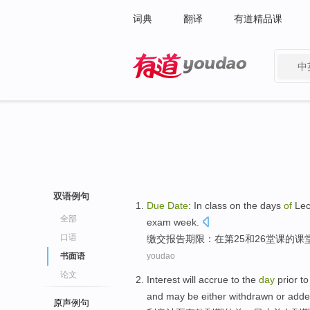
词典
翻译
有道精品课
中
有道 - 网易旗下搜索
双语例句
Due
Date
:
In
class
on the days
of
Lec
全部
exam
week
.
口语
缴交
报告
期限
：
在
第25
和
26
堂
课
的
课
书面语
youdao
论文
Interest will accrue
to
the
day
prior
t
and may be either
withdrawn
or
adde
原声例句