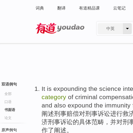
词典
翻译
有道精品课
云笔记
中英
有道 - 网易旗下搜索
双语例句
It is
expounding
the
science
int
全部
category
of
criminal
compensati
口语
and
also
expound the
immunity
书面语
阐述
刑事
赔偿
对刑事
诉讼
进行
救
论文
济刑事诉讼的
具体
范畴
，
并
对
刑
作了阐述。
原声例句