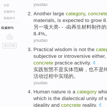
youdao
全部
音频例句
Another
large
category
,
concret
视频例句
materials
,
is
expected
to
grow
8
另一
项
大类
- - -
由
再生
材料
制作
的
权威例句
8.4%。
youdao
go
返回词典
top
Practical
wisdom
is
not
the
cate
subjective
or introversive either
concrete
practice
activity
.
实践
智慧
不是
实体
范畴
，
也
不是
活动
过程
中
实现
的。
youdao
Human
nature
is
a
category
whi
which is
the
dialectical
unity
of
s
ideality
and
concrete
reality
.