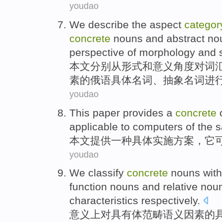
youdao
We
describe
the
aspect
categor
concrete
nouns
and
abstract
no
perspective
of
morphology
and
本文
分别
从
形式
和
意义
角度
对
词
素
的
俄语
具体
名词
、
抽象
名词进
youdao
This paper
provides
a
concrete
applicable
to
computers
of the
本文
提供
一种
具体
实施
方案
，
它
youdao
We classify
concrete
nouns
with
function
nouns
and
relative no
characteristics
respectively
.
意义上
对
具有
体
范畴
语义因素
的