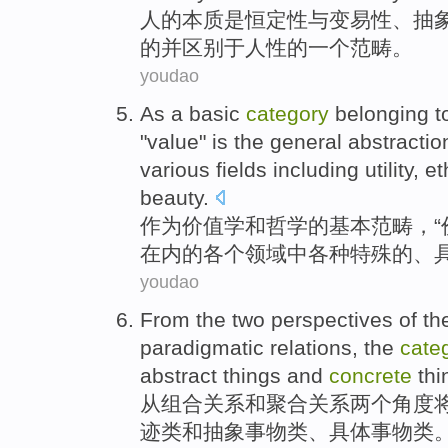
人
的
本质
是
恒定性
与
变易性、
抽
的
并
区别
于
人性
的
一个
范畴
。
youdao
As a
basic
category
belonging
t
"
value
"
is
the
general
abstractio
various fields
including
utility
,
et
beauty.
作为
价值
学
和
哲学
的
基本
范畴
，“
在内的
各个
领域
中
各种特殊的、
youdao
From
the
two
perspectives
of th
paradigmatic
relations
, the
cate
abstract
things
and
concrete
thi
从
组合
关系
和
聚合
关系
两个
角度
迹类
和
抽象
事物
类、
具体
事物类