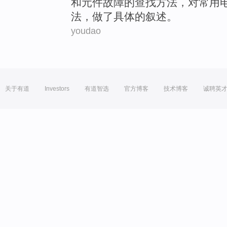
和
元件故障的
查找
方法
，
对
常用
法，做了
具体
的
叙述
。
youdao
关于有道
Investors
有道智选
官方博客
技术博客
诚聘英