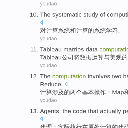
youdao
The
systematic
study
of
comput
对
计算
系统
和
计算
的
系统
学习
。
youdao
Tableau marries
data
computati
Tableau
公司将
数据
运算
与
美观的
youdao
The
computation
involves
two
b
Reduce
.
计算
涉及
的
两个
基本
操作
：
Map
youdao
Agents
:
the
code
that
actually
p
代理
：
实际
执行
在
原处
计算
的
代