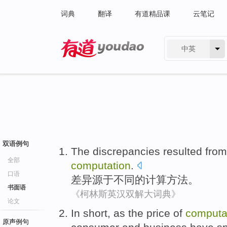
词典
翻译
有道精品课
云笔记
中英
有道 - 网易旗下搜索
双语例句
The discrepancies
resulted from
全部
computation
.
口语
差异
源于
不同
的
计算
方法
。
书面语
《柯林斯英汉双解大词典》
论文
In short
,
as
the
price
of
computa
原声例句