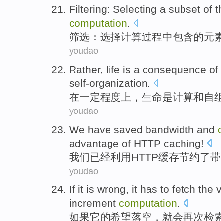
Filtering
:
Selecting
a
subset
of t
computation
.
筛选
：
选择
计算过程
中
包含
的
元
youdao
Rather,
life
is
a consequence
of
self-organization
.
在一定程度上，
生命
是
计算
和
自
youdao
We
have
saved
bandwidth
and
advantage of
HTTP
caching
!
我们
已经
利用
HTTP
缓存
节约了
带
youdao
If
it
is wrong,
it
has
to fetch
the
increment
computation
.
如果
它
的
希望
落空，
就
会
再次
检