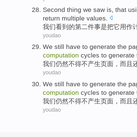
Second
thing
we
saw
is
, that
us
return
multiple
values
.
我们
看到
的
第二
件事
是
把
它
用作
youdao
We
still
have
to
generate
the
pa
computation
cycles to generate
我们
仍然
不得不
产生
页面
，
而且
youdao
We
still
have
to
generate
the
pa
computation
cycles to generate
我们
仍然
不得不
产生
页面
，
而且
youdao