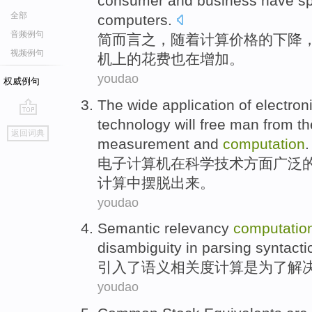
consumer
and
business
have s
全部
computers
.
音频例句
简
而言之，
随着
计算
价格
的
下降
视频例句
机上的花费也
在
增加
。
youdao
权威例句
The
wide
application
of
electron
technology
will
free
man
from
th
go
返回词典
top
measurement
and
computation
.
电子
计算机
在
科学
技术
方面广泛
计算中摆脱出来
。
youdao
Semantic
relevancy
computatio
disambiguity
in
parsing syntacti
引入了
语义
相关度
计算
是
为了
解
youdao