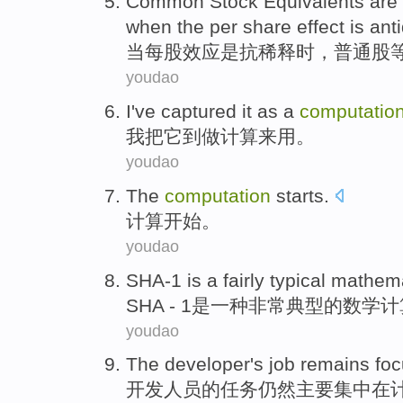
Common
Stock Equivalents
are
when
the
per
share
effect
is
anti
当
每股
效应
是
抗稀释时，
普通股
youdao
I
've captured
it
as a
computatio
我
把
它
到做
计算
来用。
youdao
The
computation
starts
.
计算
开始
。
youdao
SHA-1
is
a
fairly
typical
mathema
SHA - 1
是
一种
非常
典型
的
数学
计
youdao
The
developer
's
job
remains
fo
开发人员
的
任务
仍然
主要集中
在