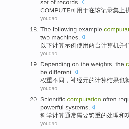
set
of
records
.
COMPUTE
可
用于
在
该
记录
集
上
youdao
The following
example
computat
two
machines
.
以下
计算
示例
使用
两
台计算机
并
youdao
Depending on the
weights
, the
c
be
different
.
权重不同
，
神经元
的
计算结果
也
youdao
Scientific
computation
often
req
powerful
systems
.
科学
计算
通常
需要
繁重
的
处理
和
youdao