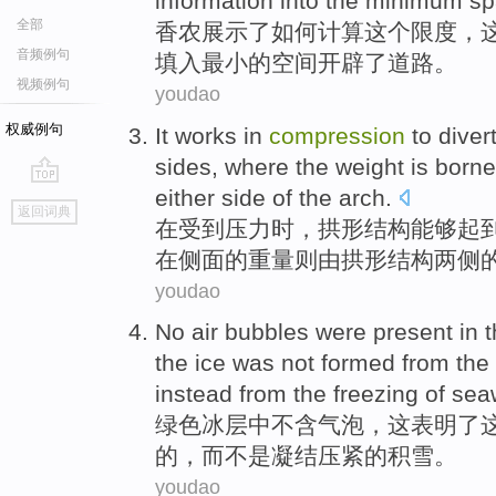
information
into the
minimum
sp
全部
香农
展示了
如何
计算
这个
限度
，
音频例句
填
入
最小
的空间
开辟
了
道路
。
视频例句
youdao
权威例句
It works
in
compression
to diver
sides
,
where
the
weight
is borne
either side of
the
arch
.
go
返回词典
top
在
受到
压力
时，拱形结构
能够
起
在
侧面的
重量
则
由拱形结构两侧
youdao
No
air bubbles
were present
in
t
the
ice
was
not
formed
from the
instead
from the
freezing
of
seaw
绿色
冰层
中
不
含
气泡
，这
表明
了
的
，
而
不是凝结
压紧
的
积雪
。
youdao