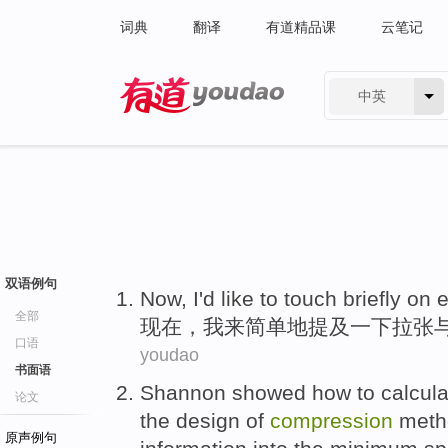
词典
翻译
有道精品课
云笔记
中英
有道 - 网易旗下搜索
双语例句
Now
,
I
'd like
to
touch
briefly
on e
全部
现在
，
我
来
简单地
提及一下
拉
张
口语
youdao
书面语
Shannon
showed
how to
calcula
论文
the
design
of
compression
meth
原声例句