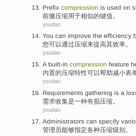
Prefix
compression
is
used on
s
前缀
压缩
用于
相似的
键
值
。
youdao
You
can
improve
the
efficiency
您
可以
通过
压缩
来
提高
其
效率
。
youdao
A built-in
compression
feature
h
内置
的
压缩
特性
可以帮助
减小
表
youdao
Requirements
gathering
is
a
los
需求
收集
是
一种
有损
压缩
。
youdao
Administrators
can
specify
vari
管理员
能够
指定
各种
压缩
级别
。