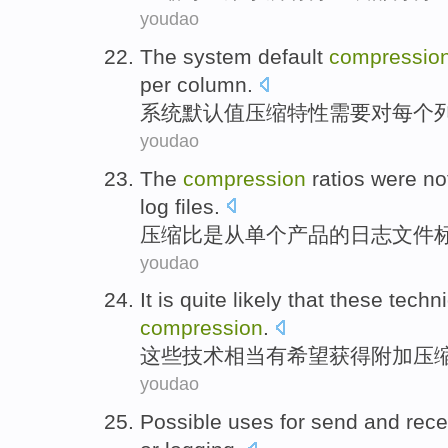
youdao
The
system
default
compressio
per
column
.
系统
默认值
压缩
特性
需要
对
每个
youdao
The
compression
ratios
were
no
log
files
.
压缩
比
是从
单个
产品
的
日志
文件
youdao
It is quite likely
that
these
techn
compression
.
这些
技术
相当
有希望
获得
附加
压
youdao
Possible
uses for
send
and
rece