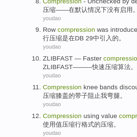
Compression
-
Unchecked
by de
压缩
——
在
默认情况下
没有启用
youdao
Row
compression
was
introduc
行
压缩
是
在
DB 2
9
中
引入
的。
youdao
ZLIBFAST
—
Faster
compressi
ZLIBFAST
———
快速
压缩
算法
。
youdao
Compression
knee
bands
disco
压缩
膝盖
的
带子
阻止我
弯腿
。
youdao
Compression
using
value
compr
使用
值
压缩
行
格式
的压缩。
youdao