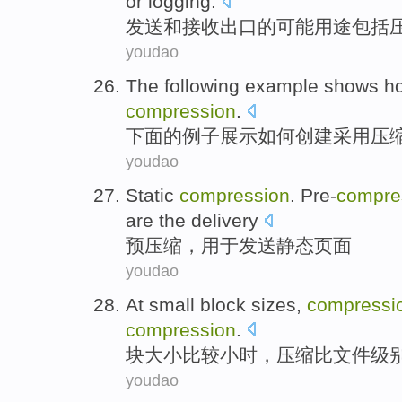
or
logging
.
发送
和
接收
出口
的
可能
用途
包括
youdao
The following
example
shows
h
compression
.
下面
的
例子
展示
如何
创建
采用
压
youdao
Static
compression
. Pre-
compre
are the
delivery
预
压缩
，用于
发送
静态
页面
youdao
At
small block
sizes
,
compressi
compression
.
块
大小
比较小时，
压缩
比
文件
级
youdao