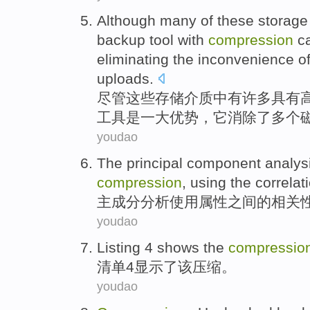
Although
many
of
these
storage
backup
tool
with
compression
ca
eliminating
the
inconvenience
o
uploads
.
尽管
这些
存储
介质
中
有
许多
具有
工具
是
一
大
优势
，
它消除
了
多个
youdao
The principal
component
analys
compression
,
using
the
correlat
主
成分
分析
使用
属性
之间
的
相关
youdao
Listing
4
shows
the
compressio
清单
4
显示了
该
压缩
。
youdao