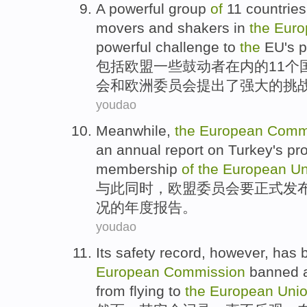
A
powerful
group
of
11
countries
movers and
shakers
in
the
Euro
powerful
challenge
to
the
EU
's
p
包括
欧盟
一些
鼓动者在内
的
11个
会
和
欧洲委员会
提出
了
强大的
挑
youdao
Meanwhile
,
the
European
Comm
an annual
report
on
Turkey
's
pr
membership
of
the
European
Un
与此同时
，
欧盟
委员会
要正式发
况的
年度
报告
。
youdao
Its
safety
record
,
however
,
has 
European
Commission
banned
from
flying to
the
European
Uni