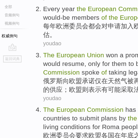
全部
Every year
the
European
Commi
音频例句
would-be members
of
the
Europ
视频例句
每年
欧洲
委员会
都会
对
申请加入
估。
权威例句
youdao
The
European
Union
won
a
prom
go
返回词典
top
would
resume
,
only
for
them to
Commission
spoke
of
taking
leg
俄罗斯
向
欧盟
承诺
仅
在
天然气
被
的
供应
；
欧盟
则表示有可能
采取
youdao
The
European
Commission
has
countries
to
submit
plans
by
the
living
conditions
for
Roma
peop
欧洲
委员会
要求
欧盟
各国
在
年底