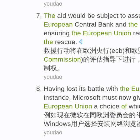
youdao
The
aid
would be
subject to
ass
European
Central Bank
and
the
ensuring
the
European
Union
re
the
rescue
.
救援
行动
将
在
欧洲
央行
(ecb)
和
欧
Commission
)
的
评估
指导下
进行
制权
。
youdao
Having
lost
its
battle
with
the
Eu
instance
,
Microsoft
must
now
gi
European
Union
a
choice
of
whi
例如
现在
微软
在
同
欧洲
委员会
的
Windows
用户
选择
安装
网络
浏览
youdao