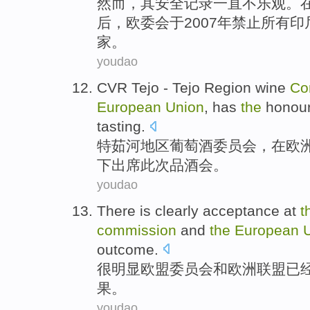
然而
，
其
安全
记录
一直
不乐观。
后
，欧委会于2007年
禁止
所有
印
家。
youdao
CVR Tejo - Tejo
Region
wine
Co
European
Union
, has
the
honou
tasting.
特茹河
地区
葡萄酒
委员会
，
在
欧
下出席此次品酒会。
youdao
There is clearly
acceptance
at
t
commission
and
the
European
outcome.
很
明显
欧盟
委员会
和
欧洲
联盟
已
果。
youdao