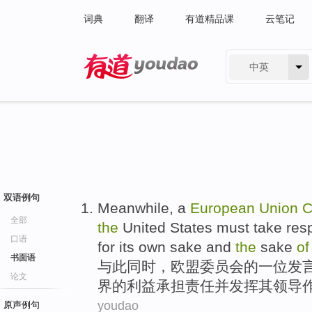
词典
翻译
有道精品课
云笔记
中英
有道 - 网易旗下搜索
双语例句
Meanwhile
, a
European
Union
C
全部
the
United States
must
take resp
口语
for
its own sake
and
the
sake
of
书面语
与此同时
，
欧盟
委员会
的
一位发
论文
界
的
利益
承担
责任
并
发挥
其领导
youdao
原声例句