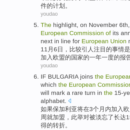
件
的
计划
。
youdao
The
highlight, on
November
6th
European
Commission
of
its
an
next in
line for
European
Union
11月
6日
，比较引人
注目
的
事情
加入
欧盟的
国家
的
一年一度
的
报
youdao
IF
BULGARIA
joins
the
Europea
which
the
European
Commissio
will mark
a rare
turn
in
the
15-ye
alphabet
.
如果
保加利亚将
在
3
个
月内
加入
欧
周
就加盟，此举对被淡忘了
长达1
得的
转折
。