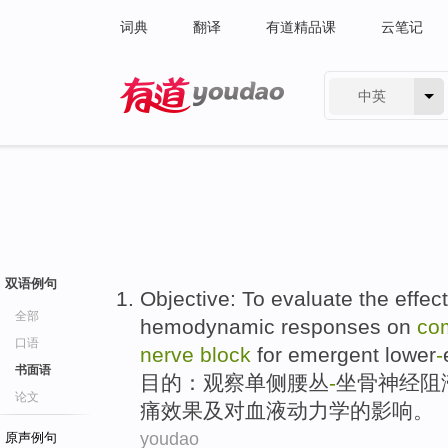
词典
翻译
有道精品课
云笔记
中英
有道 - 网易旗下搜索
双语例句
Objective
:
To evaluate
the
effect
全部
hemodynamic
responses on
co
口语
nerve
block
for
emergent lower
-
书面语
目的
：
观察
单侧
腰
丛
-
坐骨
神经
阻
论文
痛效果
及
对血液动力学
的
影响
。
youdao
原声例句