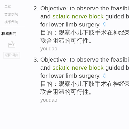
全部
Objective
:
to observe
the
feasibi
音频例句
and
sciatic
nerve
block
guided
视频例句
for
lower limb
surgery
.
目的
：
观察
小儿
下肢
手术
在
神经
权威例句
联合
阻滞
的
可行性
。
youdao
go
返回词典
top
Objective
:
to observe
the
feasibi
and
sciatic
nerve
block
guided
for
lower limb
surgery
.
目的
：
观察
小儿
下肢
手术
在
神经
联合
阻滞
的
可行性
。
youdao