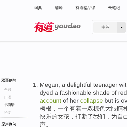
词典
翻译
有道精品课
云笔记
中英
有道 - 网易旗下搜索
双语例句
Megan
,
a
delightful
teenager
wi
全部
dyed
a
fashionable shade
of
red
口语
account
of
her
collapse
but
is o
书面语
梅根
，
一
个
有着一双棕色
大
眼睛
论文
快乐
的
女孩
，
打断
了我们，
为
自
声。
原声例句