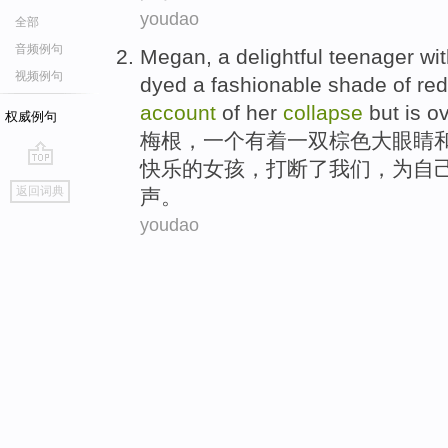
youdao
全部
音频例句
Megan
,
a
delightful
teenager
wi
视频例句
dyed
a
fashionable shade
of
red
account
of
her
collapse
but
is o
权威例句
梅根
，
一
个
有着一双棕色
大
眼睛
快乐
的
女孩
，
打断
了我们，
为
自
go
返回词典
声。
top
youdao