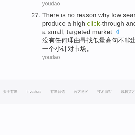
youdao
There is no
reason why
low
sea
produce a
high
click-
through
an
a
small
,
targeted
market
.
没有
任何
理由
寻找
低
量
高
句
不能
一
个
小
针对市场。
youdao
关于有道
Investors
有道智选
官方博客
技术博客
诚聘英