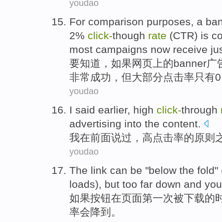
youdao
For comparison purposes, a ba
2%
click-
though
rate
(CTR)
is c
most
campaigns now receive
ju
要知道，如果
网页
上
的
banner
广
非常
成功
，
但
大部分
点击率
只有
0
youdao
I
said
earlier
,
high
click-
through
advertising
into
the
content
.
我
在前面
说过
，
高
点击率
的
原则
youdao
The link can
be
"below
the
fold" 
loads),
but
too far down and yo
如果按钮在
页面
第一次
被
下载
的
率
会降到
。