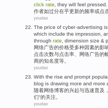
click
rate
,
they
will
feel
pressed
.
作者
如
过分
在乎
更新
的
频率
或
点
youdao
The
price
of
cyber
-
advertising
i
which include
the
impression
,
a
through
rate
, dimension
size
&
网络广告
的
价格
受
多种
因素
的影
点击
次数
与
点击率、网络广告的
商的
知名度
等
。
youdao
With
the
rise
and
prompt
popula
blog
is
drawing
more and more
随着
网络
博客
的
兴起
与
迅速
普及
们”的
关注
。
youdao