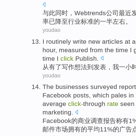
与此同时
，
Webtrends公司最近
率
已降至
行业
标准
的
一半
左右
。
youdao
I
routinely
write new articles at
a
hour
, measured
from
the time I
time I
click
Publish
.
从
有
了写作
想法
到
发表
，
我
一
小
youdao
The
businesses
surveyed
repor
Facebook
posts, which
pales
in
average
click-
through
rate
see
marketing
.
Facebook
的
商业
调查
报告称
有
1
邮件
市场
拥有的
平均
11%的广告