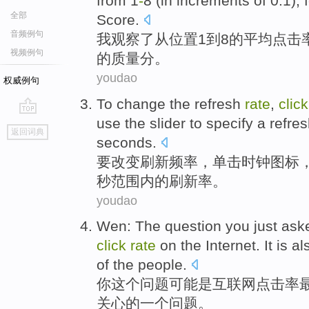
from 1
-
8 (in
increments
of
0.1),
全部
Score
.
音频例句
我
观察
了
从
位置
1到8
的
平均
点击
视频例句
的
质量
分
。
youdao
权威例句
To
change
the
refresh
rate
,
click
use
the slider to
specify
a
refre
go
返回词典
top
seconds.
要
改变
刷新
频率
，
单击
时钟
图标
秒范围内的
刷新率
。
youdao
Wen: The
question
you
just as
click
rate
on the Internet.
It is al
of the people.
你
这个
问题
可能
是互联网
点击率
关心
的
一个
问题。