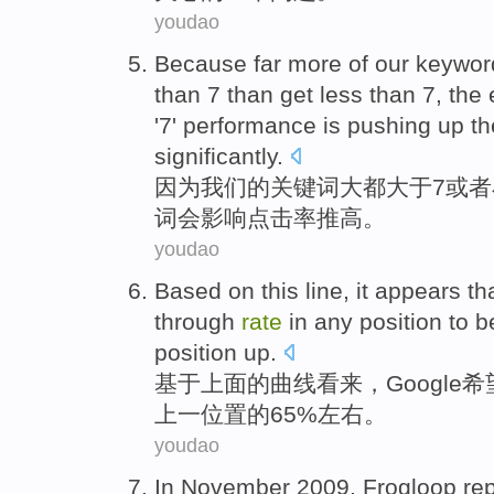
youdao
Because
far more
of
our
keywor
than
7
than get
less
than 7, the
'7' performance is
pushing up
t
significantly.
因为
我们
的
关键词
大都
大于
7
或者
词会
影响
点击率
推
高。
youdao
Based on
this
line
, it
appears
th
through
rate
in
any
position
to b
position up.
基于
上面
的
曲线
看来
，
Google
希
上一位置的65%左右。
youdao
In
November
2009,
Frogloop
re