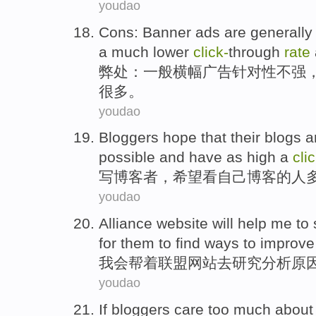
youdao
Cons
:
Banner
ads
are generally
a much
lower
click-
through
rate
弊处
：
一般
横幅
广告
针对性
不强
很多
。
youdao
Bloggers
hope that
their
blogs
a
possible and have as
high
a
cli
写
博客者，
希望
看
自己
博客
的
人
youdao
Alliance
website
will
help me
to
for
them
to find
ways to
improve
我会
帮
着
联盟
网站
去
研究
分析
原
youdao
If bloggers
care
too
much about