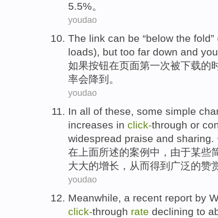
5.5%。
youdao
The link can
be
“below
the
fold” 
loads),
but
too far down and yo
如果按钮在
页面
第一次
被
下载
的
率
会降到
。
youdao
In
all
of
these,
some
simple
cha
increases
in
click-
through
or
con
widespread
praise
and
sharing.
在
上面
所
述
的
案例中，由于
某些
大大的
增长
，
从而
得到
广泛
的
赞
youdao
Meanwhile
,
a
recent
report
by
W
click-
through
rate
declining
to
a