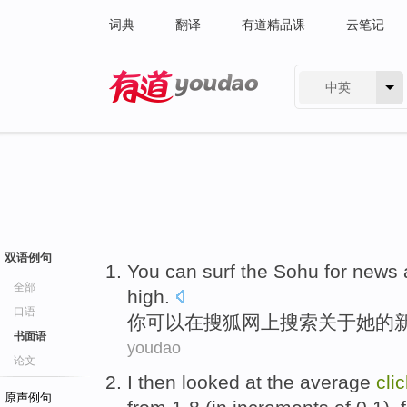
词典
翻译
有道精品课
云笔记
中英
有道 - 网易旗下搜索
双语例句
You
can
surf the
Sohu
for
news
全部
high
.
口语
你
可以
在
搜狐网上
搜索
关于
她
的
书面语
youdao
论文
I
then looked
at
the
average
cli
原声例句