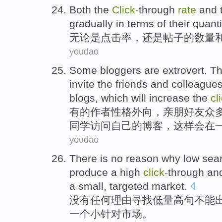
Both the
Click-
through
rate
and 
gradually in terms
of
their
quanti
无论是
点击率
，还是
帖子
的
数量
youdao
Some
bloggers
are extrovert
. T
invite
the
friends
and
colleague
blogs
,
which
will
increase
the
cl
有的
作者
性格
外向，亲朋
好友
众
同学
访问
自己
的
博客
，
这样
会
在
youdao
There is no
reason why
low
sea
produce a
high
click-
through
an
a
small
,
targeted
market
.
没有
任何
理由
寻找
低
量
高
句
不能
一
个
小
针对市场。