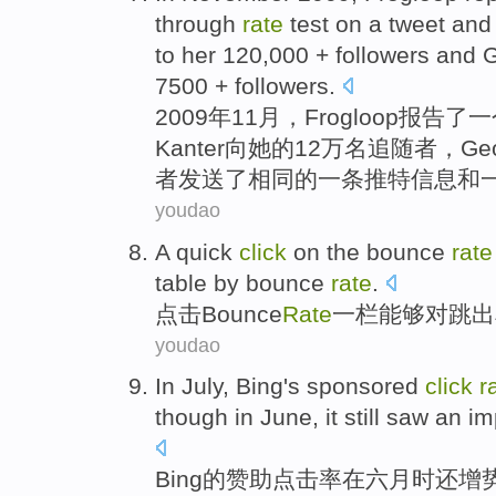
through
rate
test
on a
tweet
and
to
her
120,000 +
followers
and
G
7500 + followers.
2009年
11月
，
Frogloop
报告了
一
Kanter
向
她
的12万名
追随者
，
Geo
者
发送
了相同的一
条推特信息
和
youdao
A quick
click
on the
bounce
rate
table by bounce
rate
.
点击
Bounce
Rate
一栏
能够对跳出
youdao
In July
,
Bing's
sponsored
click
r
though
in
June
, it
still
saw an imp
Bing
的
赞助
点击率
在
六月
时
还
增势