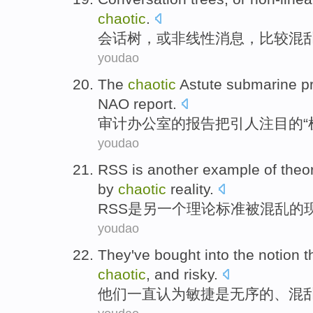
chaotic
.
会话
树
，
或
非线性
消息
，
比较
混
youdao
The
chaotic
Astute
submarine
p
NAO
report
.
审计办公室
的
报告把引人注目的“
youdao
RSS
is
another
example
of
theor
by
chaotic
reality
.
RSS
是
另一个
理论
标准
被
混乱
的
youdao
They
've
bought into the
notion t
chaotic
,
and
risky
.
他们
一直
认为
敏捷
是
无序的
、
混