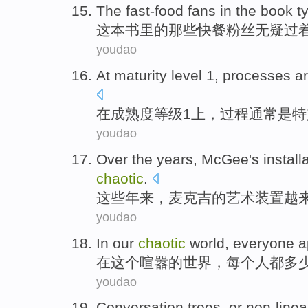
The fast-food
fans
in
the book
t
这本
书里的
那些
快餐
粉丝
无疑过
youdao
At
maturity
level
1
,
processes
a
在
成熟度
等级
1
上，
过程
通常
是
特
youdao
Over
the
years
,
McGee's install
chaotic
.
这些
年来
，
麦克吉
的艺术装置
越
youdao
In
our
chaotic
world
,
everyone
a
在
这个
喧嚣
的
世界
，
每个人都
多
youdao
Conversation
trees
,
or
non-linea