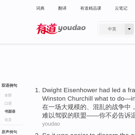
词典
翻译
有道精品课
云笔记
中英
有道 - 网易旗下搜索
双语例句
Dwight
Eisenhower had
led
a
fr
全部
Winston
Churchill
what to
do
—
i
口语
在
一
场大规模
的、
混乱
的
战争中
书面语
难以驾驭
的
联盟
——
你
不必
告诉
论文
youdao
原声例句