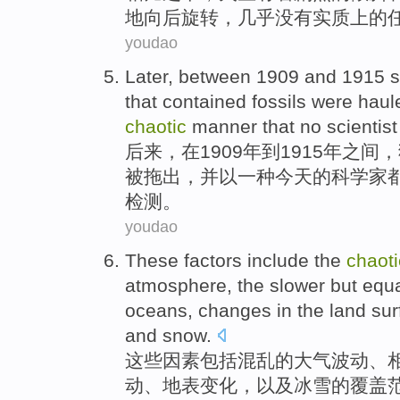
地
向后
旋转
，
几乎
没有
实质上的
youdao
Later
,
between
1909 and 1915
s
that contained
fossils
were
haul
chaotic
manner
that no
scientist
后来
，在1909年到1915年
之间
，
被
拖
出
，
并
以
一种
今天
的
科学家
检测。
youdao
These
factors
include
the
chaoti
atmosphere
,
the slower
but
equa
oceans,
changes
in the land su
and snow.
这些
因素
包括
混乱
的
大气
波动
、
动
、
地表
变化
，
以及
冰雪的覆盖