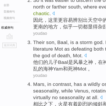
So
it
was easier
to
discern
the
o
全部
north
or
farther south
,
where
eve
音频例句
chaotic
.
视频例句
因此
，
这里
更
容易
辨别
出
天空
中
更
南
的
地方
，似乎
一切
都显得杂
权威例句
youdao
Their
son
, Baal,
is
a storm
god
.
go
返回词典
top
literature
Mot as
defeating
both
the god
of
death
,
Mot
.
他们
的
儿子
Baal
是
风暴
之
神
，
在
乱
的海神
Yam
和
死神
Mot
。
youdao
Mars
,
in contrast
,
has
a
wildly o
seasonality
,
while
Venus
,
rotati
virtually
no
seasonality
at all.
相比
之下，
火星
有着
剧烈
的
倾斜