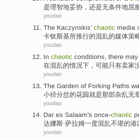
是
理智地
妥协
，
还是
无条件
地屈
youdao
The
Kaczynskis
’
chaotic
media
卡钦
斯基所推行
的
混乱
的
媒体
策
youdao
In
chaotic
conditions
, there
may
在
混乱
的
情况下
，
可能
只有卖家
youdao
The
Garden
of
Forking
Paths
w
小径
分
岔
的
花园
就是
那
部
杂乱无
youdao
Dar
es Salaam
's once-
chaotic
p
达娜
斯·萨拉姆一度混乱不堪的
港
youdao