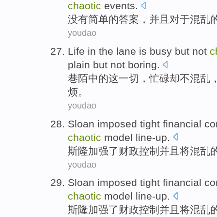
chaotic
events
.
没有
简单
的
答案
，
并且
对于
混乱
youdao
Life
in the
lane
is
busy
but
not
c
plain
but not
boring
.
巷陌
中的
这一切，
忙碌
却
不
混乱
烦
。
youdao
Sloan imposed tight
financial
co
chaotic
model
line-up
.
斯隆
加强了
财政
控制
并且
将
混乱
youdao
Sloan imposed tight
financial
co
chaotic
model
line-up
.
斯隆
加强了
财政
控制
并且
将
混乱