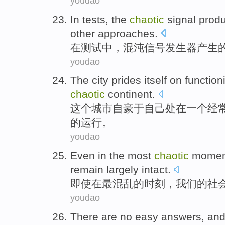
youdao
In
tests
, the
chaotic
signal
prod
other
approaches
.
在
测试中
，
混沌
信号
发生器产生
youdao
The
city
prides itself
on
functioni
chaotic
continent
.
这个
城市
自豪
于自己处在
一个
经
的运行。
youdao
Even
in
the most
chaotic
momen
remain
largely
intact
.
即使
在
最
混乱
的
时刻
，
我们
的
社
youdao
There are
no
easy
answers
,
an