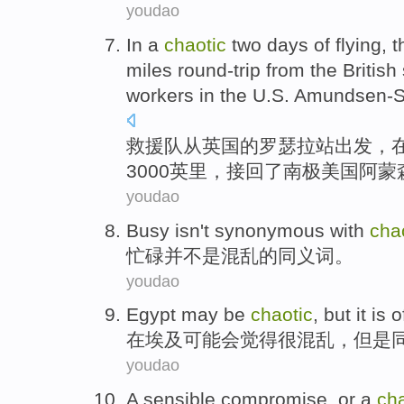
youdao
In
a
chaotic
two
days
of
flying
, 
miles
round-trip
from
the British
workers
in
the U.S.
Amundsen-Sc
救援队
从
英国
的罗瑟拉
站
出发
，
3000
英里
，接
回
了南极
美国
阿蒙
youdao
Busy
isn't
synonymous with
cha
忙碌
并
不是
混乱
的
同义词
。
youdao
Egypt
may
be
chaotic
,
but
it is 
在
埃及
可能
会
觉得很混乱
，
但是
youdao
A
sensible
compromise
,
or a
cha