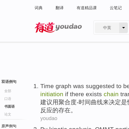
词典
翻译
有道精品课
云笔记
中英
有道 - 网易旗下搜索
双语例句
Time
graph
was
suggested
to b
全部
initiation
if
there exists
chain
tra
口语
建议
用
聚合度-
时间
曲线
来
决定
是
书面语
反应
的
存在
。
论文
youdao
原声例句