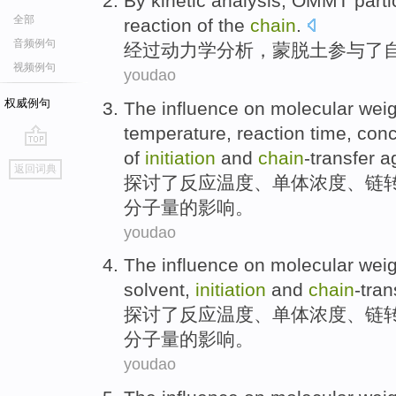
By kinetic
analysis
,
OMMT
parti
全部
reaction
of the
chain
.
音频例句
经过
动力学
分析
，
蒙脱土
参与
了
视频例句
youdao
权威例句
The
influence on
molecular
wei
temperature
, reaction time,
conc
of
initiation
and
chain
-transfer
a
go
返回词典
top
探讨
了
反应
温度
、
单体
浓度
、链
分子量
的
影响
。
youdao
The
influence
on
molecular weig
solvent,
initiation
and
chain
-tran
探讨了
反应温度、单体浓度、链
分子量
的
影响
。
youdao