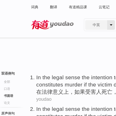
词典
翻译
有道精品课
云笔记
中英
有道 - 网易旗下搜索
双语例句
In
the
legal
sense
the
intention
全部
constitutes
murder
if
the victim
口语
在
法律
意义上
，
如果
受害人
死亡
书面语
youdao
论文
In
the
legal
sense
the
intention
原声例句