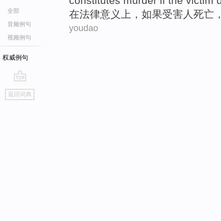
constitutes
murder
if
the victim
全部
在
法律
意义上
，
如果
受害人
死亡
音频例句
youdao
视频例句
权威例句
go
返回词典
top