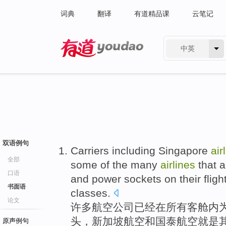
词典
翻译
有道精品课
云笔记
中英
有道 - 网易旗下搜索
双语例句
Carriers
including
Singapore
air
全部
some of the
many
airlines
that
a
口语
and
power
sockets on
their flig
书面语
classes.
论文
许多
航空
公司
已经
在
所有
客舱内
头
，
新加坡
航空
和国泰
航空
就是
原声例句