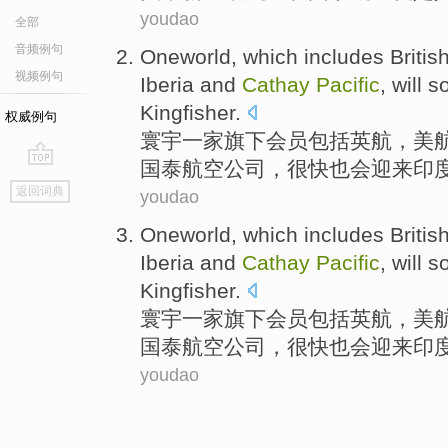
youdao
全部
音频例句
Oneworld
, which
includes
Britis
视频例句
Iberia
and
Cathay
Pacific
,
will
s
Kingfisher
.
权威例句
寰宇
一家旗下会员
包括
英航
，
美
国泰
航空公司，
很快
也会
迎来
印
go
返回词典
youdao
top
Oneworld
, which
includes
Britis
Iberia
and
Cathay
Pacific
,
will
s
Kingfisher
.
寰宇
一家旗下会员
包括
英航
，
美
国泰
航空公司，
很快
也会
迎来
印
youdao