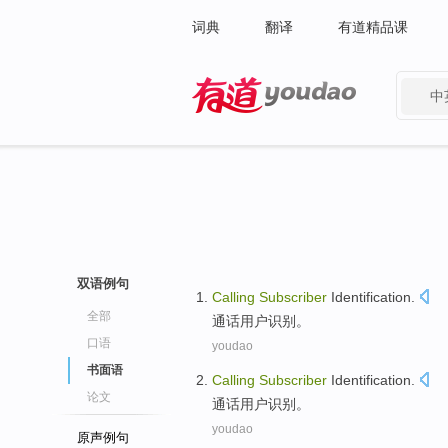
词典
翻译
有道精品课
中
有道 - 网易旗下搜索
双语例句
Calling
Subscriber
Identification
.
全部
通话
用户
识别
。
口语
youdao
书面语
Calling
Subscriber
Identification
.
论文
通话
用户
识别
。
youdao
原声例句