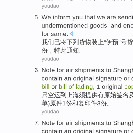
youdao
We
inform
you that we are sendi
undermentioned
goods
,
and enc
for same.
我们
已将
下列
货物
装上“伊预”号
货
份，
特此
通知。
youdao
Note for air
shipments
to
Shang
contain an
original
signature
or
bill
or
bill
of
lading
,
1
original
co
只
空运
到
上海
须
提供有
原始
签名
单
)
原件
1
份
和
复印件
3
份。
youdao
Note for air
shipments
to
Shang
contain an
original
signature
or