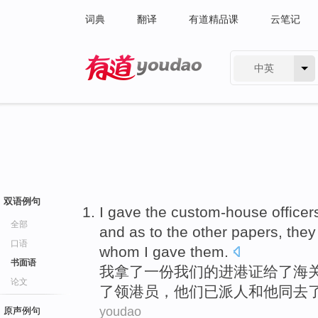
词典
翻译
有道精品课
云笔记
中英
有道 - 网易旗下搜索
双语例句
I
gave
the custom-house
officer
全部
and as
to
the other
papers
,
they
口语
whom I
gave
them.
书面语
我
拿了
一
份
我们
的
进港证
给
了
海
论文
了领港
员，
他们
已派
人和他
同去
youdao
原声例句