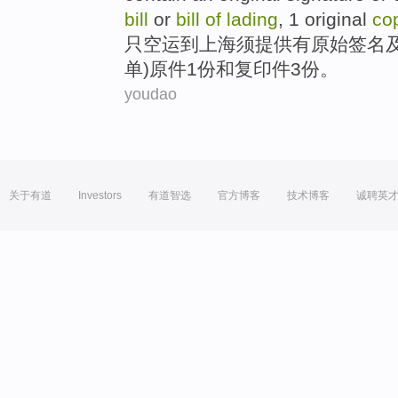
bill
or
bill
of
lading
,
1
original
co
只
空运
到
上海
须
提供有
原始
签名
单
)
原件
1
份
和
复印件
3
份。
youdao
关于有道
Investors
有道智选
官方博客
技术博客
诚聘英