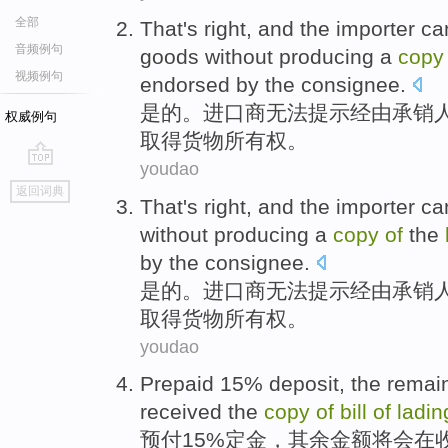
全部
That's
right
, and the
importer
ca
音频例句
goods
without producing
a
copy
视频例句
endorsed
by the
consignee
.
是的
。
进口商
无法提示经由承销
权威例句
取得
货物
所有权
。
youdao
go
返回词典
top
That
's right
, and the
importer
can
without producing
a
copy
of
the
by the
consignee
.
是的
。
进口商
无法提示经由承销
取得
货物
所有权
。
youdao
Prepaid
15%
deposit
,
the remai
received
the
copy
of
bill
of
ladin
预付
15%
定金
，
其余
金额
将
会在