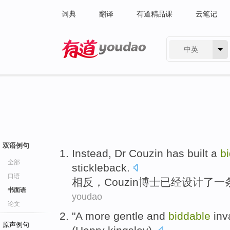
词典
翻译
有道精品课
云笔记
中英
有道 - 网易旗下搜索
双语例句
Instead
,
Dr Couzin
has
built
a
b
全部
stickleback
.
口语
相反
，Couzin
博士
已经
设计了
一
书面语
youdao
论文
"
A
more
gentle
and
biddable
inv
原声例句