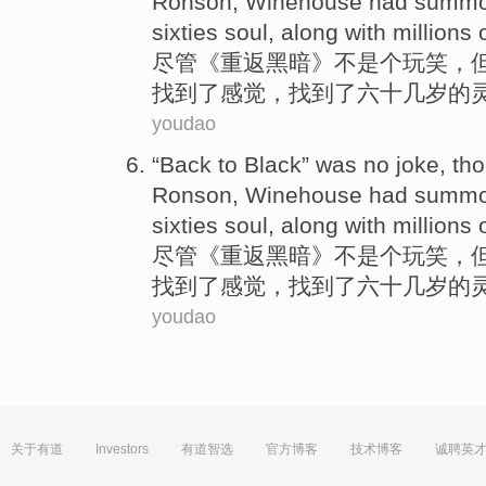
Ronson
,
Winehouse
had
summo
sixties
soul
,
along
with millions
尽管
《
重返
黑暗
》
不
是个玩笑
，
找到
了
感觉
，找到了
六十几
岁
的
youdao
“
Back to
Black
” was
no
joke
,
th
Ronson
,
Winehouse
had
summo
sixties
soul
,
along
with millions
尽管
《
重返
黑暗
》
不
是个玩笑
，
找到
了
感觉
，找到了
六十几
岁
的
youdao
关于有道
Investors
有道智选
官方博客
技术博客
诚聘英