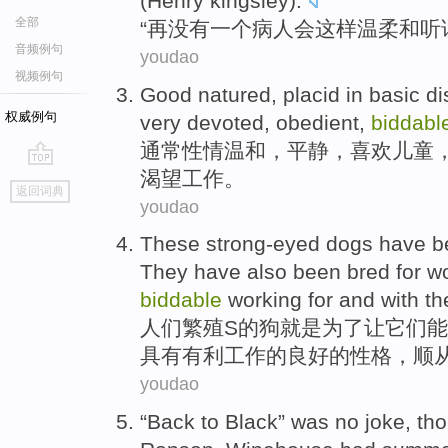
(
Henry kingsley
).
全部
“再没有
一
个病人
会
这样
温柔
和
听
音频例句
youdao
视频例句
Good
natured
,
placid
in basic d
权威例句
very
devoted
,
obedient
,
biddabl
通常性情温和
，
平静
，
喜欢
儿童
渴望
工作
。
go
返回词典
top
youdao
These strong-eyed
dogs
have
be
They have also been
bred
for
wo
biddable
working
for
and
with
th
人们
繁殖S的
狗
就是
为了
让
它们能
具有有利工作的良好的
性格
，
顺
youdao
“
Back to
Black
” was
no
joke
,
th