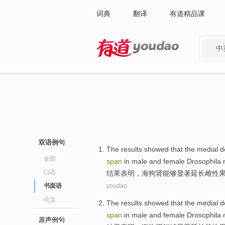
词典
翻译
有道精品课
中
有道 - 网易旗下搜索
双语例句
The results
showed that
the medial
d
全部
span
in
male
and
female
Drosophila
口语
结果
表明
，
海狗
肾能够显著延长
雌性
书面语
youdao
论文
The results
showed that
the medial
d
span
in
male
and
female
Drosophila
原声例句