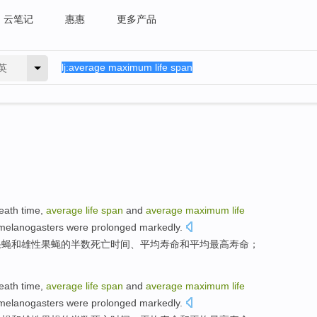
云笔记
惠惠
更多产品
英
eath
time
,
average
life
span
and
average
maximum
life
melanogasters
were
prolonged
markedly.
果蝇
和
雄性
果蝇的半数
死亡
时间
、
平均
寿命
和平均
最高
寿命；
eath
time
,
average
life
span
and
average
maximum
life
melanogasters
were
prolonged
markedly.