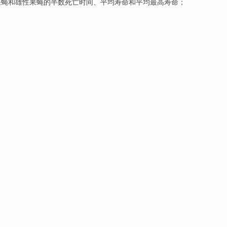
果蝇
和
雄性
果蝇的半数
死亡
时间
、
平均
寿命
和平均
最高
寿命；