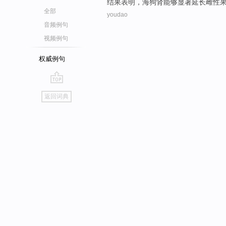
结果
表明
，
海狗
肾能够显著延长
雌性
全部
youdao
音频例句
视频例句
权威例句
go
返回词典
top