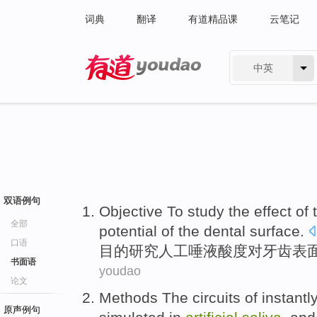
词典
翻译
有道精品课
云笔记
中英
有道 - 网易旗下搜索
双语例句
Objective To
study
the
effect
of
全部
potential
of the
dental
surface
.
口语
目的
研究
人工
唾液
酸度
对
牙齿
表
书面语
youdao
论文
Methods The
circuits
of
instantl
原声例句