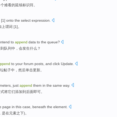
一
个
难看
的延续
标识符
。
[
1
]
onto
the select
expression
.
加上
谓词
[
1
]。
intend to
append
data
to
the queue
?
加
到
队列
中
，
会发生
什么
？
ppend
to
your forum
posts
,
and
click
Update
.
坛
帖子中
，
然后
单击
更新
。
meters
,
just
append
them
in the
same
way
.
方式
将
它们
添加
到后面即可。
e
page
in
this
case
,
beneath
the
element
.
，是在元素之下)。