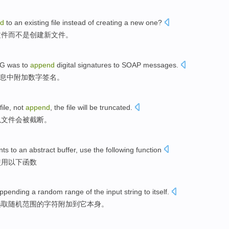
d
to
an existing
file
instead
of
creating
a
new
one?
文件
而不是
创建
新
文件。
IG
was
to
append
digital
signatures
to
SOAP
messages
.
息
中附加
数字
签名
。
file
,
not
append
, the file
will
be truncated
.
以文件
会
被
截断。
nts
to
an abstract
buffer
,
use
the following
function
使用
以下
函数
ppending
a random
range
of
the
input
string
to
itself
.
选取
随机
范围
的字符
附加
到它本身。