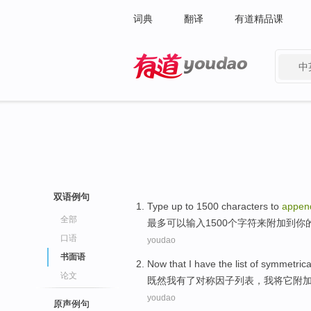
词典
翻译
有道精品课
中
有道 - 网易旗下搜索
双语例句
Type
up
to
1500
characters
to
appen
全部
最多
可以
输入
1500个
字符
来
附加
到
你
口语
youdao
书面语
Now that
I
have
the
list
of
symmetrica
论文
既然
我
有
了
对称
因子
列表
，我将
它
附
youdao
原声例句