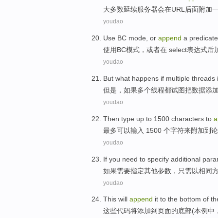
大多数
延续
服务器
会在URL后面附加
youdao
Use
BC
mode
,
or
append
a
predicate
使用
BC
模式
，
或者
在 select
表达式
后
youdao
But
what
happens
if
multiple
threads
但是
，
如果
多个
线程
都
试图
把
数据
添
youdao
Then
type
up
to 1500
characters
to
a
最多
可以
输入
1500 个
字符
来
附加
到
论
youdao
If
you need to
specify
additional
para
如果
需要
指定
其他
参数
，
只需
以
相同
youdao
This
will
append
it to
the bottom
of th
这些
代码
将
添加到
页面
的
底部
(
本
例中