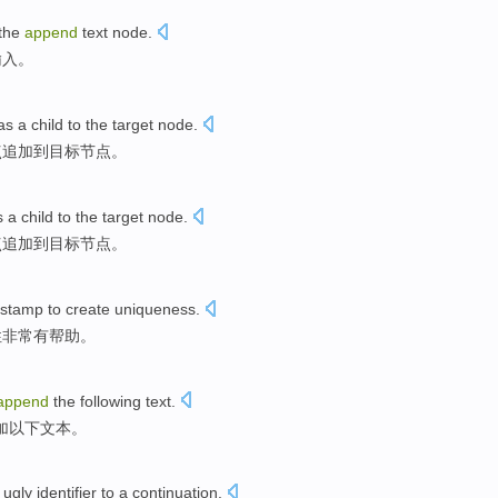
the
append
text
node
.
输入
。
as a
child
to the
target
node
.
点
追加
到
目标
节点。
s a
child
to the
target
node
.
点
追加
到
目标
节点。
stamp to
create
uniqueness
.
性
非常
有
帮助。
append
the following
text
.
加
以下
文本
。
ugly
identifier
to a continuation.