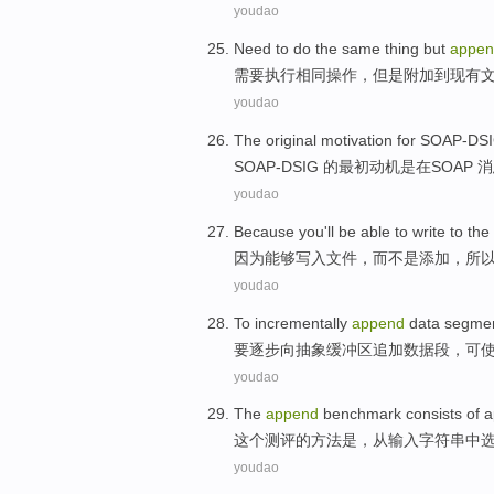
youdao
Need to
do the
same
thing
but
appen
需要
执行
相同
操作
，
但是
附加
到
现有
youdao
The
original
motivation
for SOAP-DS
SOAP-
DSIG
的
最初
动机
是
在
SOAP
消
youdao
Because
you'll be able
to write to the
因为
能够
写入
文件
，
而不是
添加
，所
youdao
To
incrementally
append
data
segme
要
逐步
向
抽象
缓冲区
追加
数据
段
，可
youdao
The
append
benchmark consists
of
a
这个
测评
的
方法是，
从
输入
字符串
中
youdao