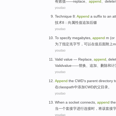
有效值
——
replace
、
append
、
delete
youdao
Technique
8
:
Append
a suffix
to an
at
技术
8
：
向
属性
值
追加
后缀
youdao
To
specify
megabytes
,
append
m
(
or
为了
指定
兆字节
，
可以
在
值
后面附上
m
youdao
Valid
value
—
Replace
,
append
,
dele
Valid
value
——
替换
、
追加
、
删除
和
计
youdao
Append
the
CWD
's
parent
directory
t
在
classpath中添加CWD
的
父
目录
。
youdao
When
a
socket
connects
,
append
the
当
一
个
套
接
字
进行连接
时，将
该
套接
youdao