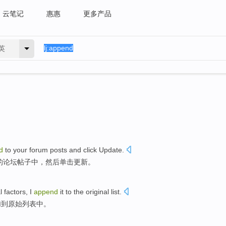
云笔记
惠惠
更多产品
英
d
to
your
forum
posts
and click
Update
.
的
论坛
帖子中
，
然后
单击更新。
l
factors
, I
append
it
to
the original
list.
加
到
原始
列表中。