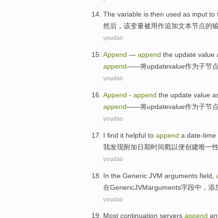
The
variable
is
then
used as
input
to
然后
，
该
变量
被
用作
追加
文本
节点
的
youdao
Append
—
append
the
update
value
append
——将
update
value
作为
子
节
youdao
Append
-
append
the
update
value
a
append
——将
update
value
作为
子
节
youdao
I
find
it helpful
to
append
a date-time
我
发现
附加
日期时间戳以便创建唯一
youdao
In
the Generic
JVM
arguments
field
,
在
Generic
JVM
arguments
字段中
，
添
youdao
Most
continuation
servers
append
an