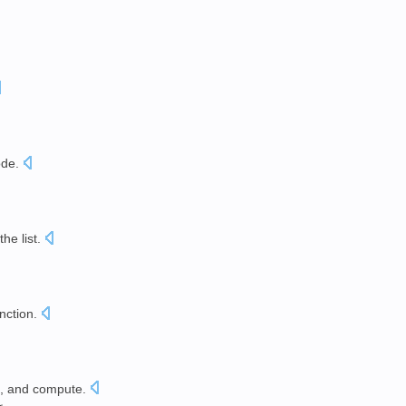
ode
.
the
list
.
nction
.
,
and
compute
.