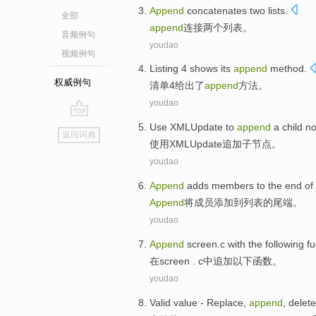
Append
concatenates
two
lists
.
全部
append
连接
两个
列表
。
音频例句
youdao
视频例句
Listing
4
shows
its
append
method
.
权威例句
清单
4
给出了
append
方法
。
youdao
go
Use
XMLUpdate to
append
a
child
n
返回词典
top
使用
XMLUpdate
追加
子
节点
。
youdao
Append
adds
members
to
the end
of
Append
将
成员
添加
到
列表
的
尾端。
youdao
Append
screen.c
with
the following
fu
在screen . c中
追加
以下函数。
youdao
Valid value
-
Replace
,
append
,
delete