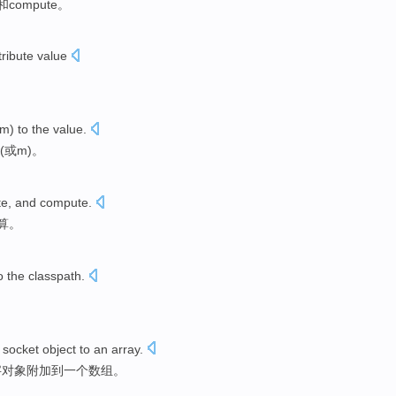
和
compute
。
tribute
value
m)
to
the
value
.
(
或
m)。
te
,
and
compute
.
算
。
o the classpath.
socket
object
to
an
array
.
字
对象
附加
到
一
个
数组
。