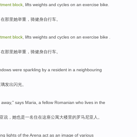
rtment
block
,
lifts weights
and
cycles on
an exercise
bike
.
，在那里她
举重
，
骑
健身
自行车。
rtment
block
,
lifts weights
and
cycles on
an exercise
bike
.
，在那里她
举重
，
骑
健身
自行车。
ndows were sparkling
by a
resident
in a
neighbouring
玻璃发出闪光。
away
,"
says
Maria
,
a
fellow Romanian
who
lives
in
the
亚
说
，她也是
一
名
住
在
这座公寓大楼里的
罗马尼亚
人
。
ing
lights
of
the
Arena
act as
an image of
various