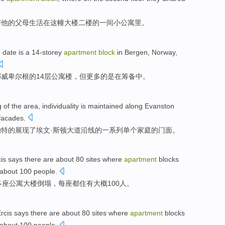
与
他
的
父母
生活
在
这
幢大楼
二楼
的
一
间
小
公寓里。
o
date
is
a
14-storey
apartment
block
in
Bergen
,
Norway
,
挪威
卑尔根
的14层
公寓楼
，
但
更多
的
是
在
筹备
中
。
g
of
the area, individuality is maintained
along
Evanston
facades
.
独特的展现了埃
文
·斯顿
大道
沿线
的
一系列
单个
家庭
的门面。
is
says
there
are
about
80 sites where
apartment
blocks
about
100
people
.
多
座公寓
大楼
倒塌
，
每
座
都
住
有
大概
100人。
rcis
says
there
are
about
80 sites where
apartment
blocks