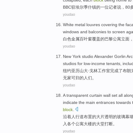
collapsed
,
each
block
being home to
BBC
驻
埃尔季什
镇
的一
位记者
说
，80
youdao
White
metal
louvres
covering the
fac
windows
and
balconies
to
screen
aga
白色
金属
百叶窗
覆盖
的
巴黎
公寓
立面
youdao
New York
studio
Alexander
Gorlin Arc
studios
for
low-income
tenants
,
inclu
纽约
亚历山大·
戈林
工作室
完成
了
布朗
无家可归的人们。
youdao
A
transparent
curtain wall
set
all
alon
indicate
the
main
entrances
towards 
block
.
沿着
人行道
布置
的
大片
透明
的玻璃
幕
入
各个
公寓
大楼的大堂打断。
youdao