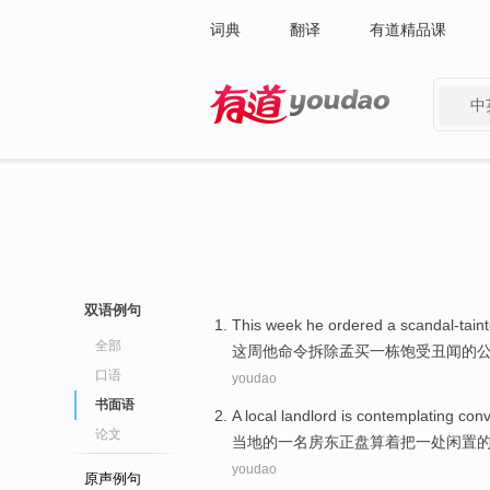
词典
翻译
有道精品课
中
有道 - 网易旗下搜索
双语例句
This
week
he
ordered
a
scandal-tain
全部
这
周
他
命令
拆除
孟买
一
栋
饱受丑闻的
口语
youdao
书面语
A
local
landlord
is contemplating
conv
论文
当地
的
一
名
房东
正
盘算着
把一
处闲置
youdao
原声例句