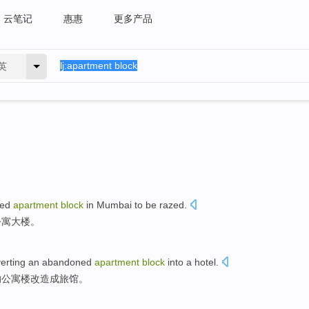
云笔记
惠惠
更多产品
英
ted
apartment
block
in
Mumbai
to be razed.
公寓
大楼
。
erting
an
abandoned
apartment
block
into a
hotel
.
的
公寓楼
改造
成
旅馆。