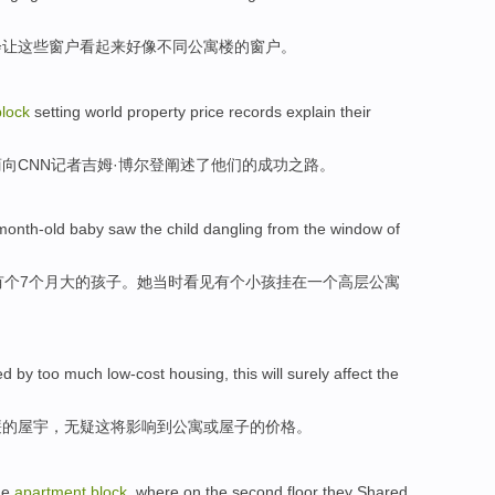
会让
这些
窗户
看起来
好像
不同
公寓楼
的窗户。
block
setting
world
property price
records
explain
their
商
向
CNN记者吉姆·博尔登
阐述了
他们
的
成功之路
。
month-old
baby
saw
the
child
dangling from
the
window
of
有
个
7个月大的
孩子
。她
当时看见
有个
小孩
挂
在一个
高层
公寓
ed by too much
low-cost
housing,
this
will
surely
affect
the
廉
的
屋宇，
无疑
这
将
影响
到公寓
或
屋子
的价格。
he
apartment
block
, where
on
the
second
floor
they Shared