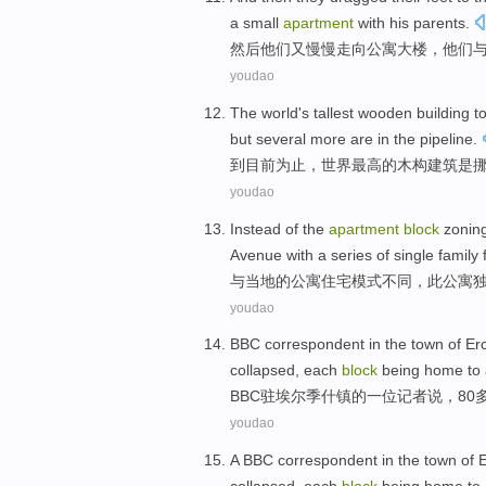
a
small
apartment
with
his
parents
.
然后
他们
又慢慢
走向
公寓
大楼
，他们
youdao
The
world
's
tallest
wooden
building
t
but
several
more
are
in
the pipeline
.
到
目前
为止
，
世界
最高
的
木构
建筑
是
youdao
Instead
of
the
apartment
block
zonin
Avenue
with
a series of
single
family
与
当地
的
公寓
住宅模式不同，此公寓
youdao
BBC correspondent
in
the
town
of
Erc
collapsed
,
each
block
being
home
to
BBC
驻
埃尔季什
镇
的一
位记者
说
，80
youdao
A
BBC
correspondent
in
the
town
of
E