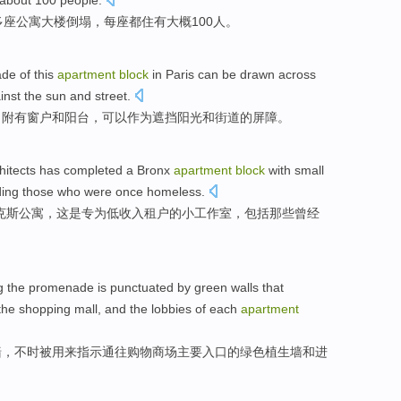
about
100 people.
多
座公寓
大楼
倒塌
，
每
座
都住
有
大概
100人。
ade
of
this
apartment
block
in Paris
can
be drawn across
inst the
sun
and
street.
，附有
窗户
和
阳台
，
可以
作为遮挡
阳光
和街道的
屏障
。
hitects has
completed
a
Bronx
apartment
block
with
small
ding
those who
were once
homeless
.
克斯
公寓
，这是专
为
低收入
租户
的
小
工作室
，
包括
那些
曾经
g the
promenade
is
punctuated
by
green
walls
that
the
shopping
mall
,
and
the lobbies
of
each
apartment
墙
，
不时
被
用来
指示
通往
购物
商场
主要
入口
的
绿色
植生
墙
和
进