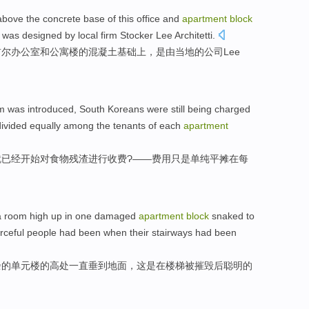
above
the
concrete
base
of
this office
and
apartment
block
h
was
designed
by
local
firm
Stocker Lee Architetti
.
首尔
办公室
和
公寓楼
的
混凝土
基础
上
，
是
由
当地
的
公司
Lee
m
was
introduced
,
South Koreans
were still being charged
ivided
equally
among
the tenants
of
each
apartment
就已经开始
对
食物
残渣
进行收费Ɂ——
费用
只是
单纯
平摊
在每
a
room high up in one damaged
apartment
block
snaked
to
rceful
people
had
been
when
their stairways
had
been
余的
单元楼
的高处
一直
垂
到
地面
，这
是
在
楼梯被摧毁后
聪明
的