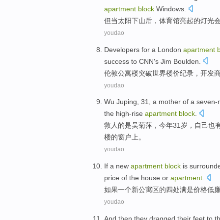
apartment
block
Windows
.
但
当
太阳
下山后，
体育馆
亮起
的
灯光
youdao
Developers
for a
London
apartment
success
to CNN
's Jim Boulden.
伦敦
公寓楼
突破
世界
楼价
纪录
，
开发
youdao
Wu
Juping
,
31
,
a
mother of a seven-
the
high-rise
apartment
block
.
救人
的
是
吴菊萍
，今年
31岁
，自己也
楼
的
窗户
上。
youdao
If
a
new
apartment
block
is
surround
price
of
the house
or
apartment
.
如果
一个
新
公寓
区的
四处满
是
价格
低
youdao
And then
they
dragged
their
feet
to t