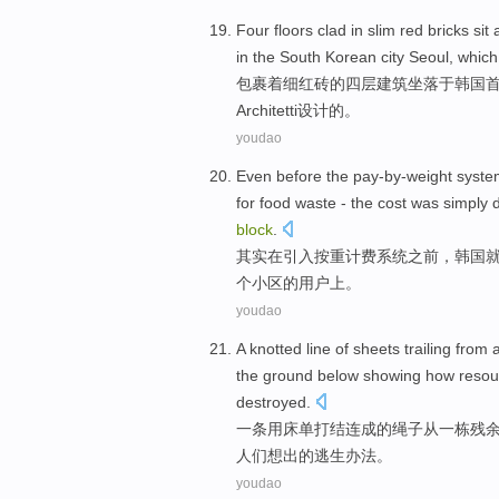
Four
floors
clad
in
slim red
bricks
sit
in the
South Korean
city Seoul
, whic
包裹着细
红砖
的
四
层
建筑坐落
于
韩国
Architetti
设计
的。
youdao
Even
before
the pay-by-weight
syste
for
food
waste
- the
cost
was simply
d
block
.
其实
在
引入
按
重计费
系统
之前
，
韩国
个小区的用户上。
youdao
A
knotted
line
of
sheets
trailing
from
the ground
below showing
how resou
destroyed
.
一
条用
床单
打结
连成
的
绳子
从
一栋残
人们
想出的
逃生
办法。
youdao