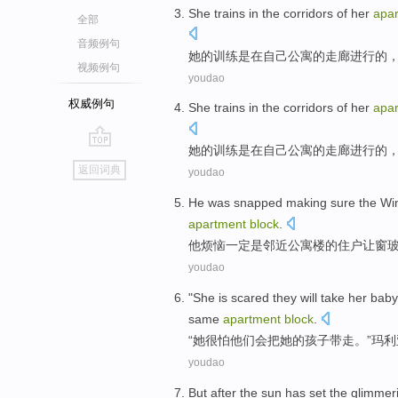
She
trains
in
the
corridors
of
her
apa
全部
音频例句
她
的
训练
是
在
自己
公寓
的
走廊
进行的
视频例句
youdao
权威例句
She
trains
in
the
corridors
of
her
apa
她
的
训练
是
在
自己
公寓
的
走廊
进行的
go
返回词典
youdao
top
He
was
snapped making
sure the Wi
apartment
block
.
他
烦恼
一定
是
邻近
公寓楼的
住户
让窗
youdao
"
She
is scared
they
will
take
her
baby
same
apartment
block
.
“
她
很
怕
他们
会
把
她
的
孩子
带走
。”
玛利
youdao
But
after
the sun
has set
the
glimmer