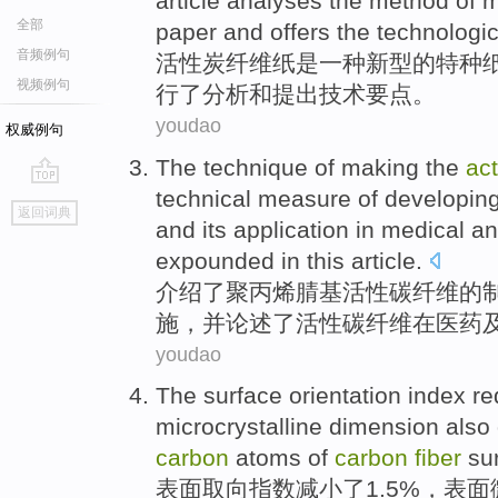
article
analyses
the
method
of
m
全部
paper
and
offers
the
technologic
音频例句
活性炭
纤维
纸
是
一种
新型
的
特种
视频例句
行了
分析
和
提出
技术
要点。
youdao
权威例句
The
technique
of
making
the
ac
technical
measure
of
developin
go
返回词典
top
and
its
application
in
medical
an
expounded in this article
.
介绍了
聚丙烯腈基
活性碳
纤维
的
施
，
并
论述
了活性碳纤维
在
医药
youdao
The
surface
orientation
index
re
microcrystalline
dimension
also
carbon
atoms
of
carbon
fiber
sur
表面
取向
指数
减小
了1.5%，
表面