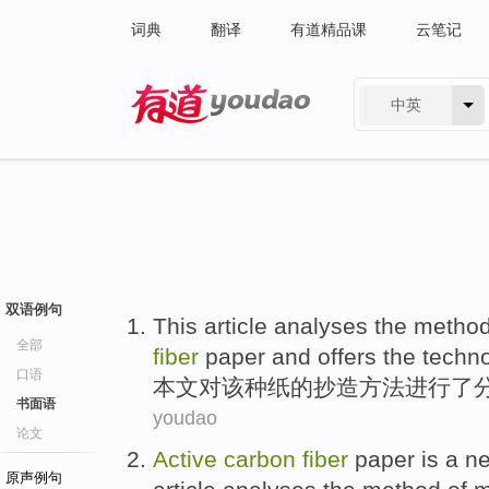
词典
翻译
有道精品课
云笔记
中英
有道 - 网易旗下搜索
双语例句
This article
analyses
the
metho
全部
fiber
paper
and
offers
the
techno
口语
本文
对该种
纸
的
抄造
方法
进行了
书面语
youdao
论文
Active
carbon
fiber
paper
is
a
ne
原声例句