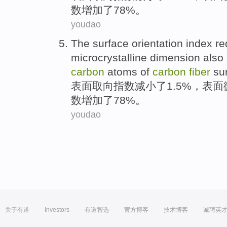
数
增加
了
78%。
youdao
The
surface
orientation
index
re
microcrystalline
dimension
also
carbon
atoms
of
carbon
fiber
sur
表面
取向
指数
减小
了1.5%，
表面
数
增加
了
78%。
youdao
关于有道
Investors
有道智选
官方博客
技术博客
诚聘英