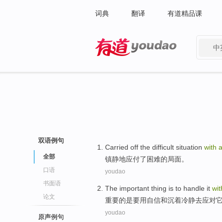
词典
翻译
有道精品课
中
有道 - 网易旗下搜索
双语例句
Carried
off the
difficult
situation
with
全部
镇静地应付
了
困难
的
局面
。
口语
youdao
书面语
The
important thing
is
to
handle
it
wit
论文
重要
的
是
要
用
自信
和
沉着冷静去
应对
youdao
原声例句