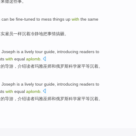
着来做这些事
。
s
can be
fine-tuned
to mess
things
up
with
the
same
真实
雇员
一样
沉着
冷静地把
事情
搞砸。
,
Joseph
is
a
lively
tour guide
,
introducing
readers
to
sts
with
equal
aplomb
.
泼
的
导游
，
介绍
读者
玛雅
巫师
和
俄罗斯
科学家
平等
沉着
。
,
Joseph
is
a
lively
tour guide
,
introducing
readers
to
sts
with
equal
aplomb
.
泼
的
导游
，
介绍
读者
玛雅
巫师
和
俄罗斯
科学家
平等
沉着
。