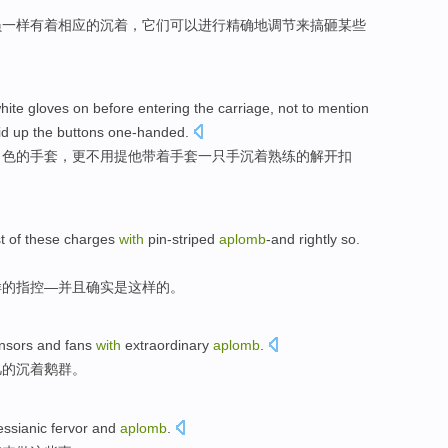
员
一样
有着相应的
沉着
，它们
可以
进行
精确
地调节
来
搞砸
某些
hite
gloves on before entering the carriage,
not to mention
id up the buttons one-handed
.
白色
的手套，更
不用
提
他
带着手套一只手
沉着
熟练
的解开扣
t
of
these
charges
with
pin-striped
aplomb
-and
rightly
so
.
样
的
指控
—并且
确实
是
这样
的。
nsors
and
fans
with
extraordinary
aplomb
.
凡的
沉着鹅群
。
ssianic
fervor
and
aplomb
.