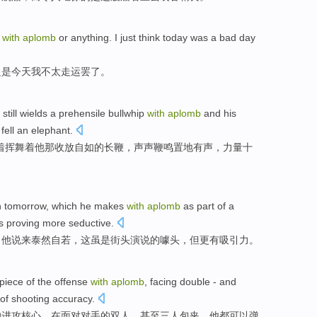
d
with
aplomb
or anything.
I
just think
today
was a
bad
day
只是
今天
我
不太走运
罢了。
still
wields
a
prehensile bullwhip
with
aplomb
and his
fell
an elephant
.
着
挥舞
着
他
那
收放自如的长鞭，声声鞭鸣置地有声，
力量
十
n
tomorrow
,
which
he
makes
with
aplomb
as
part
of
a
s
proving
more
seductive
.
。
他
说来
泰然
自若，
这
虽
是
街头
演说的
噱头
，但
更
有吸引力。
piece
of
the
offense
with
aplomb
,
facing
double
- and
 of
shooting
accuracy
.
的
进攻
核心
，
在面对
对手
的
双人
、甚至三人包夹，他都可以弹