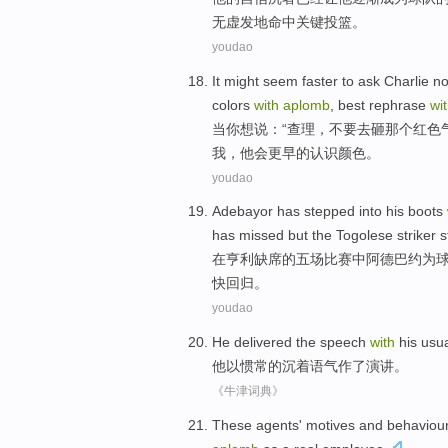
无虚发地
命中关键
投篮
。
youdao
It
might
seem faster to
ask Charlie
no
colors
with
aplomb
, best rephrase
wi
当
你
想
说
：“
查理
，
不要
去
砸
那个
红色
我，
他
会
更早的认识
颜色
。
youdao
Adebayor
has stepped
into
his boots
has missed
but
the Togolese
striker st
在
亨利
缺席
的
五
场比赛
中阿德巴约
为
快
回归
。
youdao
He
delivered
the
speech
with
his usu
他
以
惯常
的
沉着语气作
了
演讲
。
《牛津词典》
These
agents'
motives
and
behaviou