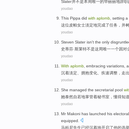
Slater
并
不是
本周
唯一
的
华丽丽地
辞职
youdao
This Pippa
did
with
aplomb
,
setting
a
这位
皮帕女士淡
定地
完成了任务，并
youdao
Steven
Slater
isn't
the only
disgruntle
史蒂芬
·
斯莱特
不是
这
周
唯一
一个因对
youdao
With
aplomb
,
embracing
variations
,
a
沉着
淡定、
拥抱
变化
、
疾速调整
，走
youdao
She
managed the
secretarial pool
wi
她
泰然自若地掌管着
秘书室
，
懂得
知
youdao
Mr Makoni
has
launched
his
electoral
equipped.
马科
尼先生
已经
沉着
地
开启了
他
的
选