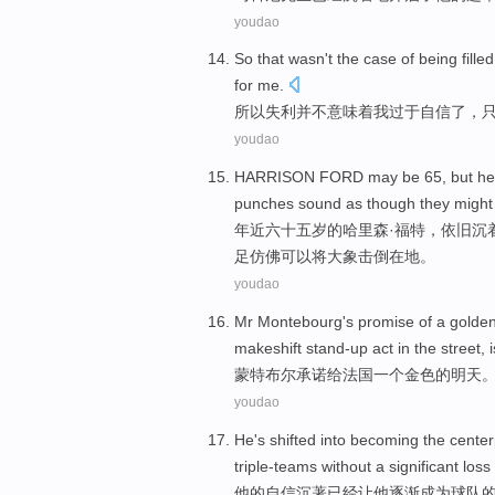
youdao
So
that
wasn't
the case of being fille
for
me
.
所以
失利
并不
意味着
我
过于
自信
了，
youdao
HARRISON
FORD
may
be 65, but
he
punches
sound as
though
they
might
年近六十五岁的
哈里森
·
福特
，
依旧
沉
足
仿佛
可以
将大象
击倒
在地。
youdao
Mr Montebourg
's
promise
of
a
golde
makeshift stand-up act in the street,
i
蒙特
布尔
承诺
给法国
一个
金色
的
明天
youdao
He
's
shifted into
becoming
the
center
triple-teams without a significant loss
他
的
自信
沉著已经让他
逐渐成为
球队