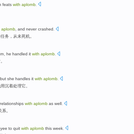
th feats
with
aplomb
.
h
aplomb
, and
never
crashed
.
切
任务，
从未
死机
。
im
,
he
handled it
with
aplomb
.
对
。
but
she
handles
it
with
aplomb
.
她
用
沉着
处理
它
。
relationships
with
aplomb
as
well
.
关系
。
yee to
quit
with
aplomb
this week
.