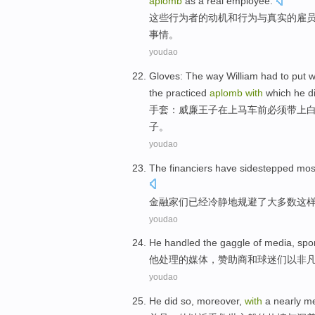
aplomb
as a
real
employee
.
这些
行为
者
的
动机
和
行为
与
真实
的
雇
事情
。
youdao
Gloves
: The way
William
had to
put
w
the
practiced
aplomb
with
which
he
d
手套
：
威廉王子
在上马车前
必须
带上
子。
youdao
The
financiers
have
sidestepped
mos
金融家们
已经
冷静
地规避了
大多数
这
youdao
He
handled
the gaggle
of
media
,
spo
他
处理
的
媒体
，
赞助商
和
球迷们
以
非
youdao
He
did
so
,
moreover
,
with
a
nearly
me