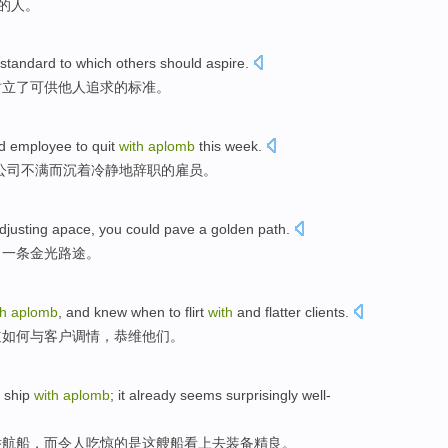
的人。
standard
to which
others
should
aspire
.
树立
了可供
他人
追求的
标准
。
d
employee
to
quit
with
aplomb
this
week
.
公司
不满
而
沉着
冷静地
辞职
的
雇员
。
djusting
apace
, you could pave a
golden
path
.
出
一条
金光
路途。
th
aplomb
, and
knew
when
to flirt
with
and
flatter
clients
.
道
如何
与客户调情，恭维他们。
ship
with
aplomb
; it
already
seems
surprisingly
well-
举
航船，而令人吃惊的是这
艘
船
看上去
装备精良。