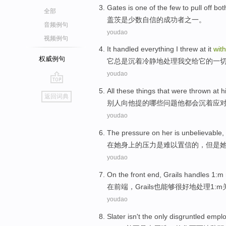
Gates
is
one
of the
few
to pull off bo
全部
盖茨
是
少数
自信
的
成功者之一。
音频例句
youdao
视频例句
It
handled
everything
I
threw at
it
wit
权威例句
它
总是
沉着
冷静地
处理
我
交给
它的
一
youdao
go
All these
things
that were
thrown at
h
返回词典
top
别人
向
他
提的哪些
问题
他
都会
沉着
应
youdao
The
pressure
on
her
is
unbelievable
,
在
她
身上的
压力
是
难以置信
的，
但是
youdao
On the
front end
,
Grails
handles
1
:
m
在
前端
，
Grails
也
能够
很好地
处理
1
:
m
youdao
Slater
isn't
the only
disgruntled
emplo