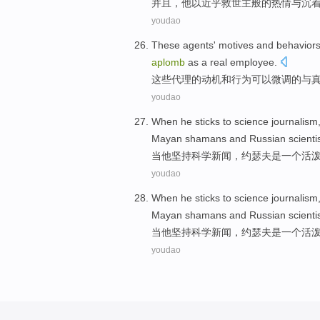
并且
，
他
以
近乎
救世主般的
热情
与
沉
youdao
These
agents
' motives
and
behavior
aplomb
as a
real
employee
.
这些
代理
的
动机
和
行为
可以
微调
的
与
youdao
When
he
sticks to
science
journalism
Mayan
shamans
and
Russian
scienti
当
他
坚持
科学
新闻
，
约瑟夫
是
一个
活
youdao
When
he
sticks to
science
journalism
Mayan
shamans
and
Russian
scienti
当
他
坚持
科学
新闻
，
约瑟夫
是
一个
活
youdao