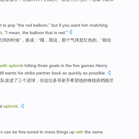
t
to
pop "
the
red
balloon
," but
if
you
want
him
matching
th
, "
I
mean
, the balloon that
is
red."
气球
的时候”，换成：“哦，
我
说，那个气球
是
红色的。”相信
with
aplomb
hitting
three
goals
in
the
five
games
Henry
ill
wants
his
strike
partner
back
as quickly as possible
.
球队攻进
了
三个
进球
，
但
这位
多哥
射手
希望
他
的
锋线
搭档
能尽
al
aplomb
.
rs
can be
fine-tuned
to
mess
things up
with
the
same