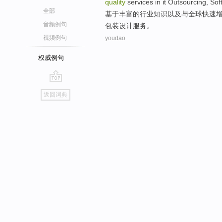
quality
services
in
it Outsourcing
,
Sof
全部
基于
丰富
的
行业
知识
以及
与
全球
快速
音频例句
包装
设计
服务
。
视频例句
youdao
权威例句
go
返回词典
top