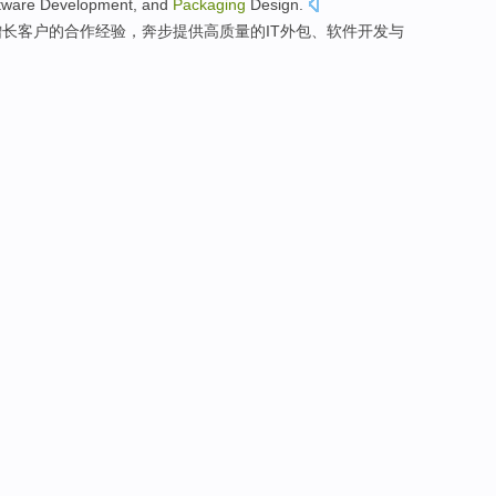
tware
Development
,
and
Packaging
Design
.
增长
客户
的
合作
经验
，奔步
提供
高
质量
的
IT
外包、
软件
开发
与