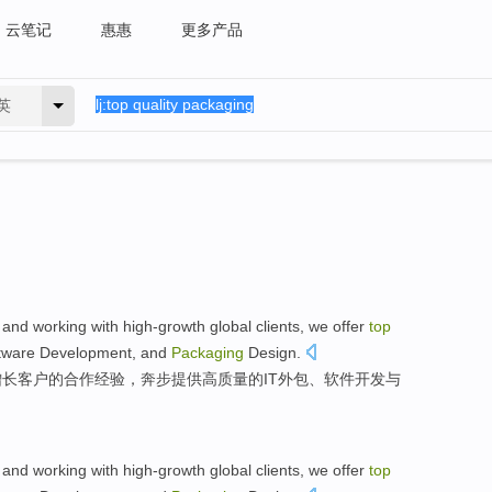
云笔记
惠惠
更多产品
英
and
working
with
high-growth global
clients
, we
offer
top
tware
Development
,
and
Packaging
Design
.
增长
客户
的
合作
经验
，奔步
提供
高
质量
的
IT
外包、
软件
开发
与
and
working
with
high-growth global
clients
, we
offer
top