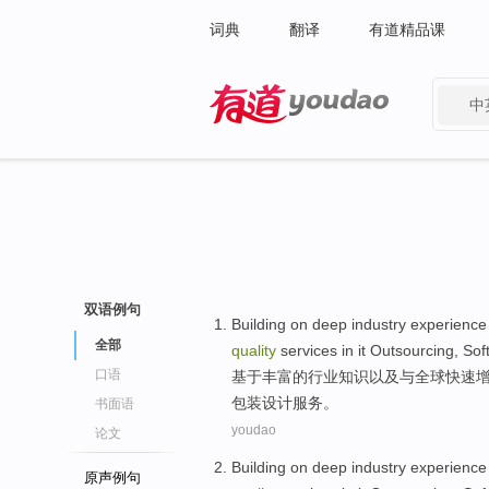
词典
翻译
有道精品课
中
有道 - 网易旗下搜索
双语例句
Building on
deep
industry
experience
全部
quality
services
in
it Outsourcing
,
Sof
口语
基于
丰富
的
行业
知识
以及
与
全球
快速
包装
设计
服务
。
书面语
youdao
论文
Building on
deep
industry
experience
原声例句