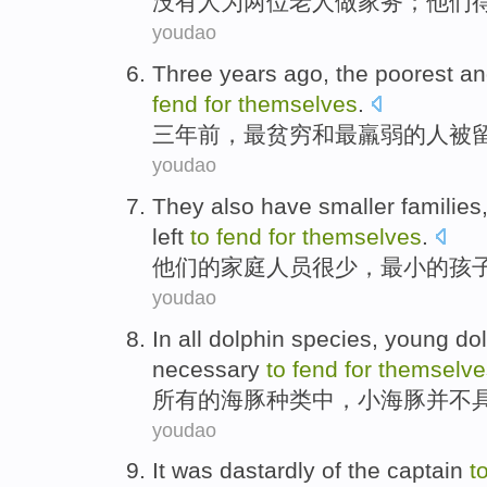
没有
人为
两位
老人
做
家务
；
他们
youdao
Three
years ago
, the
poorest
an
fend
for
themselves
.
三
年前
，
最贫穷
和
最
羸弱
的
人被
youdao
They
also
have
smaller
families
left
to
fend
for
themselves
.
他们
的
家庭
人员很少，
最小的
孩
youdao
In
all
dolphin
species
,
young
do
necessary
to
fend
for
themselve
所有
的
海豚
种类中
，
小
海豚
并不
youdao
It was dastardly
of
the
captain
t