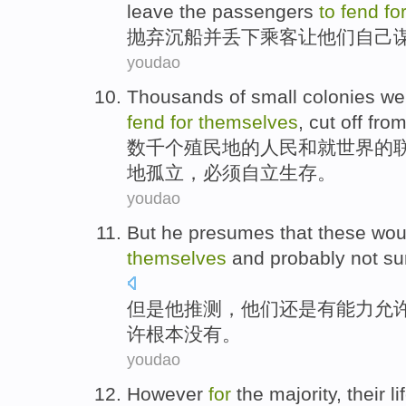
leave
the passengers
to
fend
fo
抛弃
沉船
并
丢下
乘客
让
他们自己
youdao
Thousands of
small colonies wer
fend
for
themselves
, cut off fro
数千
个
殖民地
的人民和就世界的
地孤立
，
必须
自立生存。
youdao
But
he
presumes that
these
wou
themselves
and
probably
not
sur
但是
他
推测
，
他们
还是
有
能力
允
许
根本没有
。
youdao
However
for
the
majority
,
their
li