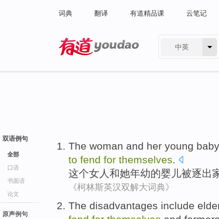
词典
翻译
有道精品课
云笔记
中英
有道 - 网易旗下搜索
双语例句
The
woman
and
her
young
bab
全部
to
fend
for
themselves
.
口语
这个
女人
和
她
年幼
的
婴儿
被
逐出
书面语
《柯林斯英汉双解大词典》
论文
The disadvantages
include
elde
原声例句