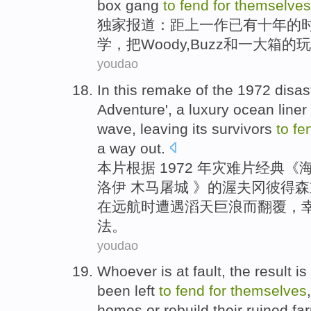
box gang
to
fend
for
themselves
独家
报道：距
上
一
作已有
十
年
的
学
，
把Woody
,
Buzz
和
一大箱的玩
youdao
In this remake
of the 1972
disas
Adventure',
a
luxury
ocean
liner
wave, leaving its
survivors
to
fe
a
way
out.
本片
根据 1972 年
灾难
片
经典
《
洛伊 木马
屠城 》的渥夫冈彼得森
在远航时遭遇
滔天
巨浪而翻覆，
法。
youdao
Whoever
is
at fault
,
the result
is
been left
to
fend
for
themselves
homes
or rebuild their ruined
fa