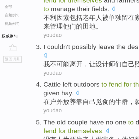
fend
for
themselves
and
farmer
全部
to
manage
their
fields
.
音频例句
不利
因素
包括
老年人
被
单独留在
视频例句
来
管理
他们
的田地。
youdao
权威例句
I
couldn't
possibly
leave
the des
go
返回词典
top
我
不
可能
离开
，让
设计师
们自己
youdao
Cattle
left
outdoors
to
fend
for
t
given
hay
.
在户外
放养靠
自己
觅食
的
牛群
，
youdao
The old
couple
have no
one
to
d
fend
for
themselves
.