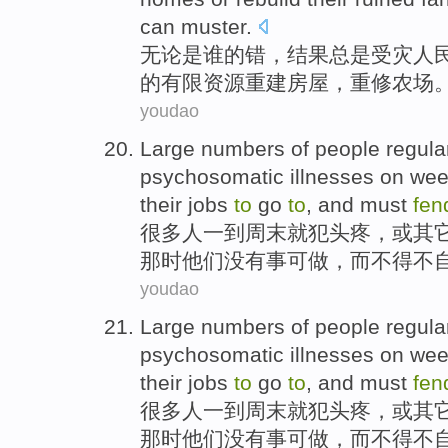
can
muster
.
无论是
谁的
错
，
结果
总是
受灾
人
的
有限
资源
重建
房屋
，重修
农场
youdao
Large numbers
of
people
regula
psychosomatic
illnesses
on
wee
their
jobs
to
go
to
,
and
must
fen
很多
人
一
到
周末
就犯头疼，
或
其
那时
他们
没有
事可
做
，
而
不得不
youdao
Large numbers
of
people
regula
psychosomatic
illnesses
on
wee
their
jobs
to
go
to
,
and
must
fen
很多
人
一
到
周末
就犯头疼，
或
其
那时
他们
没有
事可
做
，
而
不得不