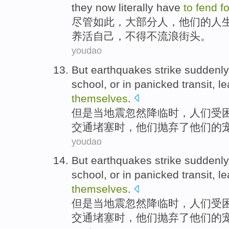
they
now
literally
have
to
fend
f
尽管
如此，
大部分人
，
他们
的
人
养活
自己
，
不得不
流浪
街头
。
youdao
But
earthquakes
strike suddenl
school
,
or
in
panicked
transit
, l
themselves
.
但是
当地震
忽然
降临
时，人们受
交通
堵塞时，他们抛弃了
他们
的
youdao
But
earthquakes
strike
suddenly
school
,
or
in
panicked
transit
, l
themselves
.
但是
当地震
忽然
降临时
，
人们
受
交通
堵塞时，他们抛弃了他们的