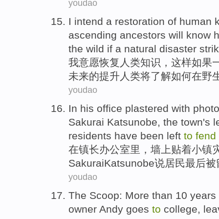
youdao
I
intend
a
restoration
of
human
ascending
ancestors
will
know
the
wild
if
a
natural
disaster stri
我
意愿
恢复
人类
知识
，
这样
如果
未来
的
提升
人类
将
了解
如何
在
野
youdao
In
his
office
plastered
with
phot
Sakurai
Katsunobe
, the
town's
l
residents
have
been
left
to
fend
在
镇长
办公室里
，
墙上贴
着
小镇
Sakurai
Katsunobe
说
居民最后被
youdao
The Scoop
: More than
10
years
owner
Andy goes
to
college
,
lea