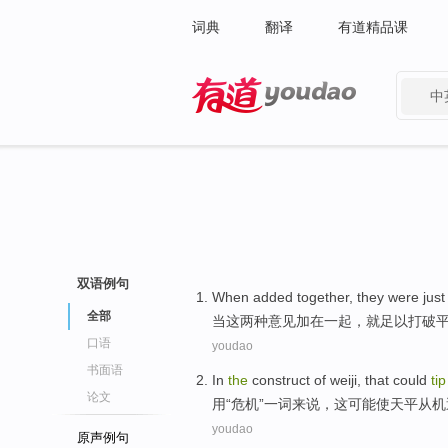
词典
翻译
有道精品课
中
有道 - 网易旗下搜索
双语例句
When
added
together
,
they were just
全部
当
这
两种意见
加
在一起
，
就
足以
打破
口语
youdao
书面语
In
the
construct of weiji,
that
could
ti
论文
用
“危机”一词来说，
这
可能
使
天平
从
机
youdao
原声例句