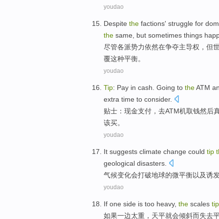
youdao
Despite
the
factions
'
struggle for do
the
same, but
sometimes
things
hap
尽管
各派势力
依然
在
争夺主导权，
但
覆这种平衡。
youdao
Tip
:
Pay
in cash
.
Going
to
the
ATM
a
extra
time
to
consider.
贴士
：
现金
支付
，
去
ATM
机取钱
然后
该买。
youdao
It suggests climate
change
could
tip
geological
disasters
.
气候
变化
会
打破
地球
的
微
平衡
以及
诱
youdao
If
one side
is too heavy
,
the
scales
tip
如果
一边
太重
，
天平就会
倾斜
而
失去