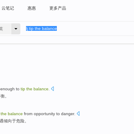
云笔记
惠惠
更多产品
英
enough to
tip
the
balance
.
平衡
。
p
the
balance
from
opportunity
to
danger
.
遇
倾向
于
危险
。