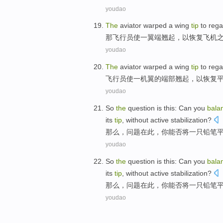
youdao
The
aviator
warped
a
wing
tip
to
rega
那
飞行员使
一
翼
端
翘
起，
以
恢复
飞机
youdao
The
aviator
warped
a
wing
tip
to
rega
飞行员
使
一
机翼
的
端部
翘
起，
以
恢复
youdao
So
the
question
is
this
: Can
you
bala
its
tip
,
without
active
stabilization?
那么
，
问题
在
此
，
你
能否将
一
只铅笔
youdao
So
the
question
is
this
: Can
you
bala
its
tip
,
without
active
stabilization?
那么
，
问题
在
此
，
你
能否将
一
只铅笔
youdao