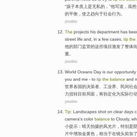
“
孩子
本质上
是
无私
的
，”
他
写道
，
虽然
的平衡，使之
趋向
于
社会
行为。
youdao
The
projects
his
department
has be
street
life
and,
in
a few
cases
,
tip
the
他
的
部门
监管
的
这些
项目
激发
了
整体
重
。
youdao
World
Oceans
Day
is our
opportunity
you
and
me
- to
tip
the
balance
and
世界各国
的
决策者
、
工业界
、
民间
社
力扭转目前局面，
将
协定
化为实际行
youdao
Tip
:
Landscapes
shot
on
clear days
c
camera
's
color
balance
to
Cloudy
,
wh
小提示
：晴天
拍摄
的
风光片
，
特别是
片中
增加
金黄色，
相当于
在
镜头前加