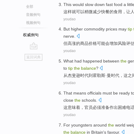
This
would
slow
down
fast food
a litt
全部
这样
就可以
稍微
减少
快餐
的
食用，让
音频例句
youdao
视频例句
But
higher
commodity
prices
may
tip
权威例句
nerve
.
但
高涨
的
商品
价格
可能会
增加
风险评
youdao
go
返回词典
top
What
had
happened
between
the
gen
to
tip
the
balance
?
从杰斐逊
时代到霍勒斯·
曼
时代，
这
之
youdao
That
means
officials
must be
ready t
close
the
schools
.
这
意味着
，
官员
必须
准备
作出
困难
电
youdao
For
youngsters
around
the
world
wei
the
balance
in
Britain's
favour
.