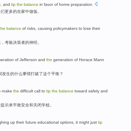
le, and
tip
the
balance
in
favor
of
home
preparation
.
人们更多的
在
家中
做饭
。
the
balance
of
risks
,
causing
policymakers
to lose their
估
，
考验
决策者
的
神经
。
eration
of
Jefferson
and
the
generation of Horace
Mann
间
发生
的
什么
事情
打破
了
这个
平衡
？
o
make
the
difficult
call
to
tip
the
balance
toward safety and
话
提示
来平衡
安全和
关闭
学校
。
ghing up
their
future
educational
options
,
it
might
just
tip