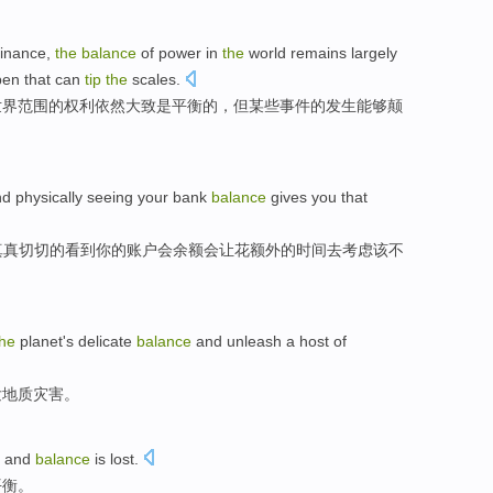
minance
,
the
balance
of
power
in
the
world
remains
largely
pen
that
can
tip
the
scales.
世界范围
的
权利
依然
大致是
平衡
的
，但
某些
事件
的
发生
能够颠
nd
physically
seeing
your
bank
balance
gives
you that
真真切切
的
看到
你
的
账户
会余额
会让
花额外的
时间
去
考虑该不
the
planet
's
delicate
balance
and
unleash
a host of
发
地质
灾害
。
and
balance
is
lost
.
平衡
。