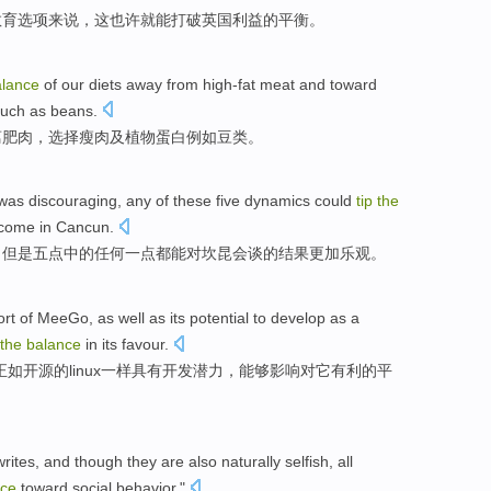
教育
选项
来说，
这
也许
就
能打破
英国
利益
的
平衡
。
alance
of our
diets
away from
high-fat
meat
and
toward
uch as
beans
.
离
肥肉
，选择
瘦肉
及
植物
蛋白
例如
豆类
。
was discouraging
,
any
of
these
five dynamics
could
tip
the
tcome
in Cancun.
，但是
五点
中的
任何一点都
能
对坎昆
会谈的
结果
更加
乐观
。
ort
of MeeGo
,
as
well
as
its
potential
to
develop
as
a
the
balance
in
its
favour.
正如
开源
的
linux
一样
具有
开发
潜力
，
能够
影响对
它
有利
的
平
writes
, and
though
they
are also
naturally
selfish
,
all
nce
toward
social
behavior
."