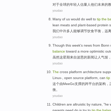
对于
全球
的
年轻人
估量
人
他们
未来
的
youdao
Many
of
us
would
do well to
tip
the
b
lean meats
and
plant-based
protein
s
我们
中
许多人
能够
调节
饮食
平衡
，
远
youdao
Though
this
week
's
news
from
Bonn
balance
toward
a
more
optimistic
ou
虽然
这
星期
来自
波恩
的
新闻
让人
气馁
youdao
The
cross
platform
architecture
supp
Linux
-,
open source
platform,
can
tip
这个
由
MeeGo
支撑
的
跨平台
的
架构
，
衡
。
youdao
Children
are
altruistic
by
nature
, "
he
parents
need
do
is
try to
tip
the
bala