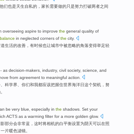
他们
也是
天生
自私
的，
家长
需要
做
的
只是
努力
打破
两者
之间
en
overseeing
aspire to
improve
the
general quality
of
balance
in
neglected
corners
of
the
city
.
街道
生活
的
改善
，
有时候
也让
城市
中
被忽略
的
角落
变得
举足轻
- as
decision-makers
,
industry
,
civil
society
,
science
, and
move
from
agreement
to
meaningful
action
.
会
、
科学界
、
你们
和
我
都应该
把握住
世界
海洋
日
这个契机，努
动。
an
be
very
blue
,
especially
in
the
shadows
.
Set
your
ich ACTS as a
warming
filter
for
a
more
golden
glow.
阴影
部分
会
非常
蓝
，这时
将
相机
的
白
平衡
设置
为
阴天
可以
在
照
了
一
片
暖色
滤镜
。