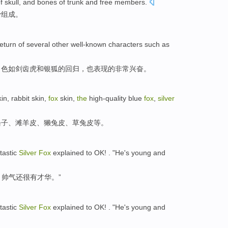
f
skull
,
and
bones
of
trunk
and free
members
.
骨组成
。
return
of
several
other
well-known
characters
such as
角色
如
剑齿虎
和
银狐
的
回归
，
也
表现的
非常
兴奋。
kin
,
rabbit
skin,
fox
skin,
the
high-quality
blue
fox
,
silver
貉子
、滩羊皮、獭兔
皮
、草
兔
皮
等
。
tastic
Silver
Fox
explained to
OK
! . "
He
's
young
and
，
帅气还
很有
才华
。”
tastic
Silver
Fox
explained to
OK
! . "
He
's
young
and