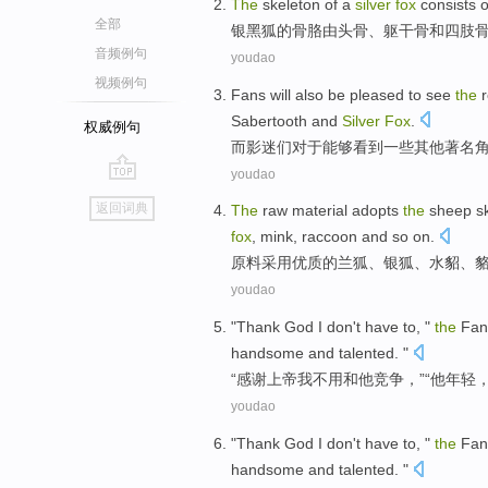
The
skeleton
of
a
silver
fox
consists o
全部
银黑
狐
的
骨
胳
由
头骨
、
躯干
骨
和
四
肢
音频例句
youdao
视频例句
Fans
will
also
be pleased
to
see
the
Sabertooth
and
Silver
Fox
.
权威例句
而影迷们
对于能够
看到
一些
其他
著名
youdao
go
返回词典
The
raw material
adopts
the
sheep
s
top
fox
,
mink
,
raccoon
and so on
.
原料
采用
优质
的
兰
狐
、
银狐
、
水貂
、
youdao
"
Thank
God
I
don't have to
, "
the
Fan
handsome and talented
. "
“
感谢
上帝
我
不用
和
他
竞争，”“他
年轻
youdao
"
Thank
God
I
don't have to
, "
the
Fan
handsome and talented
. "