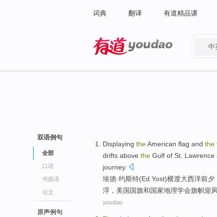
词典
翻译
有道精品课
中
有道 - 网易旗下搜索
双语例句
Displaying
the
American
flag
and
the
全部
drifts
above
the
Gulf
of
St.
Lawrence 
口语
journey.
埃德·约斯特(
Ed
Yost)横渡大西洋前
书面语
浮，
美国
国旗
和
国家
地理
学会
旗帜迎
论文
youdao
原声例句