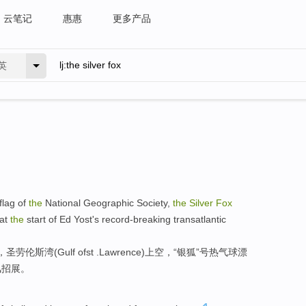
云笔记
惠惠
更多产品
英
flag of
the
National
Geographic
Society
,
the
Silver
Fox
at
the
start of
Ed
Yost
's record-breaking
transatlantic
夕，圣劳伦斯湾(
Gulf
of
st
.
Lawrence
)上空，“
银狐
”号热气球漂
风招展。