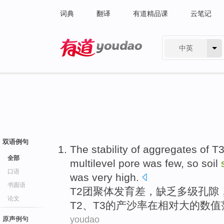
词典
翻译
有道精品课
云笔记
中英
有道 - 网易旗下搜索
双语例句
The stability
of
aggregates
of
T
全部
multilevel
pore
was few,
so
soil
口语
was very
high
.
书面语
T2
团聚
体发育差，缺乏
多级
孔隙
论文
T2、
T3
的
产
沙
率在相对大的数值
youdao
原声例句