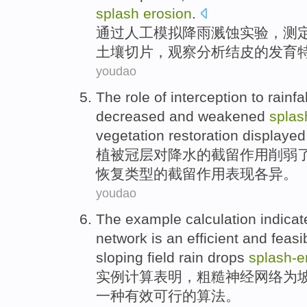
splash
erosion
.
通过
人工
模拟
降雨
溅
蚀
实验
，测
土壤
切片
，
观察分析
结
皮
的
发育
youdao
The
role
of
interception
to
rainfal
decreased and
weakened
splas
vegetation
restoration
displayed
植被
冠
层
对
降水
的
截留
作用
削弱
恢复
类型的截留作用
表现
各异
。
youdao
The example
calculation
indicat
network
is
an
efficient
and feasi
sloping field
rain drops
splash-
e
实例
计算
表明
，
粗糙
神经
网络
为
一种
有效
可行
的
算法
。