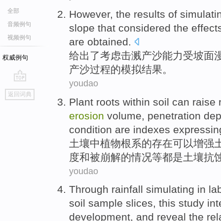
全部
However, the
results
of
simulati
音频例句
slope
that
considered
the
effect
视频例句
are
obtained
.
给出
了
考虑
击
溅
产沙能力受
坡面
权威例句
产沙
过程
的
模拟
结果
。
youdao
go
返回词典
top
Plant
roots
within
soil
can
raise
erosion
volume
,
penetration
dep
condition
are
indexes expressing s
土壤
中
植物
根系
的
存在
可以
增强
度
和
被崩解的
情况
等都
是
土壤抗
youdao
Through
rainfall
simulating
in
la
soil
sample
slices
, this study i
development
,
and
reveal
the
re