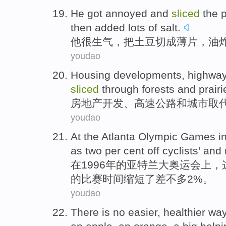
He
got annoyed
and
sliced
the
then
added
lots of
salt
.
他
很
生气
，把
土豆
切成薄片
，
油
youdao
Housing
developments
,
highwa
sliced
through forests
and
prairi
房地产
开发
、
高速公路
和
城市
取
youdao
At
the
Atlanta
Olympic Games
i
as two per cent off
cyclists
'
and
在
1996年
的
亚特兰大
奥运会
上，
的比赛时间缩短了
差不多
2%。
youdao
There is no
easier
,
healthier
wa