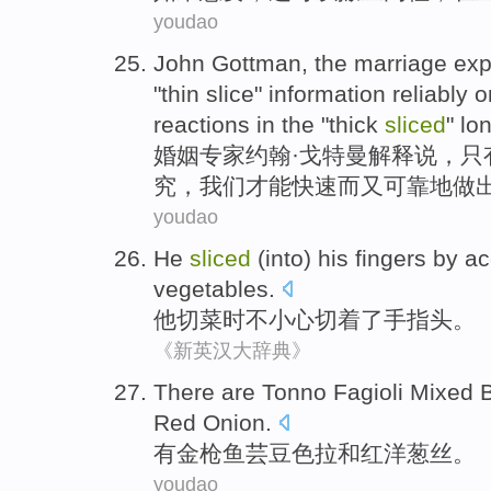
youdao
John
Gottman
, the
marriage
exp
"thin slice"
information
reliably
o
reactions
in the "thick
sliced
"
lo
婚姻
专家
约翰·
戈特
曼
解释
说，
只
究，
我们才能
快速
而又
可靠地做
youdao
He
sliced
(into) his
fingers
by ac
vegetables
.
他
切
菜
时
不小心切
着了手指头
。
《新英汉大辞典》
There
are
Tonno
Fagioli Mixed
Red
Onion
.
有
金枪鱼芸豆色拉
和
红
洋葱丝
。
youdao