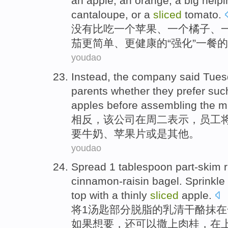
an
apple
, an
orange
, a
big
helpi
cantaloupe
, or a
sliced
tomato
.
没有
比
吃
一
个
苹果
、一个
橘子
、
茄
更简单
、
更健康
的“
强化
”一餐的
youdao
Instead
,
the
company
said Tues
parents
whether they prefer suc
apples
before
assembling the m
相反
，
该
公司
在
周二
表示，
员工
要牛奶
、
苹果
片
或是其他。
youdao
Spread
1
tablespoon
part-skim
r
cinnamon-raisin
bagel.
Sprinkle
top with
a thinly
sliced
apple
.
将
1
汤匙
部分
脱脂
的
乳清干酪抹
在
如果
想要
，还可以撒上肉桂，在