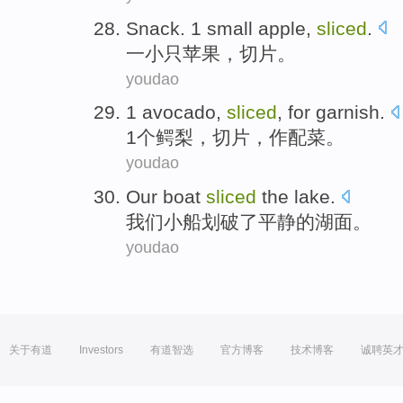
Snack. 1
small
apple
,
sliced
.
一小
只苹果
，
切片
。
youdao
1
avocado
,
sliced
,
for garnish
.
1个
鳄梨
，
切片
，
作
配菜。
youdao
Our
boat
sliced
the
lake
.
我们
小船
划破
了
平静的
湖面
。
youdao
关于有道
Investors
有道智选
官方博客
技术博客
诚聘英