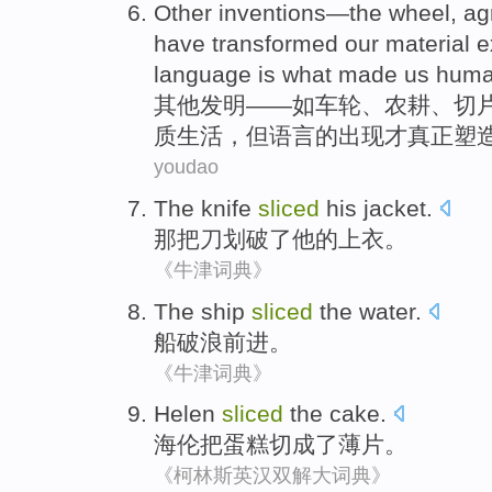
Other
inventions
—
the wheel
,
ag
have
transformed
our
material
e
language
is what made
us hum
其他
发明
——如
车轮
、
农耕
、
切
质
生活
，
但
语言
的
出现才真正塑
youdao
The
knife
sliced
his
jacket
.
那
把刀
划破了
他
的
上衣
。
《牛津词典》
The ship
sliced
the water
.
船
破浪
前进。
《牛津词典》
Helen
sliced
the
cake
.
海伦
把蛋糕
切成了薄片
。
《柯林斯英汉双解大词典》