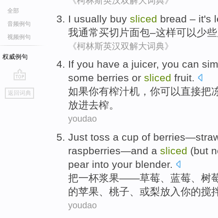
《柯林斯英汉双解大词典》
全部
I
usually
buy
sliced
bread
–
it's
音频例句
我
通常
买
切片
面包
–
这样
可以
少些
视频例句
《柯林斯英汉双解大词典》
权威例句
If
you
have a
juicer
, you
can
sim
some
berries
or
sliced
fruit
.
go
如果
你
有
榨汁
机，你
可以
直接
把
返回词典
top
放进去榨。
youdao
Just toss
a cup of
berries
—
stra
raspberries
—
and
a
sliced
(
but
n
pear
into
your
blender
.
把
一杯
浆果
——
草莓
、蓝
莓
、树
的
苹果
、
桃子
、
或
梨
放入
你
的
搅
youdao