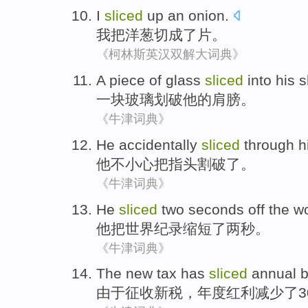
I
sliced
up
an onion
.
我
把洋葱
切成了片
。
《柯林斯英汉双解大词典》
A
piece of
glass
sliced
into
his
s
一
块
玻璃
划破
他
的
肩膀
。
《牛津词典》
He
accidentally
sliced
through
h
他
不小心
把
指头
割破了。
《牛津词典》
He
sliced
two
seconds off
the
wo
他
把
世界
纪录
缩短
了
两
秒
。
《牛津词典》
The
new
tax
has
sliced
annual
由于征收
新
税
，
年度
红利
减少了3