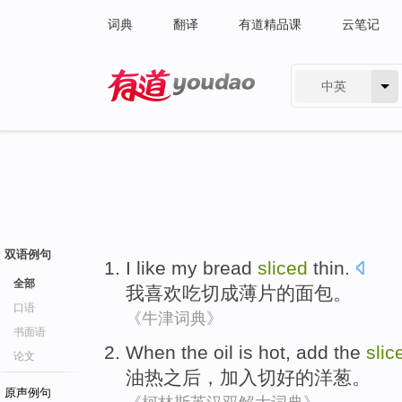
词典
翻译
有道精品课
云笔记
中英
有道 - 网易旗下搜索
双语例句
I
like
my bread
sliced
thin.
全部
我
喜欢
吃
切成薄片的面包。
口语
《牛津词典》
书面语
When the
oil
is
hot
,
add the
slic
论文
油
热之后
，
加入
切好的
洋葱
。
原声例句