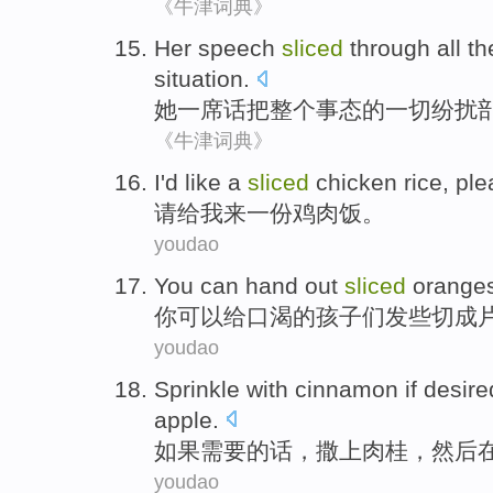
《牛津词典》
Her
speech
sliced
through
all
th
situation.
她
一席话
把整个事态的
一切
纷扰
《牛津词典》
I
'd like a
sliced
chicken rice, ple
请
给我来一份鸡肉饭。
youdao
You
can
hand out
sliced
orange
你
可以
给
口渴
的孩子们发些切
成
youdao
Sprinkle
with
cinnamon
if
desire
apple
.
如果
需要的话
，
撒上
肉桂
，然后
youdao